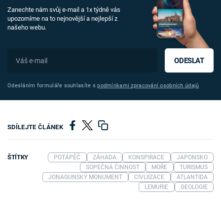
Zanechte nám svůj e-mail a 1x týdně vás
upozorníme na to nejnovější a nejlepší z
našeho webu.
ODESLAT
Odesláním formuláře souhlasíte s
podmínkami zpracování osobních údajů
SDÍLEJTE ČLÁNEK
ŠTÍTKY
POTÁPĚČ
ZÁHADA
KONSPIRACE
JAPONSKO
SOPEČNÁ ČINNOST
MOŘE
TURISMUS
JONAGUNSKÝ MONUMENT
CIVLIIZACE
ATLANTIDA
LEMURIE
GEOLOGIE