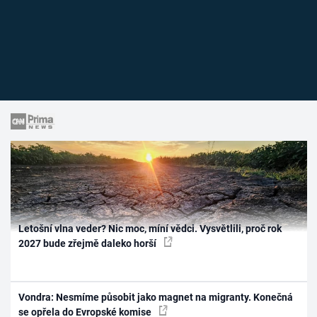
Letošní vlna veder? Nic moc, míní vědci. Vysvětlili, proč rok
2027 bude zřejmě daleko horší
Vondra: Nesmíme působit jako magnet na migranty. Konečná
se opřela do Evropské komise