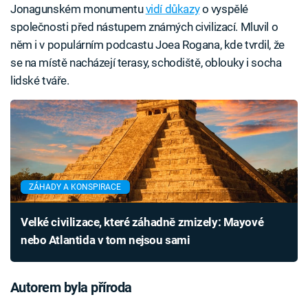
Jonagunském monumentu
vidí důkazy
o vyspělé
společnosti před nástupem známých civilizací. Mluvil o
něm i v populárním podcastu Joea Rogana, kde tvrdil, že
se na místě nacházejí terasy, schodiště, oblouky i socha
lidské tváře.
ZÁHADY A KONSPIRACE
Velké civilizace, které záhadně zmizely: Mayové
nebo Atlantida v tom nejsou sami
Autorem byla příroda