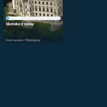
PŘEHRÁT
Skotsko z výšky
Dokumentární / Přírodopisný