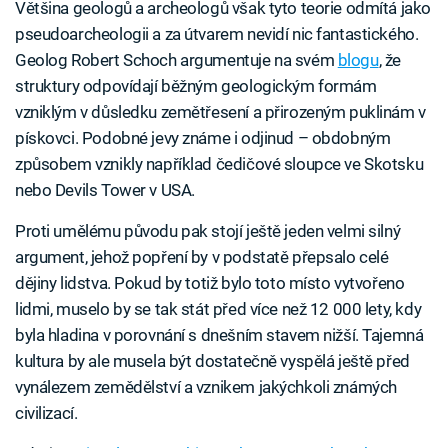
Většina geologů a archeologů však tyto teorie odmítá jako
pseudoarcheologii a za útvarem nevidí nic fantastického.
Geolog Robert Schoch argumentuje na svém
blogu
, že
struktury odpovídají běžným geologickým formám
vzniklým v důsledku zemětřesení a přirozeným puklinám v
pískovci. Podobné jevy známe i odjinud – obdobným
způsobem vznikly například čedičové sloupce ve Skotsku
nebo Devils Tower v USA.
Proti umělému původu pak stojí ještě jeden velmi silný
argument, jehož popření by v podstatě přepsalo celé
dějiny lidstva. Pokud by totiž bylo toto místo vytvořeno
lidmi, muselo by se tak stát před více než 12 000 lety, kdy
byla hladina v porovnání s dnešním stavem nižší. Tajemná
kultura by ale musela být dostatečně vyspělá ještě před
vynálezem zemědělství a vznikem jakýchkoli známých
civilizací.