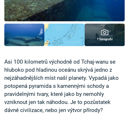
Časopis
Sledujte prima+
Přihlášení
7 fotografií
Sledujte nás
Asi 100 kilometrů východně od Tchaj-wanu se
hluboko pod hladinou oceánu skrývá jedno z
nejzáhadnějších míst naší planety. Vypadá jako
potopená pyramida s kamennými schody a
pravidelnými tvary, které jako by nemohly
vzniknout jen tak náhodou. Je to pozůstatek
dávné civilizace, nebo jen výtvor přírody?