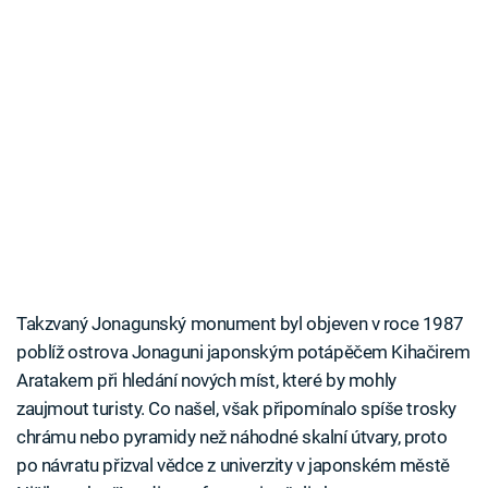
Takzvaný Jonagunský monument byl objeven v roce 1987
poblíž ostrova Jonaguni japonským potápěčem Kihačirem
Aratakem při hledání nových míst, které by mohly
zaujmout turisty. Co našel, však připomínalo spíše trosky
chrámu nebo pyramidy než náhodné skalní útvary, proto
po návratu přizval vědce z univerzity v japonském městě