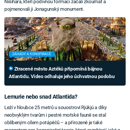
Nišihara, kteří podivnou formaci začali zkoumat a
pojmenovali ji Jonagunský monument.
ZÁHADY A KONSPIRACE
Ztracené město Aztéků připomíná bájnou
Atlantidu. Video odhaluje jeho úchvatnou podobu
Lemurie nebo snad Atlantida?
Leží v hloubce 25 metrů u souostroví Rjúkjú a díky
neobvyklým tvarům i pestré mořské fauně se stal
oblíbeným cílem potápěčů – a přirozeně je také