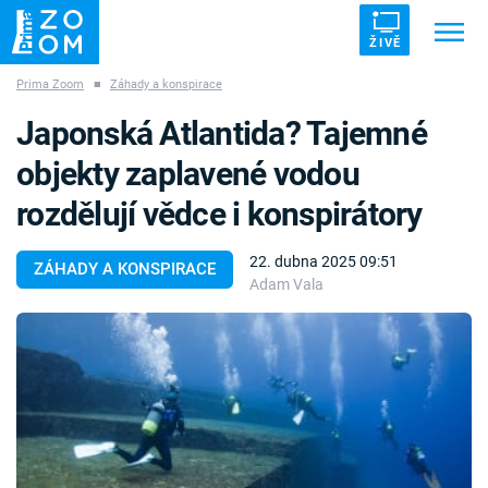
ŽIVĚ
Prima Zoom
■
Záhady a konspirace
Trendy:
ZRÁDCI
UFO
DRUHÁ SVĚTOVÁ VÁLKA
Japonská Atlantida? Tajemné
ZÁHADY
VETŘELCI DÁVNOVĚKU
objekty zaplavené vodou
rozdělují vědce i konspirátory
22. dubna 2025 09:51
ZÁHADY A KONSPIRACE
Adam Vala
Témata
Témata
Pořady
TV Program