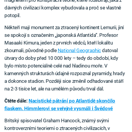
magnetem pro konspirační teorie, které rozebírají, jaká z
dávných civilizací komplex vybudovala a proč se vlastně
potopil.
Někteří mají monument za ztracený kontinent Lemurii, jiní
se spokojí s označením „japonská Atlantida“. Profesor
Masaaki Kimura, jeden z prvních vědců, kteří lokalitu
zkoumali, původně podle
National Geographic
datoval
útvary do doby před 10 000 lety – tedy do období, kdy
bylo místo potenciálně celé nad hladinou moře. V
kamenných strukturách údajně rozpoznal pyramidy, hrady
a dokonce stadion. Později sice změnil odhadované stáří
na 2-3 tisíce let, ale na umělém původu trval dál.
Čtěte dále:
Nacistické pátrání po Atlantidě skončilo
fiaskem. Himmlerovi se veřejně vysmáli i Švédové
Britský spisovatel Graham Hancock, známý svými
kontroverzními teoriemi o ztracených civilizacích, v