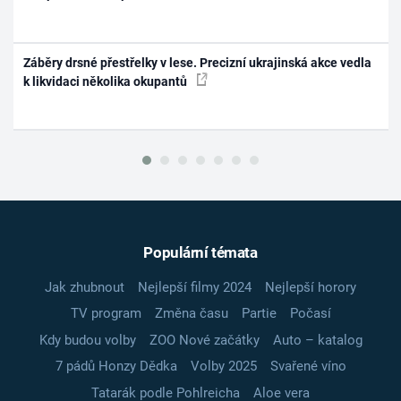
Záběry drsné přestřelky v lese. Precizní ukrajinská akce vedla
k likvidaci několika okupantů
Populární témata
Jak zhubnout
Nejlepší filmy 2024
Nejlepší horory
TV program
Změna času
Partie
Počasí
Kdy budou volby
ZOO Nové začátky
Auto – katalog
7 pádů Honzy Dědka
Volby 2025
Svařené víno
Tatarák podle Pohlreicha
Aloe vera