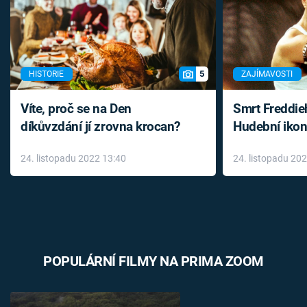
5
HISTORIE
ZAJÍMAVOSTI
Víte, proč se na Den
Smrt Freddie
díkůvzdání jí zrovna krocan?
Hudební ikon
až do konce 
24. listopadu 2022 13:40
24. listopadu 20
léky
POPULÁRNÍ FILMY NA PRIMA ZOOM