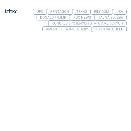
ŠTÍTKY
UFO
PENTAGON
TEXAS
BÍLÝ DŮM
USA
DONALD TRUMP
FOX NEWS
TAJNÁ SLUŽBA
KONGRES SPOJENÝCH STÁTŮ AMERICKÝCH
AMERICKÉ TAJNÉ SLUŽBY
JOHN RATCLIFFE