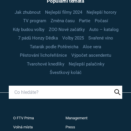
Populární témata
Jak zhubnout
Nejlepší filmy 2024
Nejlepší horory
TV program
Změna času
Partie
Počasí
Kdy budou volby
ZOO Nové začátky
Auto – katalog
7 pádů Honzy Dědka
Volby 2025
Svařené víno
Tatarák podle Pohlreicha
Aloe vera
Pěstování lichořeřišnice
Výpočet ascendentu
Tvarohové knedlíky
Nejlepší palačinky
Švestkový koláč
O FTV Prima
Management
Volná místa
Press