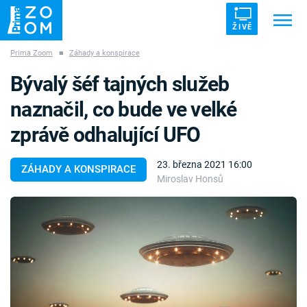
ŽIVĚ
Prima Zoom
■
Záhady a konspirace
Trendy:
ZRÁDCI
UFO
DRUHÁ SVĚTOVÁ VÁLKA
Bývalý šéf tajných služeb
ZÁHADY
VETŘELCI DÁVNOVĚKU
naznačil, co bude ve velké
zprávě odhalující UFO
23. března 2021 16:00
ZÁHADY A KONSPIRACE
Miroslav Honsů
Témata
Témata
Pořady
TV Program