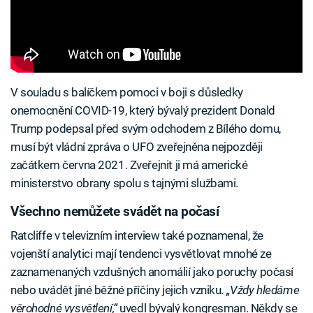
V souladu s balíčkem pomoci v boji s důsledky
onemocnění COVID-19, který bývalý prezident Donald
Trump podepsal před svým odchodem z Bílého domu,
musí být vládní zpráva o UFO zveřejněna nejpozději
začátkem června 2021. Zveřejnit ji má americké
ministerstvo obrany spolu s tajnými službami.
Všechno nemůžete svádět na počasí
Ratcliffe v televizním interview také poznamenal, že
vojenští analytici mají tendenci vysvětlovat mnohé ze
zaznamenaných vzdušných anomálií jako poruchy počasí
nebo uvádět jiné běžné příčiny jejich vzniku.
„Vždy hledáme
věrohodné vysvětlení,“
uvedl bývalý kongresman. Někdy se