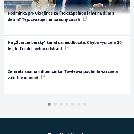
Podmínka pro Ukrajince za útok zápalnou lahví na dům s
dětmi? Tejc zvažuje mimořádný zásah
Na „Švarcenberský“ kanál už neodbočíte. Chyba vydržela 30
let, teď ceduli celou odstraní
Zemřela známá influencerka. Towleová podlehla vzácné a
zákeřné nemoci