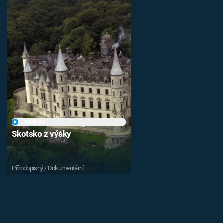
PŘEHRÁT
Skotsko z výšky
Přírodopisný / Dokumentární