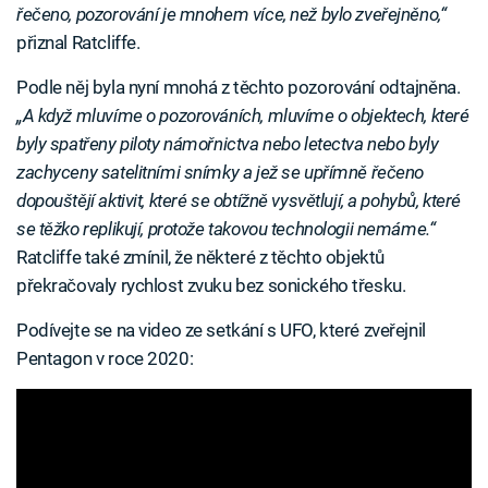
řečeno, pozorování je mnohem více, než bylo zveřejněno,“
přiznal Ratcliffe.
Podle něj byla nyní mnohá z těchto pozorování odtajněna.
„A když mluvíme o pozorováních, mluvíme o objektech, které
byly spatřeny piloty námořnictva nebo letectva nebo byly
zachyceny satelitními snímky a jež se upřímně řečeno
dopouštějí aktivit, které se obtížně vysvětlují, a pohybů, které
se těžko replikují, protože takovou technologii nemáme.“
Ratcliffe také zmínil, že některé z těchto objektů
překračovaly rychlost zvuku bez sonického třesku.
Podívejte se na video ze setkání s UFO, které zveřejnil
Pentagon v roce 2020: