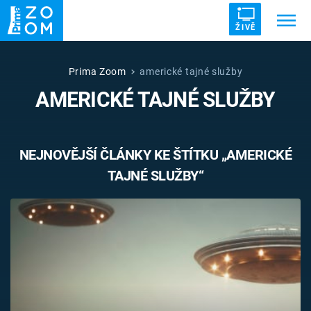
ŽIVĚ
Trendy:
ZRÁDCI
UFO
DRUHÁ SVĚTOVÁ VÁLKA
Prima Zoom
americké tajné služby
AMERICKÉ TAJNÉ SLUŽBY
ZÁHADY
VETŘELCI DÁVNOVĚKU
NEJNOVĚJŠÍ ČLÁNKY KE ŠTÍTKU „AMERICKÉ
TAJNÉ SLUŽBY“
Témata
Témata
Pořady
TV Program