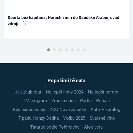
Sparta bez kapitána. Haraslín míří do Saúdské Arábie, uvádí
zdroje
Populární témata
Jak zhubnout
Nejlepší filmy 2024
Nejlepší horory
TV program
Změna času
Partie
Počasí
Kdy budou volby
ZOO Nové začátky
Auto – katalog
7 pádů Honzy Dědka
Volby 2025
Svařené víno
Tatarák podle Pohlreicha
Aloe vera