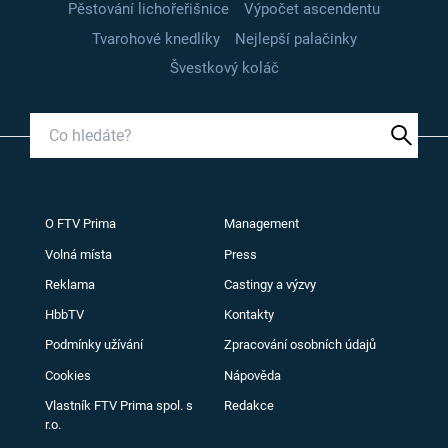
Pěstování lichořeřišnice
Výpočet ascendentu
Tvarohové knedlíky
Nejlepší palačinky
Švestkový koláč
O FTV Prima
Management
Volná místa
Press
Reklama
Castingy a výzvy
HbbTV
Kontakty
Podmínky užívání
Zpracování osobních údajů
Cookies
Nápověda
Vlastník FTV Prima spol. s
Redakce
r.o.