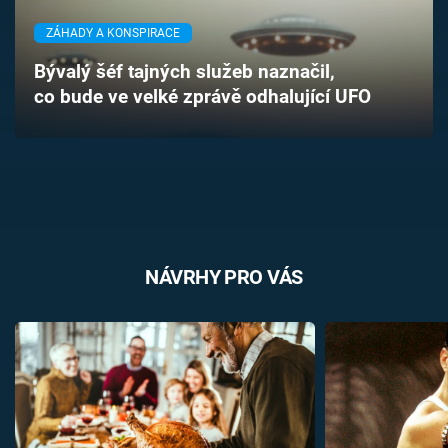
Časopis
ZÁHADY A KONSPIRACE
Sledujte prima+
Bývalý šéf tajných služeb naznačil,
co bude ve velké zprávě odhalující UFO
Přihlášení
Sledujte nás
NÁVRHY PRO VÁS