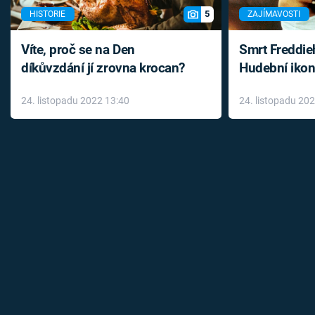
5
HISTORIE
ZAJÍMAVOSTI
Víte, proč se na Den
Smrt Freddie
díkůvzdání jí zrovna krocan?
Hudební ikon
až do konce 
24. listopadu 2022 13:40
24. listopadu 20
léky