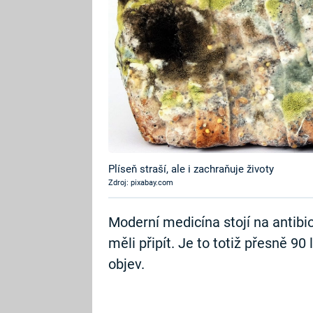
Plíseň straší, ale i zachraňuje životy
Zdroj: pixabay.com
Moderní medicína stojí na antibio
měli připít. Je to totiž přesně 90
objev.