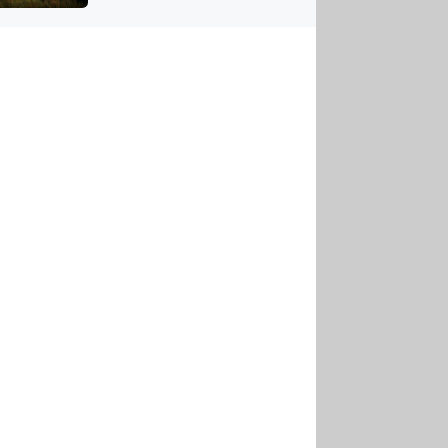
US
tornádem
RSUS
ZE A