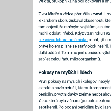
Wrigta, průkopníka na poli očkování a im
Život lékaře a vědce přerušila krvavá 1. 
lékařském sboru získával zkušenosti, kter
tam objevil, že raněným vojákům je nutno
mohli odolat infekci. Když v září roku 192
plesnivou laboratorní misku
, mohl ji jít
právě kolem plísně se stafylokok nešířil.
další bádání. To mimo jiné obnášelo výluh 
zabíjet celou řadu mikroorganismů.
Pokusy na myších i lidech
První pokusy na myších i kolegovi nebyly př
extrakt a navíc netušil, kterou komponen
penicilín, prvotní dávky zřejmě neobsahov
látku, která byla v únoru (po pokusech n
septikemii. Po podání penicilínu bylo jas