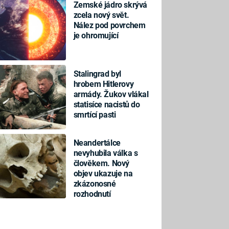
Zemské jádro skrývá
zcela nový svět.
Nález pod povrchem
je ohromující
Stalingrad byl
hrobem Hitlerovy
armády. Žukov vlákal
statisíce nacistů do
smrtící pasti
Neandertálce
nevyhubila válka s
člověkem. Nový
objev ukazuje na
zkázonosné
rozhodnutí