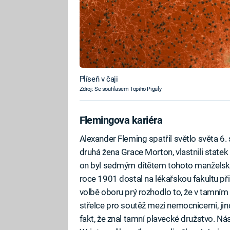
Plíseň v čaji
Zdroj: Se souhlasem Topiho Piguly
Flemingova kariéra
Alexander Fleming spatřil světlo světa 6
druhá žena Grace Morton, vlastnili state
on byl sedmým dítětem tohoto manželskéh
roce 1901 dostal na lékařskou fakultu při 
volbě oboru prý rozhodlo to, že v tamní
střelce pro soutěž mezi nemocnicemi, jind
fakt, že znal tamní plavecké družstvo. N