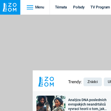
Menu
Témata
Pořady
TV Program
Cestování
Historie
HRADY A ZÁMKY
VIKINGOVÉ
HEDVÁBNÁ STEZKA
EPIDEMIE A
PANDEMIE
PŘÍRODA
STAROVĚKÝ EGYPT
Trendy:
Zrádci
U
Analýza DNA posledních
Druhá
Výročí
evropských neandrtálců
vyvrací teorii o tom, jak
světová válka