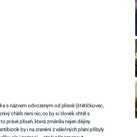
otika s názvem odvozeným od plísně (štětičkovec,
snivý chléb není nic, co by si člověk chtěl s
o právě plíseň, která změnila nejen dějiny
antibiotik by i na zranění z válečných plání přibyly