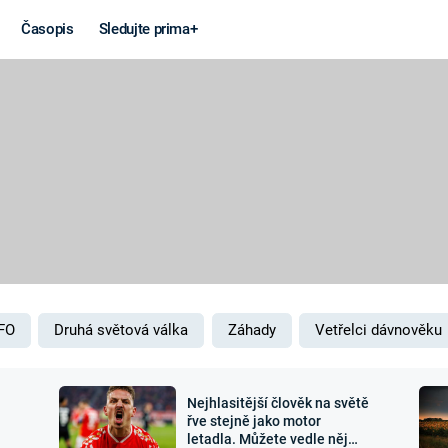
Časopis
Sledujte prima+
Věda a
Války
technika
STUDENÁ V
KORONAVIRUS
VÁLKA VE
VIETNAMU
VESMÍR
VÁLEČNÉ FI
MARS
SERIÁLY
FO
Druhá světová válka
Záhady
Vetřelci dávnověku
Nejhlasitější člověk na světě
Záhady a
Zajímav
řve stejně jako motor
letadla. Můžete vedle něj
konspirace