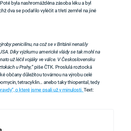
. Poté byla nashromážděna zásoba léku a byl
hž dva se podařilo vyléčit a třetí zemřel na jiné
oby penicilínu, na což se v Británii nenašly
o USA. Díky výzkumu americké vlády se tak mohl na
 nato už léčil vojáky ve válce. V Československu
ztokách u Prahy,
“ píše ČTK. Proslulá roztocká
ské občany důležitou továrnou na výrobu celé
eomycin, tetracyklin… anebo taky thiopental, tedy
ravdy“, o které jsme psali už v minulosti.
Text:
a