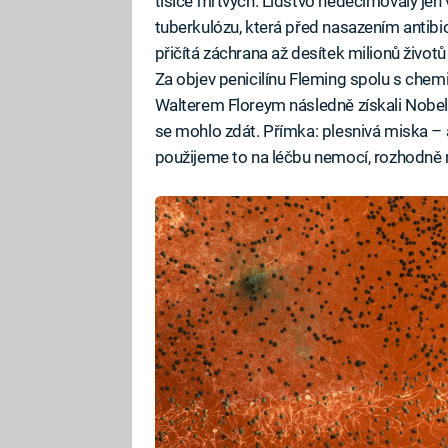
tisíce mrtvých. Lidstvo nedecimovaly jen 
tuberkulózu, která před nasazením antibio
přičítá záchrana až desítek milionů životů
Za objev penicilínu Fleming spolu s c
Walterem Floreym následně získali Nobelo
se mohlo zdát. Přímka: plesnivá miska – a
použijeme to na léčbu nemocí, rozhodně 