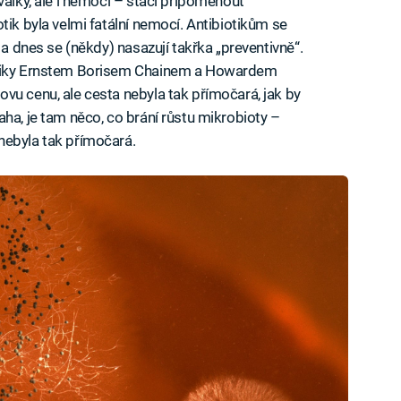
války, ale i nemoci – stačí připomenout
tik byla velmi fatální nemocí. Antibiotikům se
 a dnes se (někdy) nasazují takřka „preventivně“.
hemiky Ernstem Borisem Chainem a Howardem
vu cenu, ale cesta nebyla tak přímočará, jak by
ha, je tam něco, co brání růstu mikrobioty –
nebyla tak přímočará.