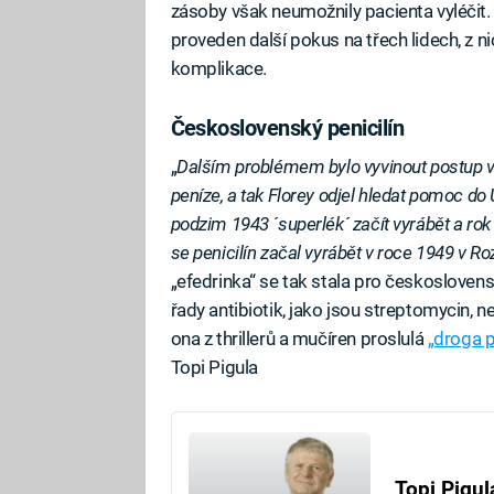
zásoby však neumožnily pacienta vyléčit
proveden další pokus na třech lidech, z nic
komplikace.
Československý penicilín
„
Dalším problémem bylo vyvinout postup výr
peníze, a tak Florey odjel hledat pomoc d
podzim 1943 ´superlék´ začít vyrábět a rok
se penicilín začal vyrábět v roce 1949 v Ro
„efedrinka“ se tak stala pro českosloven
řady antibiotik, jako jsou streptomycin, n
ona z thrillerů a mučíren proslulá
„droga p
Topi Pigula
Topi Pigul