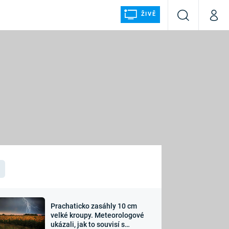
ŽIVĚ
Vyhledávání
Můj p
Prima+
ÁLKA
CNN Prima NEWS
Prima FRESH
Prima LIVING
LMY A
Prima Ženy
Prima LAJK
Prachaticko zasáhly 10 cm
osti
velké kroupy. Meteorologové
Sledujte nás
ukázali, jak to souvisí s