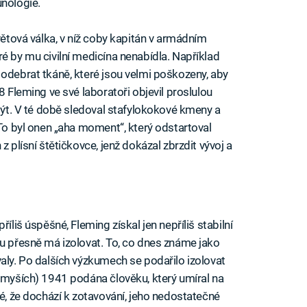
unologie.
světová válka, v níž coby kapitán v armádním
é by mu civilní medicína nenabídla. Například
 odebrat tkáně, které jsou velmi poškozeny, aby
8 Fleming ve své laboratoři objevil proslulou
 umýt. V té době sledoval stafylokokové kmeny a
 To byl onen „aha moment“, který odstartoval
z plísní štětičkovce, jenž dokázal zbrzdit vývoj a
íliš úspěšné, Fleming získal jen nepříliš stabilní
tu přesně má izolovat. To, co dnes známe jako
aly. Po dalších výzkumech se podařilo izolovat
a myších) 1941 podána člověku, který umíral na
né, že dochází k zotavování, jeho nedostatečné