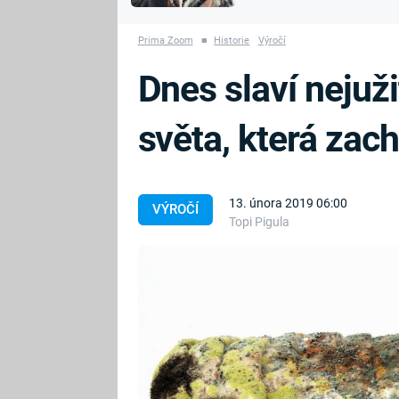
MARIE TEREZIE
vyhynuli
ADOLF HITLER
NAPOLEON
Prima Zoom
■
Historie
Výročí
BONAPARTE
ATENTÁT NA
Dnes slaví nejuži
REINHARDA
BRITSKÁ
HEYDRICHA
KRÁLOVSKÁ
světa, která zach
RODINA
PRVNÍ SVĚTOVÁ
VÁLKA
13. února 2019 06:00
VÝROČÍ
Topi Pigula