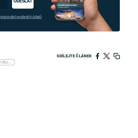
ODESLAT
racování osobních údajů
SDÍLEJTE ČLÁNEK
ASTRONOMICKÝ ÚSTAV AKADEMIE VĚD ČESKÉ REPUBLIKY