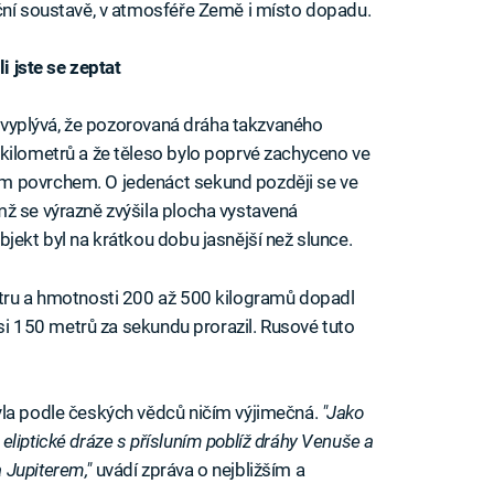
ční soustavě, v atmosféře Země i místo dopadu.
li jste se zeptat
i, vyplývá, že pozorovaná dráha takzvaného
kilometrů a že těleso bylo poprvé zachyceno ve
m povrchem. O jedenáct sekund později se ve
ž se výrazně zvýšila plocha vystavená
jekt byl na krátkou dobu jasnější než slunce.
etru a hmotnosti 200 až 500 kilogramů dopadl
asi 150 metrů za sekundu prorazil. Rusové tuto
yla podle českých vědců ničím výjimečná.
"Jako
liptické dráze s přísluním poblíž dráhy Venuše a
 Jupiterem,"
uvádí zpráva o nejbližším a