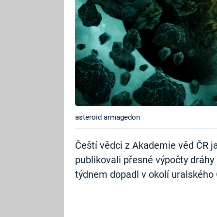
asteroid armagedon
Čeští vědci z Akademie věd ČR ja
publikovali přesné výpočty dráhy 
týdnem dopadl v okolí uralského 