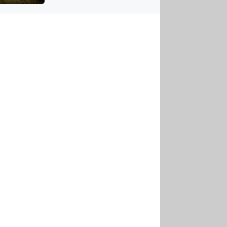
US
tornádem
RSUS
ZE A