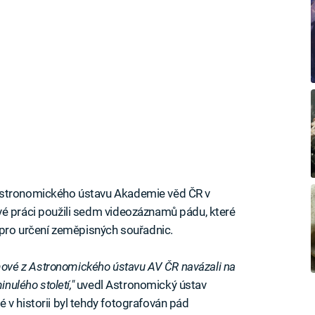
Astronomického ústavu Akademie věd ČR v
vé práci použili sedm videozáznamů pádu, které
é pro určení zeměpisných souřadnic.
vé z Astronomického ústavu AV ČR navázali na
nulého století,"
uvedl Astronomický ústav
 v historii byl tehdy fotografován pád