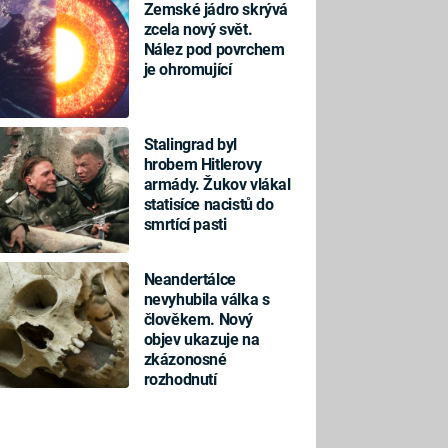
Zemské jádro skrývá
zcela nový svět.
Nález pod povrchem
je ohromující
Stalingrad byl
hrobem Hitlerovy
armády. Žukov vlákal
statisíce nacistů do
smrtící pasti
Neandertálce
nevyhubila válka s
člověkem. Nový
objev ukazuje na
zkázonosné
rozhodnutí