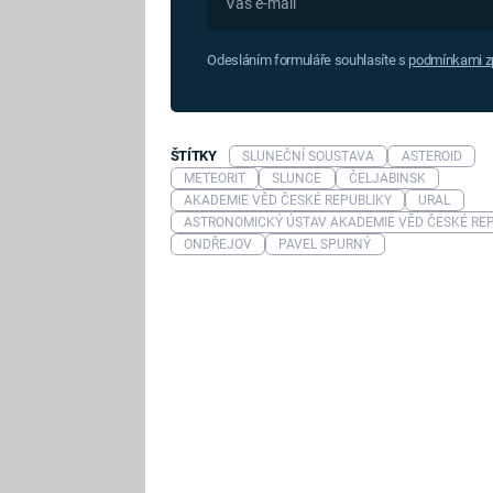
Odesláním formuláře souhlasíte s
podmínkami zp
ŠTÍTKY
SLUNEČNÍ SOUSTAVA
ASTEROID
METEORIT
SLUNCE
ČELJABINSK
AKADEMIE VĚD ČESKÉ REPUBLIKY
URAL
ONDŘEJOV
PAVEL SPURNÝ