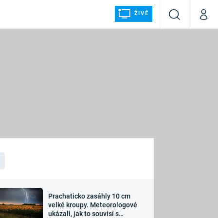
ŽIVĚ
Vyhledávání
Můj p
Prima+
ÁLKA
CNN Prima NEWS
Prima FRESH
Prima LIVING
LMY A
Prima Ženy
Prima LAJK
Prachaticko zasáhly 10 cm
osti
velké kroupy. Meteorologové
Sledujte nás
ukázali, jak to souvisí s