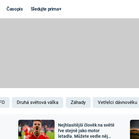
Časopis
Sledujte prima+
Věda a
Války
technika
STUDENÁ V
KORONAVIRUS
VÁLKA VE
VIETNAMU
VESMÍR
VÁLEČNÉ FI
MARS
SERIÁLY
FO
Druhá světová válka
Záhady
Vetřelci dávnověku
Nejhlasitější člověk na světě
Záhady a
Zajímav
řve stejně jako motor
letadla. Můžete vedle něj
konspirace