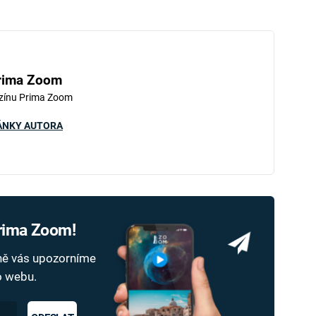
rima Zoom
zínu Prima Zoom
ÁNKY AUTORA
Prima Zoom!
dně vás upozorníme
ho webu.