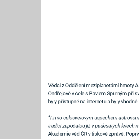
Vědci z Oddělení meziplanetární hmoty 
Ondřejově v čele s Pavlem Spurným při s
byly přístupné na internetu a byly vhodn
"Tímto celosvětovým úspěchem astronomo
tradici započatou již v padesátých letech mi
Akademie věd ČR v tiskové zprávě. Poprvé