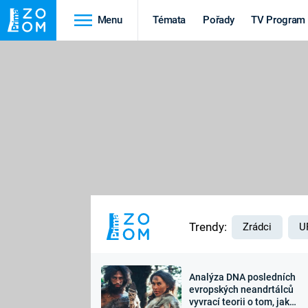
Menu
Témata
Pořady
TV Program
Cestování
Historie
HRADY A ZÁMKY
VIKINGOVÉ
HEDVÁBNÁ STEZKA
EPIDEMIE A
PANDEMIE
PŘÍRODA
STAROVĚKÝ EGYPT
Trendy:
Zrádci
U
Analýza DNA posledních
Druhá
Výročí
evropských neandrtálců
vyvrací teorii o tom, jak
světová válka