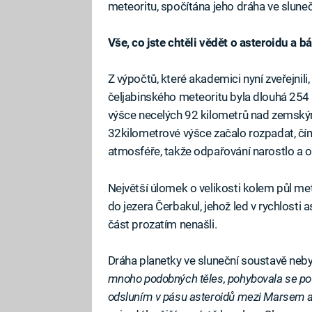
meteoritu, spočítána jeho dráha ve slune
Vše, co jste chtěli vědět o asteroidu a bá
Z výpočtů, které akademici nyní zveřejnil
čeljabinského meteoritu byla dlouhá 254 
výšce necelých 92 kilometrů nad zemský
32kilometrové výšce začalo rozpadat, čím
atmosféře, takže odpařování narostlo a ob
Největší úlomek o velikosti kolem půl m
do jezera Čerbakul, jehož led v rychlosti 
část prozatím nenašli.
Dráha planetky ve sluneční soustavě neb
mnoho podobných těles, pohybovala se po e
odsluním v pásu asteroidů mezi Marsem a