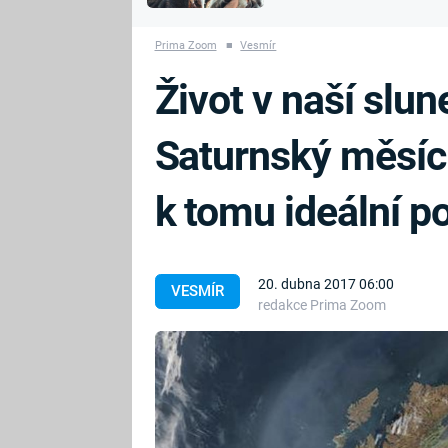
MARIE TEREZIE
vyhynuli
ADOLF HITLER
NAPOLEON
Prima Zoom
■
Vesmír
BONAPARTE
ATENTÁT NA
Život v naší slu
REINHARDA
BRITSKÁ
HEYDRICHA
KRÁLOVSKÁ
Saturnský měsíc
RODINA
PRVNÍ SVĚTOVÁ
VÁLKA
k tomu ideální 
20. dubna 2017 06:00
VESMÍR
redakce Prima Zoom