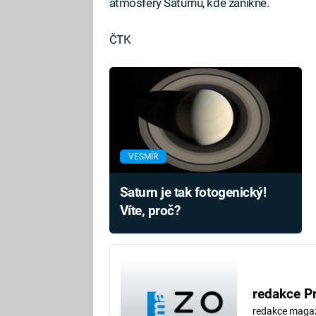
atmosféry Saturnu, kde zanikne.
ČTK
VESMÍR
Saturn je tak fotogenický!
Víte, proč?
redakce P
redakce maga