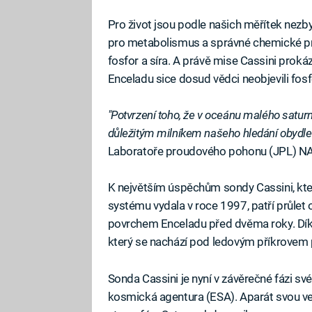
Pro život jsou podle našich měřítek nezbyt
pro metabolismus a správné chemické prost
fosfor a síra. A právě mise Cassini prok
Enceladu sice dosud vědci neobjevili fosfo
"Potvrzení toho, že v oceánu malého satur
důležitým milníkem našeho hledání obydle
Laboratoře proudového pohonu (JPL) N
K největším úspěchům sondy Cassini, kte
systému vydala v roce 1997, patří průlet
povrchem Enceladu před dvěma roky. Díky 
který se nachází pod ledovým příkrovem 
Sonda Cassini je nyní v závěrečné fázi sv
kosmická agentura (ESA). Aparát svou ve