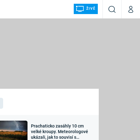
ŽIVĚ
Vyhledávání
Můj p
Prima+
ÁLKA
CNN Prima NEWS
Prima FRESH
Prima LIVING
LMY A
Prima Ženy
Prima LAJK
Prachaticko zasáhly 10 cm
osti
velké kroupy. Meteorologové
Sledujte nás
ukázali, jak to souvisí s