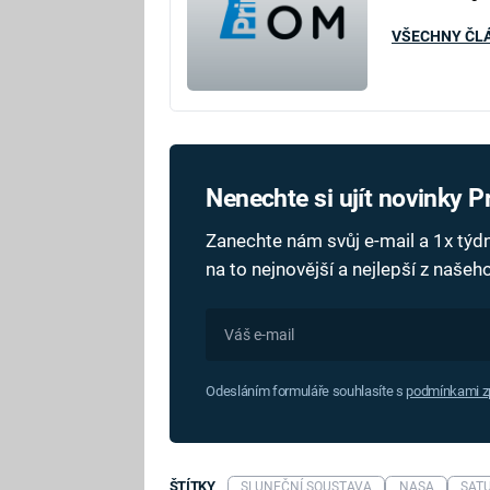
VŠECHNY ČL
Nenechte si ujít novinky 
Zanechte nám svůj e-mail a 1x tý
na to nejnovější a nejlepší z naše
Odesláním formuláře souhlasíte s
podmínkami zp
ŠTÍTKY
SLUNEČNÍ SOUSTAVA
NASA
SAT