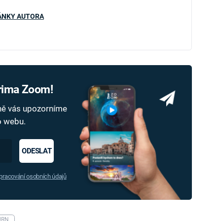
ÁNKY AUTORA
Prima Zoom!
dně vás upozorníme
ho webu.
ODESLAT
racování osobních údajů
URN