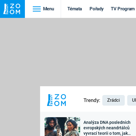
Menu
Témata
Pořady
TV Program
Cestování
Historie
HRADY A ZÁMKY
VIKINGOVÉ
HEDVÁBNÁ STEZKA
EPIDEMIE A
PANDEMIE
PŘÍRODA
STAROVĚKÝ EGYPT
Trendy:
Zrádci
U
Analýza DNA posledních
Druhá
Výročí
evropských neandrtálců
vyvrací teorii o tom, jak
světová válka