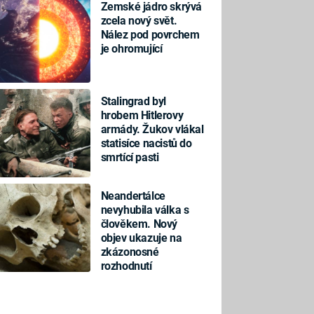
Zemské jádro skrývá
zcela nový svět.
Nález pod povrchem
je ohromující
Stalingrad byl
hrobem Hitlerovy
armády. Žukov vlákal
statisíce nacistů do
smrtící pasti
Neandertálce
nevyhubila válka s
člověkem. Nový
objev ukazuje na
zkázonosné
rozhodnutí