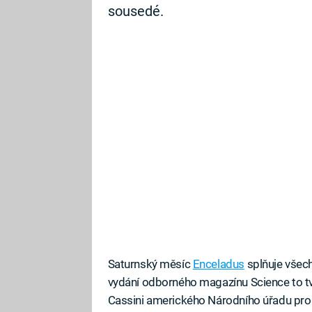
sousedé.
Saturnský měsíc
Enceladus
splňuje všech
vydání odborného magazínu Science to tvrd
Cassini amerického Národního úřadu pro l