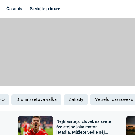
Časopis
Sledujte prima+
Věda a
Války
technika
STUDENÁ V
KORONAVIRUS
VÁLKA VE
VIETNAMU
VESMÍR
VÁLEČNÉ FI
MARS
SERIÁLY
FO
Druhá světová válka
Záhady
Vetřelci dávnověku
Nejhlasitější člověk na světě
Záhady a
Zajímav
řve stejně jako motor
letadla. Můžete vedle něj
konspirace