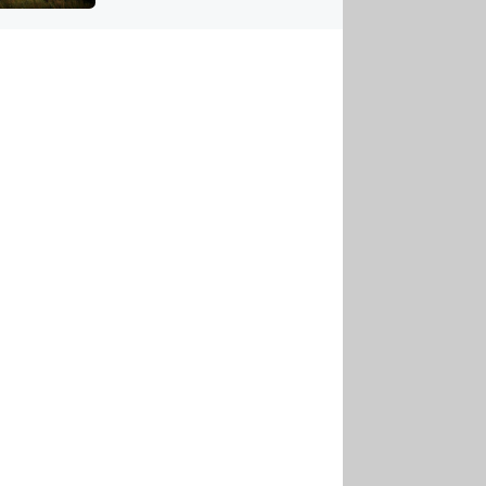
US
tornádem
RSUS
ZE A