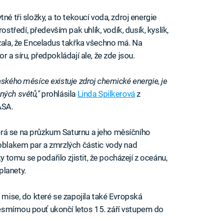
né tři složky, a to tekoucí voda, zdroj energie
ředí, především pak uhlík, vodík, dusík, kyslík,
ázala, že Enceladus takřka všechno má. Na
r a síru, předpokládají ale, že zde jsou.
nského měsíce existuje zdroj chemické energie, je
ných světů,"
prohlásila
Linda Spilkerová
z
ASA.
rá se na průzkum Saturnu a jeho měsíčního
 oblakem par a zmrzlých částic vody nad
tomu se podařilo zjistit, že pocházejí z oceánu,
planety.
é mise, do které se zapojila také Evropská
smírnou pouť ukončí letos 15. září vstupem do