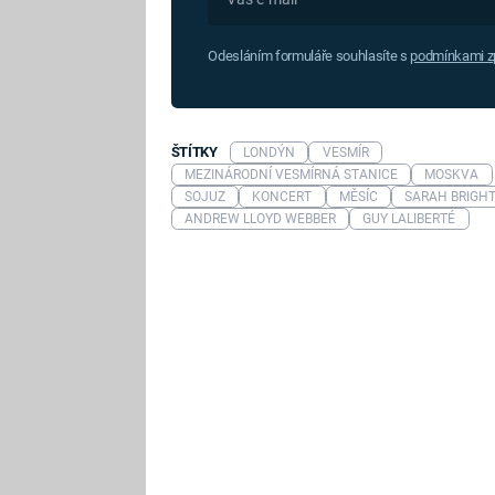
Odesláním formuláře souhlasíte s
podmínkami zp
ŠTÍTKY
LONDÝN
VESMÍR
MEZINÁRODNÍ VESMÍRNÁ STANICE
MOSKVA
SOJUZ
KONCERT
MĚSÍC
SARAH BRIGH
ANDREW LLOYD WEBBER
GUY LALIBERTÉ