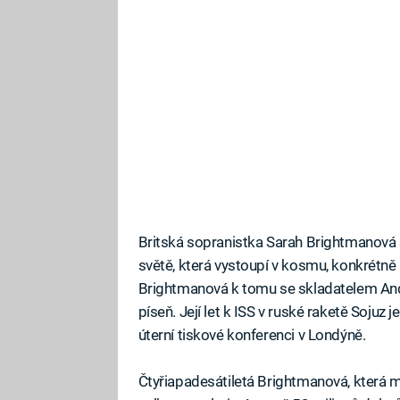
Britská sopranistka Sarah Brightmanová s
světě, která vystoupí v kosmu, konkrétně 
Brightmanová k tomu se skladatelem A
píseň. Její let k ISS v ruské raketě Sojuz 
úterní tiskové konferenci v Londýně.
Čtyřiapadesátiletá Brightmanová, která 