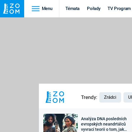
Menu
Témata
Pořady
TV Program
Cestování
Historie
HRADY A ZÁMKY
VIKINGOVÉ
HEDVÁBNÁ STEZKA
EPIDEMIE A
PANDEMIE
PŘÍRODA
STAROVĚKÝ EGYPT
Trendy:
Zrádci
U
Analýza DNA posledních
Druhá
Výročí
evropských neandrtálců
vyvrací teorii o tom, jak
světová válka