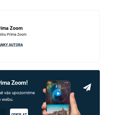
rima Zoom
zínu Prima Zoom
ÁNKY AUTORA
Prima Zoom!
dně vás upozorníme
ho webu.
ODESLAT