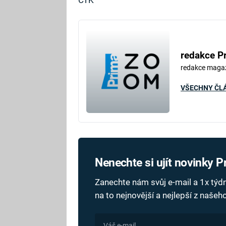
redakce P
redakce maga
VŠECHNY ČL
Nenechte si ujít novinky 
Zanechte nám svůj e-mail a 1x tý
na to nejnovější a nejlepší z naše