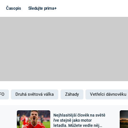
Časopis
Sledujte prima+
Věda a
Války
technika
STUDENÁ V
KORONAVIRUS
VÁLKA VE
VIETNAMU
VESMÍR
VÁLEČNÉ FI
MARS
SERIÁLY
FO
Druhá světová válka
Záhady
Vetřelci dávnověku
Nejhlasitější člověk na světě
Záhady a
Zajímav
řve stejně jako motor
letadla. Můžete vedle něj
konspirace