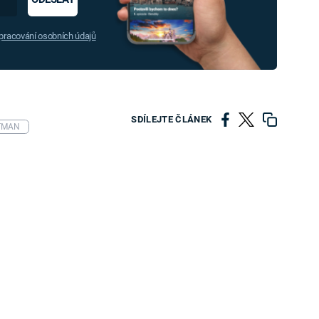
racování osobních údajů
SDÍLEJTE ČLÁNEK
TMAN