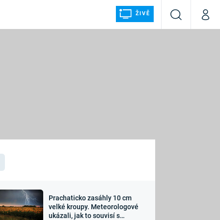
ŽIVĚ
Vyhledávání
Můj p
Prima+
ÁLKA
CNN Prima NEWS
Prima FRESH
Prima LIVING
LMY A
Prima Ženy
Prima LAJK
Prachaticko zasáhly 10 cm
osti
velké kroupy. Meteorologové
Sledujte nás
ukázali, jak to souvisí s