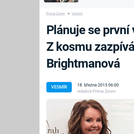
MARIE TEREZIE
vyhynuli
ADOLF HITLER
NAPOLEON
Prima Zoom
■
Vesmír
BONAPARTE
ATENTÁT NA
Plánuje se první
REINHARDA
BRITSKÁ
HEYDRICHA
KRÁLOVSKÁ
Z kosmu zazpívá
RODINA
PRVNÍ SVĚTOVÁ
VÁLKA
Brightmanová
18. března 2015 06:00
VESMÍR
redakce Prima Zoom