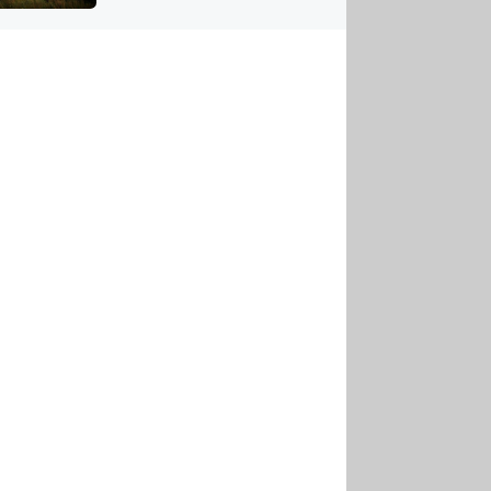
US
tornádem
RSUS
ZE A