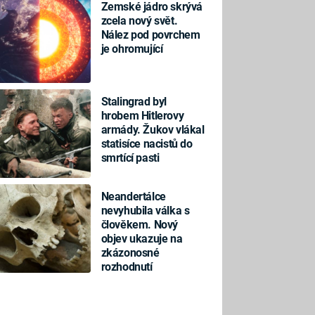
Zemské jádro skrývá
zcela nový svět.
Nález pod povrchem
je ohromující
Stalingrad byl
hrobem Hitlerovy
armády. Žukov vlákal
statisíce nacistů do
smrtící pasti
Neandertálce
nevyhubila válka s
člověkem. Nový
objev ukazuje na
zkázonosné
rozhodnutí