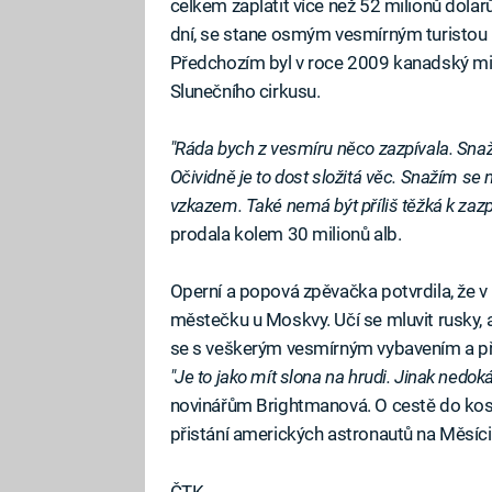
celkem zaplatit více než 52 milionů dolarů
dní, se stane osmým vesmírným turistou n
Předchozím byl v roce 2009 kanadský mil
Slunečního cirkusu.
"Ráda bych z vesmíru něco zazpívala. Snaž
Očividně je to dost složitá věc. Snažím se 
vzkazem. Také nemá být příliš těžká k zazpí
prodala kolem 30 milionů alb.
Operní a popová zpěvačka potvrdila, že v
městečku u Moskvy. Učí se mluvit rusky, 
se s veškerým vesmírným vybavením a při
"Je to jako mít slona na hrudi. Jinak nedok
novinářům Brightmanová. O cestě do kosmu
přistání amerických astronautů na Měsíci
ČTK