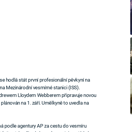
e hodlá stát první profesionální pěvkyní na
na Mezinárodní vesmírné stanici (ISS).
ndrewem Lloydem Webberem připravuje novou
je plánován na 1. září. Umělkyně to uvedla na
má podle agentury AP za cestu do vesmíru