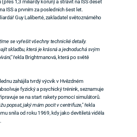
 (přes 1,3 miliardy korun) a strávit na ISS deset
a ISS a prvním za posledních šest let.
iardář Guy Laliberté, zakladatel světoznámého
íme se vyřešit všechny technické detaily.
najít skladbu, která je krásná a jednoduchá svým
vání,"
řekla Brightmanová, která po světě
 lednu zahájila tvrdý výcvik v Hvězdném
absolvuje fyzický a psychický trénink, seznamuje
pravuje se na start rakety pomocí simulátorů.
ážu popsat, jaký mám pocit v centrifuze,"
řekla
 snila od roku 1969, kdy jako devítiletá viděla
.