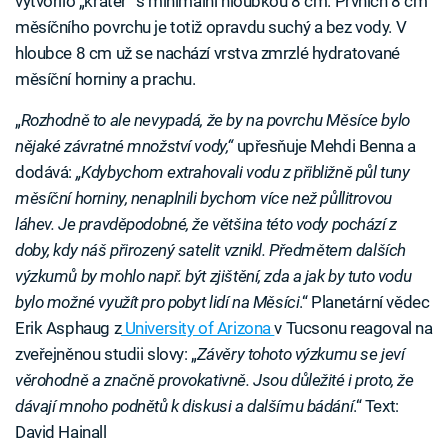
vytvořilo „kráter“ s minimální hloubkou 8 cm. Prvních 8 cm
měsíčního povrchu je totiž opravdu suchý a bez vody. V
hloubce 8 cm už se nachází vrstva zmrzlé hydratované
měsíční horniny a prachu.
„
Rozhodně to ale nevypadá, že by na povrchu Měsíce bylo
nějaké závratné množství vody,“
upřesňuje Mehdi Benna a
dodává:
„Kdybychom extrahovali vodu z přibližně půl tuny
měsíční horniny, nenaplnili bychom více než půllitrovou
láhev. Je pravděpodobné, že většina této vody pochází z
doby, kdy náš přirozený satelit vznikl. Předmětem dalších
výzkumů by mohlo např. být zjištění, zda a jak by tuto vodu
bylo možné využít pro pobyt lidí na Měsíci
.“ Planetární vědec
Erik Asphaug z
University of Arizona
v Tucsonu reagoval na
zveřejněnou studii slovy: „
Závěry tohoto výzkumu se jeví
věrohodně a značně provokativně. Jsou důležité i proto, že
dávají mnoho podnětů k diskusi a dalšímu bádání
.“ Text:
David Hainall