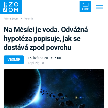
ŽIVĚ
Prima Zoom
■
Vesmír
Trendy:
ZRÁDCI
UFO
DRUHÁ SVĚTOVÁ VÁLKA
Na Měsíci je voda. Odvážná
ZÁHADY
VETŘELCI DÁVNOVĚKU
hypotéza popisuje, jak se
dostává zpod povrchu
15. května 2019 06:00
VESMÍR
Topi Pigula
Témata
Témata
Pořady
TV Program