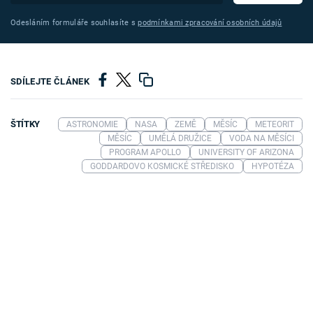
Odesláním formuláře souhlasíte s
podmínkami zpracování osobních údajů
SDÍLEJTE ČLÁNEK
ŠTÍTKY
ASTRONOMIE
NASA
ZEMĚ
MĚSÍC
METEORIT
MĚSÍC
UMĚLÁ DRUŽICE
VODA NA MĚSÍCI
PROGRAM APOLLO
UNIVERSITY OF ARIZONA
GODDARDOVO KOSMICKÉ STŘEDISKO
HYPOTÉZA