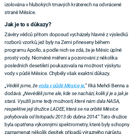
izolována v hlubokých tmavých kráterech na odvrácené
straně Měsíce.
Jak je to s důkazy?
Závěry vědců přitom doposud vycházely hlavně z výsledků
rozborů vzorků, jež byly na Zemi přineseny během
programu Apollo, a podle nich se zdá, že je Měsíc úplně
prostý vody. Nicméně měření a pozorování z několika
posledních desetiletí poukazovala na možnost výskytu
vody v půdě Měsíce. Chyběly však exaktní důkazy.
„
Věděli jsme, že
voda v půdě Měsíce je
,
“ říká Mehdi Benna a
dodává: „
Nevěděli jsme ale, kde se nachází, kolik jí je a jak je
stará. Využili jsme tedy možností, které nám dala NASA,
respektive její družice LADEE, která se na orbitě Měsíce
pohybovala od listopadu 2013 do dubna 2014
.“ Tato družice
byla opatřena výkonnými spektrometry, které byly schopny
zaznamenat několik desítek případů výrazného nárůstu