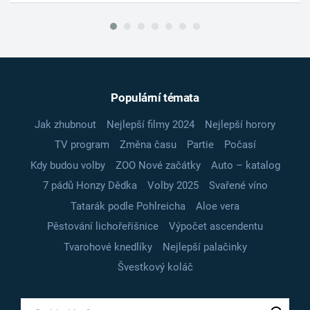
Populární témata
Jak zhubnout
Nejlepší filmy 2024
Nejlepší horory
TV program
Změna času
Partie
Počasí
Kdy budou volby
ZOO Nové začátky
Auto – katalog
7 pádů Honzy Dědka
Volby 2025
Svařené víno
Tatarák podle Pohlreicha
Aloe vera
Pěstování lichořeřišnice
Výpočet ascendentu
Tvarohové knedlíky
Nejlepší palačinky
Švestkový koláč