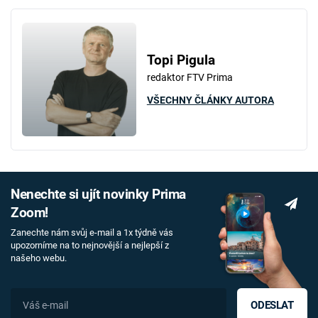
Topi Pigula
redaktor FTV Prima
VŠECHNY ČLÁNKY AUTORA
Nenechte si ujít novinky Prima
Zoom!
Zanechte nám svůj e-mail a 1x týdně vás
upozorníme na to nejnovější a nejlepší z
našeho webu.
ODESLAT