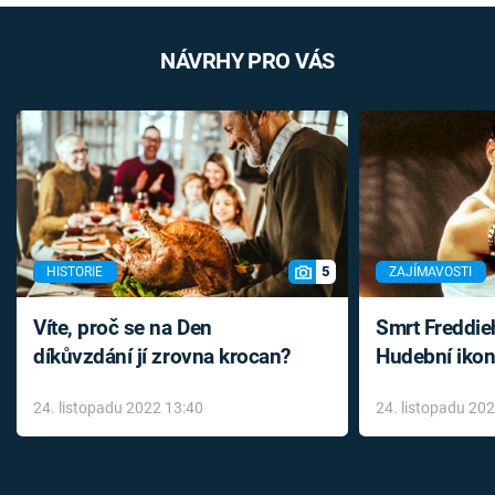
NÁVRHY PRO VÁS
5
HISTORIE
ZAJÍMAVOSTI
Víte, proč se na Den
Smrt Freddie
díkůvzdání jí zrovna krocan?
Hudební ikon
až do konce 
24. listopadu 2022 13:40
24. listopadu 20
léky