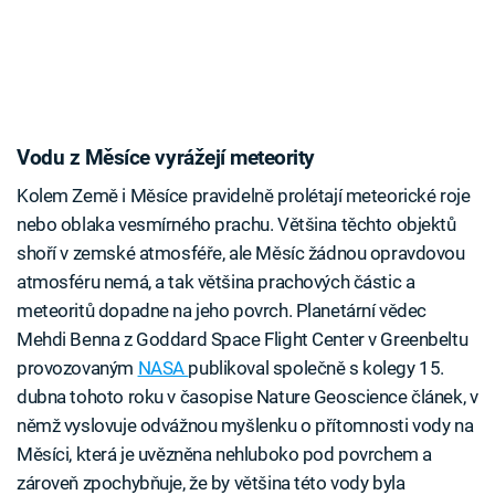
Vodu z Měsíce vyrážejí meteority
Kolem Země i Měsíce pravidelně prolétají meteorické roje
nebo oblaka vesmírného prachu. Většina těchto objektů
shoří v zemské atmosféře, ale Měsíc žádnou opravdovou
atmosféru nemá, a tak většina prachových částic a
meteoritů dopadne na jeho povrch. Planetární vědec
Mehdi Benna z Goddard Space Flight Center v Greenbeltu
provozovaným
NASA
publikoval společně s kolegy 15.
dubna tohoto roku v časopise Nature Geoscience článek, v
němž vyslovuje odvážnou myšlenku o přítomnosti vody na
Měsíci, která je uvězněna nehluboko pod povrchem a
zároveň zpochybňuje, že by většina této vody byla