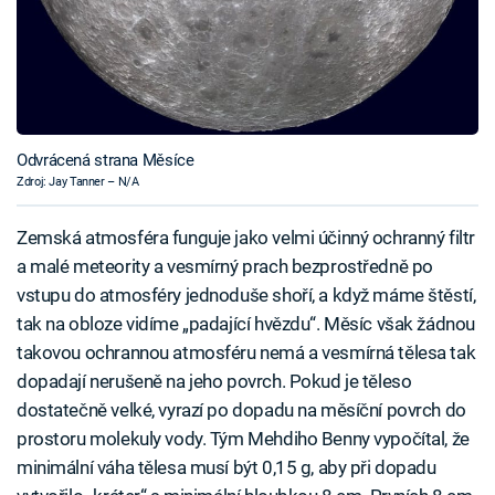
Odvrácená strana Měsíce
Zdroj: Jay Tanner – N/A
Zemská atmosféra funguje jako velmi účinný ochranný filtr
a malé meteority a vesmírný prach bezprostředně po
vstupu do atmosféry jednoduše shoří, a když máme štěstí,
tak na obloze vidíme „padající hvězdu“. Měsíc však žádnou
takovou ochrannou atmosféru nemá a vesmírná tělesa tak
dopadají nerušeně na jeho povrch. Pokud je těleso
dostatečně velké, vyrazí po dopadu na měsíční povrch do
prostoru molekuly vody. Tým Mehdiho Benny vypočítal, že
minimální váha tělesa musí být 0,15 g, aby při dopadu