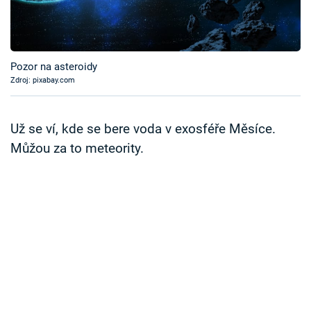
Časopis
Sledujte prima+
Pozor na asteroidy
Zdroj: pixabay.com
Přihlášení
Už se ví, kde se bere voda v exosféře Měsíce.
Sledujte nás
Můžou za to meteority.