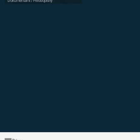
Dokumentární / Přírodopisný