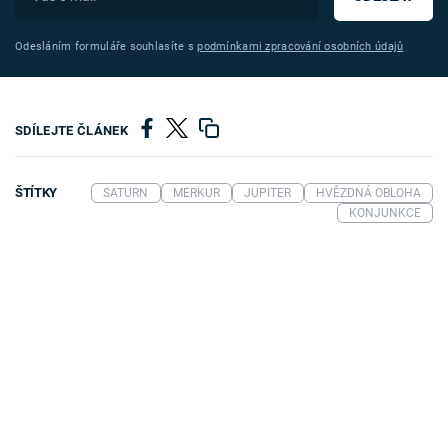
Odesláním formuláře souhlasíte s
podmínkami zpracování osobních údajů
SDÍLEJTE ČLÁNEK
ŠTÍTKY
SATURN
MERKUR
JUPITER
HVĚZDNÁ OBLOHA
KONJUNKCE