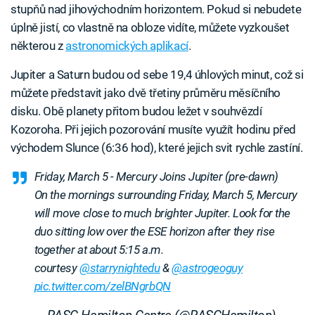
stupňů nad jihovýchodním horizontem. Pokud si nebudete
úplně jistí, co vlastně na obloze vidíte, můžete vyzkoušet
některou z
astronomických aplikací
.
Jupiter a Saturn budou od sebe 19,4 úhlových minut, což si
můžete představit jako dvě třetiny průměru měsíčního
disku. Obě planety přitom budou ležet v souhvězdí
Kozoroha. Při jejich pozorování musíte využít hodinu před
východem Slunce (6:36 hod), které jejich svit rychle zastíní.
Friday, March 5 - Mercury Joins Jupiter (pre-dawn)
On the mornings surrounding Friday, March 5, Mercury
will move close to much brighter Jupiter. Look for the
duo sitting low over the ESE horizon after they rise
together at about 5:15 a.m.
courtesy
@starrynightedu
&
@astrogeoguy
pic.twitter.com/zelBNgrbQN