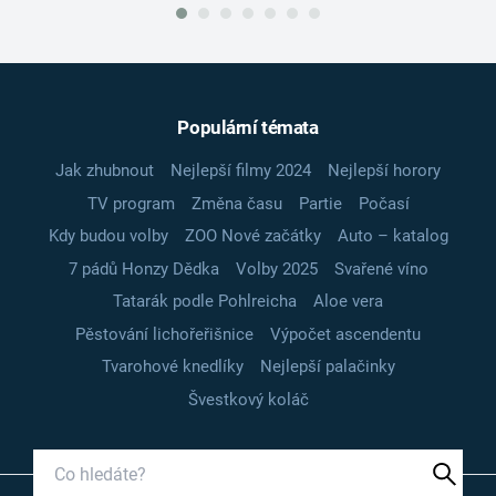
Populární témata
Jak zhubnout
Nejlepší filmy 2024
Nejlepší horory
TV program
Změna času
Partie
Počasí
Kdy budou volby
ZOO Nové začátky
Auto – katalog
7 pádů Honzy Dědka
Volby 2025
Svařené víno
Tatarák podle Pohlreicha
Aloe vera
Pěstování lichořeřišnice
Výpočet ascendentu
Tvarohové knedlíky
Nejlepší palačinky
Švestkový koláč