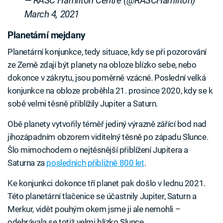
— RASC Hamilton Centre (@RASCHamilton)
March 4, 2021
Planetární mejdany
Planetární konjunkce, tedy situace, kdy se při pozorování
ze Země zdají být planety na obloze blízko sebe, nebo
dokonce v zákrytu, jsou poměrně vzácné. Poslední velká
konjunkce na obloze proběhla 21. prosince 2020, kdy se k
sobě velmi těsně přiblížily Jupiter a Saturn.
Obě planety vytvořily téměř jediný výrazně zářící bod nad
jihozápadním obzorem viditelný těsně po západu Slunce.
Šlo mimochodem o nejtěsnější přiblížení Jupitera a
Saturna za
posledních přibližně 800 let
.
Ke konjunkci dokonce tří planet pak došlo v lednu 2021.
Této planetární tlačenice se účastnily Jupiter, Saturn a
Merkur, vidět pouhým okem jsme ji ale nemohli –
odehrávala se totiž velmi blízko Slunce.