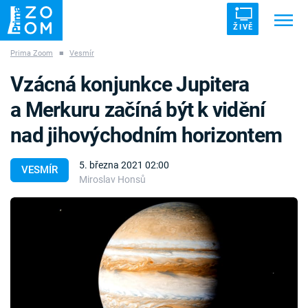
ŽIVĚ
Prima Zoom
■
Vesmír
Trendy:
ZRÁDCI
UFO
DRUHÁ SVĚTOVÁ VÁLKA
Vzácná konjunkce Jupitera
ZÁHADY
VETŘELCI DÁVNOVĚKU
a Merkuru začíná být k vidění
nad jihovýchodním horizontem
5. března 2021 02:00
VESMÍR
Miroslav Honsů
Témata
Témata
Pořady
TV Program