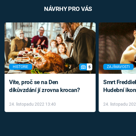
NÁVRHY PRO VÁS
5
HISTORIE
ZAJÍMAVOSTI
Víte, proč se na Den
Smrt Freddie
díkůvzdání jí zrovna krocan?
Hudební ikon
až do konce 
24. listopadu 2022 13:40
24. listopadu 20
léky