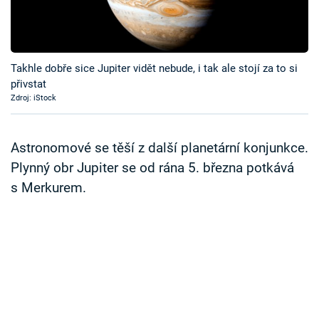
Časopis
Sledujte prima+
Takhle dobře sice Jupiter vidět nebude, i tak ale stojí za to si
přivstat
Přihlášení
Zdroj: iStock
Sledujte nás
Astronomové se těší z další planetární konjunkce.
Plynný obr Jupiter se od rána 5. března potkává
s Merkurem.