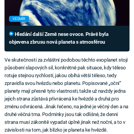
VESMÍR
Hledání další Země nese ovoce. Právě byla
objevena zbrusu nová planeta s atmosférou
Ve skutečnosti za zvláštní podobou těchto exoplanet stojí
působení slapových sil, konkrétně pak situace, kdy těleso
rotuje stejnou rychlostí, jakou obíhá větší těleso, tedy
zpravidla svou hvězdu nebo planetu. Popisované „oční“
planety mají přesně tyto vlastnosti, takže už navždy jedna
jejich strana zůstává přivrácená ke hvězdě a druhá pro
změnu odvrácená. Jinak řečeno, na jedné je věčný den a na
druhé věčná tma. Podmínky jsou tak odlišné, že denní
strana musí zákonitě vypadat úplně jinak než noční, a to v
závislosti na tom, jak blízko je planeta ke hvězdě.