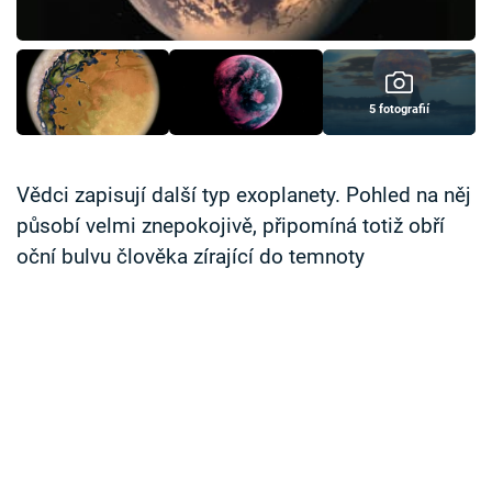
Časopis
Sledujte prima+
5 fotografií
Přihlášení
Vědci zapisují další typ exoplanety. Pohled na něj
působí velmi znepokojivě, připomíná totiž obří
Sledujte nás
oční bulvu člověka zírající do temnoty