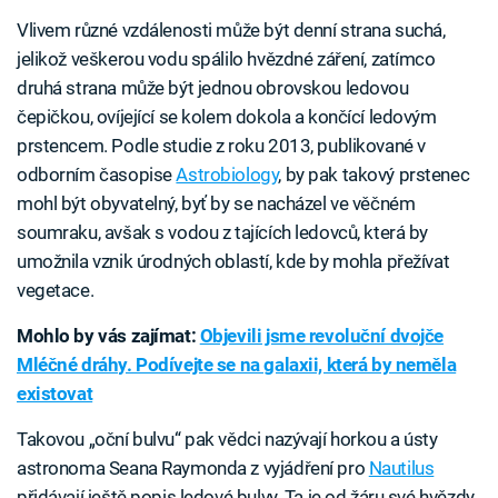
Vlivem různé vzdálenosti může být denní strana suchá,
jelikož veškerou vodu spálilo hvězdné záření, zatímco
druhá strana může být jednou obrovskou ledovou
čepičkou, ovíjející se kolem dokola a končící ledovým
prstencem. Podle studie z roku 2013, publikované v
odborním časopise
Astrobiology
, by pak takový prstenec
mohl být obyvatelný, byť by se nacházel ve věčném
soumraku, avšak s vodou z tajících ledovců, která by
umožnila vznik úrodných oblastí, kde by mohla přežívat
vegetace.
Mohlo by vás zajímat:
Objevili jsme revoluční dvojče
Mléčné dráhy. Podívejte se na galaxii, která by neměla
existovat
Takovou „oční bulvu“ pak vědci nazývají horkou a ústy
astronoma Seana Raymonda z vyjádření pro
Nautilus
přidávají ještě popis ledové bulvy. Ta je od žáru své hvězdy