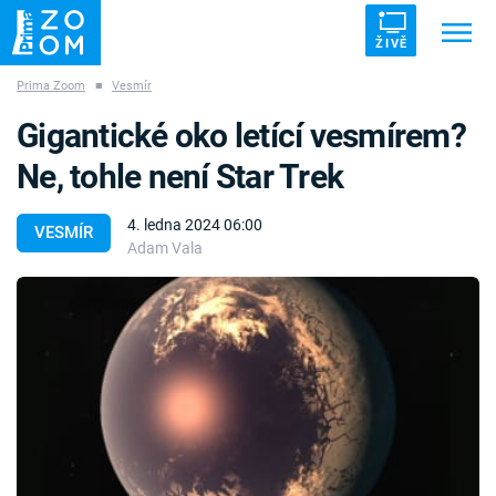
ŽIVĚ
Prima Zoom
■
Vesmír
Trendy:
ZRÁDCI
UFO
DRUHÁ SVĚTOVÁ VÁLKA
Gigantické oko letící vesmírem?
ZÁHADY
VETŘELCI DÁVNOVĚKU
Ne, tohle není Star Trek
4. ledna 2024 06:00
VESMÍR
Adam Vala
Témata
Témata
Pořady
TV Program