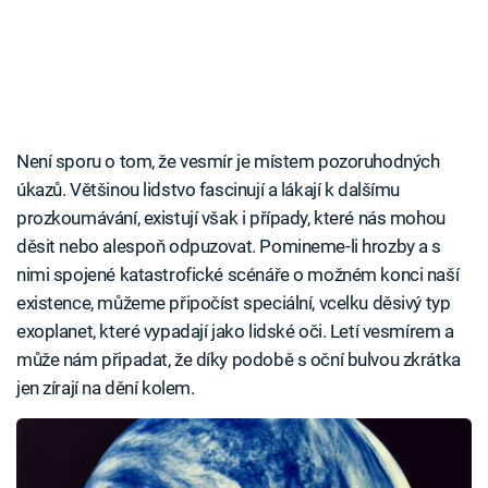
Není sporu o tom, že vesmír je místem pozoruhodných
úkazů. Většinou lidstvo fascinují a lákají k dalšímu
prozkoumávání, existují však i případy, které nás mohou
děsit nebo alespoň odpuzovat. Pomineme-li hrozby a s
nimi spojené katastrofické scénáře o možném konci naší
existence, můžeme připočíst speciální, vcelku děsivý typ
exoplanet, které vypadají jako lidské oči. Letí vesmírem a
může nám připadat, že díky podobě s oční bulvou zkrátka
jen zírají na dění kolem.