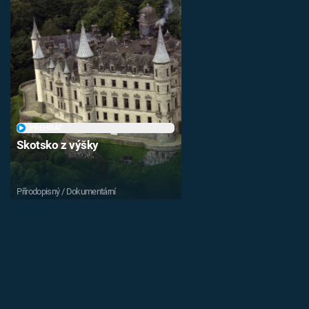
PŘEHRÁT
Skotsko z výšky
Přírodopisný / Dokumentární