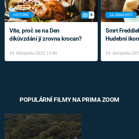
5
HISTORIE
ZAJÍMAVOSTI
Víte, proč se na Den
Smrt Freddie
díkůvzdání jí zrovna krocan?
Hudební ikon
až do konce 
24. listopadu 2022 13:40
24. listopadu 20
léky
POPULÁRNÍ FILMY NA PRIMA ZOOM