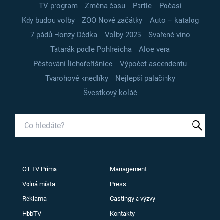
TV program
Změna času
Partie
Počasí
Kdy budou volby
ZOO Nové začátky
Auto – katalog
7 pádů Honzy Dědka
Volby 2025
Svařené víno
Tatarák podle Pohlreicha
Aloe vera
Pěstování lichořeřišnice
Výpočet ascendentu
Tvarohové knedlíky
Nejlepší palačinky
Švestkový koláč
O FTV Prima
Management
Volná místa
Press
Reklama
Castingy a výzvy
HbbTV
Kontakty