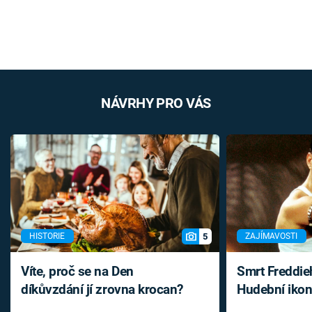
NÁVRHY PRO VÁS
5
HISTORIE
ZAJÍMAVOSTI
Víte, proč se na Den
Smrt Freddie
díkůvzdání jí zrovna krocan?
Hudební ikon
až do konce 