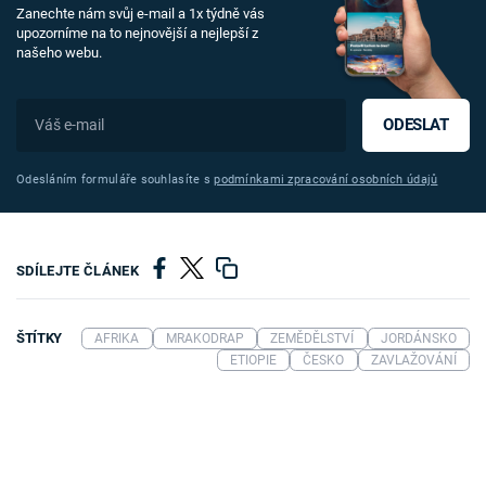
Zanechte nám svůj e-mail a 1x týdně vás
upozorníme na to nejnovější a nejlepší z
našeho webu.
ODESLAT
Odesláním formuláře souhlasíte s
podmínkami zpracování osobních údajů
SDÍLEJTE ČLÁNEK
ŠTÍTKY
AFRIKA
MRAKODRAP
ZEMĚDĚLSTVÍ
JORDÁNSKO
ETIOPIE
ČESKO
ZAVLAŽOVÁNÍ