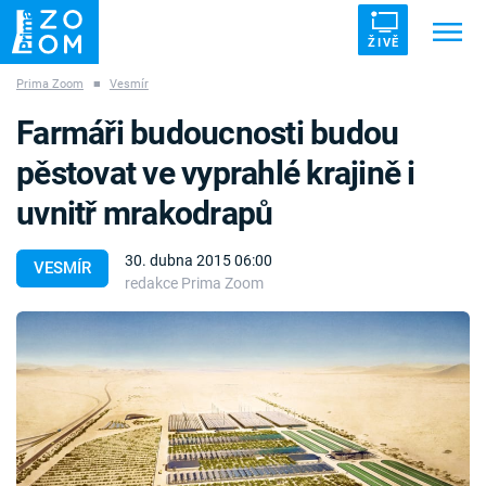
ŽIVĚ
Prima Zoom
■
Vesmír
Trendy:
ZRÁDCI
UFO
DRUHÁ SVĚTOVÁ VÁLKA
Farmáři budoucnosti budou
ZÁHADY
VETŘELCI DÁVNOVĚKU
pěstovat ve vyprahlé krajině i
uvnitř mrakodrapů
30. dubna 2015 06:00
VESMÍR
redakce Prima Zoom
Témata
Témata
Pořady
TV Program