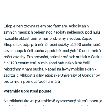
Etiopie není zrovna rájem pro farmáře. Ačkoliv ani v
zimních měsících během noci teploty neklesnou pod nulu,
rozsáhlé oblasti země mají problémy s vodou. Západ
Etiopie tak trápí průměrné roční srážky až 200 centimetrů,
sever naopak čelí suchu v podobě pouhých 10 centimetrů
roční závlahy. Pro srovnání, průměr ročních srážek v Česku
činí 120 centimetrů. V minulosti stát několikrát čelil
rekordním vlnám sucha. Nápad na levný mobilní skleník
zadržující vlhkost z dílny etiopské University of Gondar by
proto mohl pomoct řadě farmářů.
Pyramida uprostřed pouště
Na základní úrovni pyramidově vytvarovaný skleník operuje