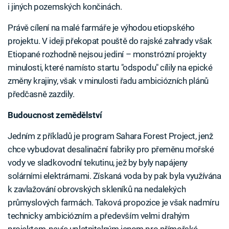
i jiných pozemských končinách.
Právě cílení na malé farmáře je výhodou etiopského
projektu. V ideji překopat pouště do rajské zahrady však
Etiopané rozhodně nejsou jediní – monstrózní projekty
minulosti, které namísto startu "odspodu" cílily na epické
změny krajiny, však v minulosti řadu ambiciózních plánů
předčasně zazdily.
Budoucnost zemědělství
Jedním z příkladů je program Sahara Forest Project, jenž
chce vybudovat desalinační fabriky pro přeměnu mořské
vody ve sladkovodní tekutinu, jež by byly napájeny
solárními elektrárnami. Získaná voda by pak byla využívána
k zavlažování obrovských skleníků na nedalekých
průmyslových farmách. Taková propozice je však nadmíru
technicky ambiciózním a především velmi drahým