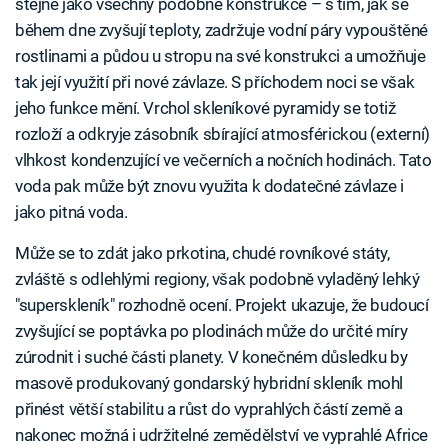
stejně jako všechny podobné konstrukce – s tím, jak se
během dne zvyšují teploty, zadržuje vodní páry vypouštěné
rostlinami a půdou u stropu na své konstrukci a umožňuje
tak její využití při nové závlaze. S příchodem noci se však
jeho funkce mění. Vrchol skleníkové pyramidy se totiž
rozloží a odkryje zásobník sbírající atmosférickou (externí)
vlhkost kondenzující ve večerních a nočních hodinách. Tato
voda pak může být znovu využita k dodatečné závlaze i
jako pitná voda.
Může se to zdát jako prkotina, chudé rovníkové státy,
zvláště s odlehlými regiony, však podobně vyladěný lehký
"superskleník" rozhodně ocení. Projekt ukazuje, že budoucí
zvyšující se poptávka po plodinách může do určité míry
zúrodnit i suché části planety. V konečném důsledku by
masově produkovaný gondarský hybridní skleník mohl
přinést větší stabilitu a růst do vyprahlých částí země a
nakonec možná i udržitelné zemědělství ve vyprahlé Africe