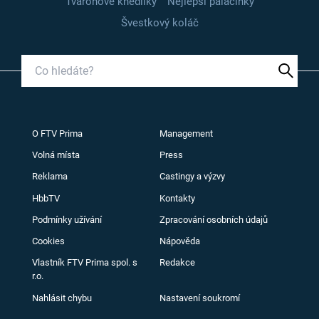
Tvarohové knedlíky
Nejlepší palačinky
Švestkový koláč
O FTV Prima
Management
Volná místa
Press
Reklama
Castingy a výzvy
HbbTV
Kontakty
Podmínky užívání
Zpracování osobních údajů
Cookies
Nápověda
Vlastník FTV Prima spol. s
Redakce
r.o.
Nahlásit chybu
Nastavení soukromí