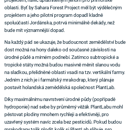
projektem, navíc uplatnitelným jenom pro přímořské
oblasti. Byť by Sahara Forest Project měl být výdělečným
projektem a jeho pilotní program dopadl kladně
spoluúčastí Jordánska, potrvá minimálně dekády, než
bude mít významnější dopad.
Na každý pád se ukazuje, že budoucnost zemědělství bude
dost možná na hony daleko od současné závislosti na
úrodné půdě a mírném podnebí. Zatímco subtropické a
tropické státy možná budou masivně měnit slanou vodu
na sladkou, přelidněné oblasti vsadí na tzv. vertikální farmy.
Jedním z nich je i farmářský mrakodrap, který plánuje
postavit holandská zemědělská společnost PlantLab.
Díky maximálnímu navrstvení úrodné půdy (popřípadě
hydroponie) nad sebe by průměrný věžák PlantLabu mohl
pěstovat plodiny mnohem rychleji a efektivněji, pro
uzavřený systém navíc zcela bez pesticidů. Pokud budou
mrakodrapy tolik plodit, kolik si PlantLab slibuje, pro