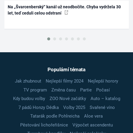
Na „Švarcenberský“ kanál už neodbočíte. Chyba vydržela 30
let, teď ceduli celou odstraní
Populární témata
Jak zhubnout
Nejlepší filmy 2024
Nejlepší horory
TV program
Změna času
Partie
Počasí
Kdy budou volby
ZOO Nové začátky
Auto – katalog
7 pádů Honzy Dědka
Volby 2025
Svařené víno
Tatarák podle Pohlreicha
Aloe vera
Pěstování lichořeřišnice
Výpočet ascendentu