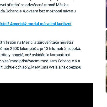
vní přistání na odvrácené straně Měsíce
nda Čchang-e 4, ovšem bez možnosti návratu.
Měsíci? Americký modul má velmi kuriózní
tní kráter na Měsíci a zároveň také největší
ůměr 2500 kilometrů a je 13 kilometrů hluboká.
átery posetá, což ovládání a komunikaci
Spojení mezi přistávacím modulem Čchang-e 6 a
lit Čchüe-čchiao 2, který Čína vyslala na oběžnou