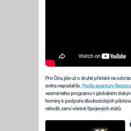
Pro Čínu jde už o druhé přistání na odvr
světa nepodařilo.
Podle agentury Reuters
vesmírného programu v globálním dobývá
horniny k podpoře dlouhodobých pilotovan
několik zemí včetně Spojených států.