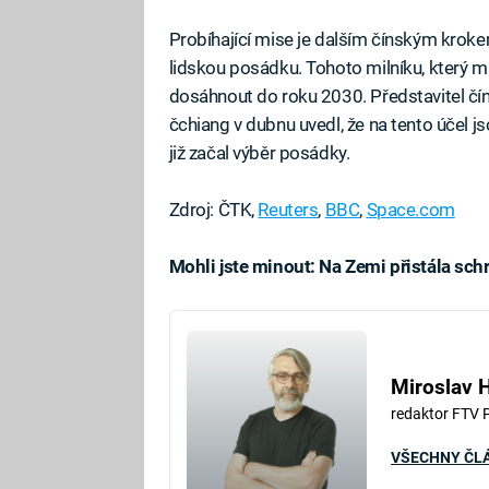
Probíhající mise je dalším čínským krokem
lidskou posádku. Tohoto milníku, který ma
dosáhnout do roku 2030. Představitel čín
čchiang v dubnu uvedl, že na tento účel js
již začal výběr posádky.
Zdroj: ČTK,
Reuters
,
BBC
,
Space.com
Mohli jste minout: Na Zemi přistála sc
Fa
Miroslav 
redaktor FTV 
VŠECHNY ČL