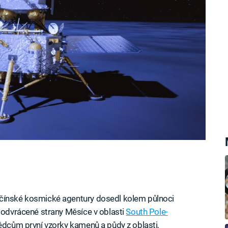
 čínské kosmické agentury dosedl kolem půlnoci
h odvrácené strany Měsíce v oblasti
South Pole-
vědcům první vzorky kamenů a půdy z oblasti,