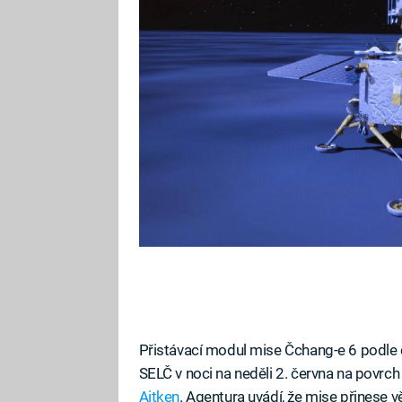
astronauty.
Přistávací modul mise Čchang-e 6 podle
SELČ v noci na neděli 2. června na povrc
Aitken
. Agentura uvádí, že mise přinese 