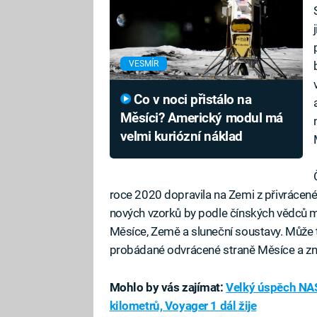
VESMÍR
Co v noci přistálo na
Měsíci? Americký modul má
velmi kuriózní náklad
roce 2020 dopravila na Zemi z přivrácené
nových vzorků by podle čínských vědců mě
Měsíce, Země a sluneční soustavy. Může 
probádané odvrácené straně Měsíce a zná
Mohlo by vás zajímat:
Velký úspěch NAS
kilometrů, Voyager 1 dál žije