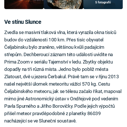
5 fotografií
Ve stínu Slunce
Zvedla se masivní tlaková vlna, která vyrazila okna tisíců
budov do vzdálenosti 100 km. Přes tisíc obyvatel
Čeljabinsku bylo zraněno, většinou kvůli padajícím
střepům. Dechberoucí záznam této události uvidíte na
Prima Zoom v seriálu Tajemství v ledu. Zbytky objektu
dopadly na tři různá místa. Jedno bylo poblíž města
Zlatoust, dvě u jezera Čerbakul. Právě tam se v říjnu 2013
našel největší úlomek meteoritu vážící 570 kg. Cestu
Čeljabinského meteoru, jak se tělesu začalo říkat, mapoval
mimo jiné Astronomický ústav v Ondřejově pod vedením
Pavla Spurného a Jiřího Borovičky. Podle jejich výpočtů
přišel meteor pravděpodobně z planetky 86039
nacházející se ve Sluneční soustavě.