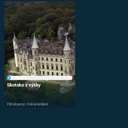
PŘEHRÁT
Skotsko z výšky
Přírodopisný / Dokumentární