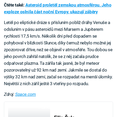
Čtěte také:
Asteroid proletěl zemskou atmosférou. Jeho
exploze oslnila část noční Evropy, ukazují záběry
Letěl po eliptické dráze s přísluním poblíž dráhy Venuše a
odsluním v pásu asteroidů mezi Marsem a Jupiterem
rychlostí 17,5 km/s. Několik dní před dopadem se
pohyboval v blízkosti Slunce, díky čemuž nebylo možné jej
zpozorovat dříve, než se objevil v atmosféře. Tou dobou se
jeho povrch zahřál natolik, že se z něj začala prudce
odpařovat plazma. Ta zářila tak jasně, že byl meteor
pozorovatelný už 92 km nad zemí. Jakmile se dostal do
výšky 32 km nad zemí, začal se rozpadat na menší úlomky.
Největší z nich zářil ještě 3 vteřiny po rozpadu.
Zdroj:
Space.com
Failed to fetch