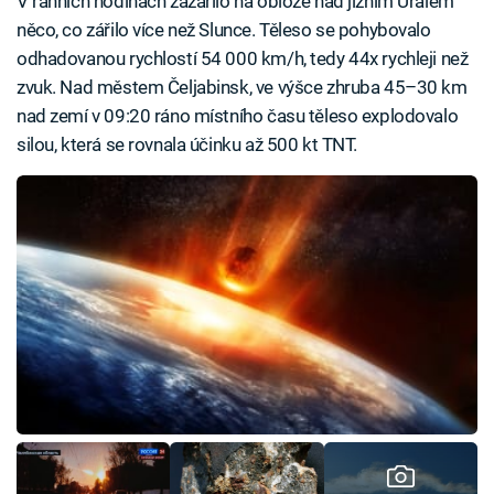
V ranních hodinách zazářilo na obloze nad jižním Uralem
něco, co zářilo více než Slunce. Těleso se pohybovalo
odhadovanou rychlostí 54 000 km/h, tedy 44x rychleji než
zvuk. Nad městem Čeljabinsk, ve výšce zhruba 45–30 km
nad zemí v 09:20 ráno místního času těleso explodovalo
silou, která se rovnala účinku až 500 kt TNT.