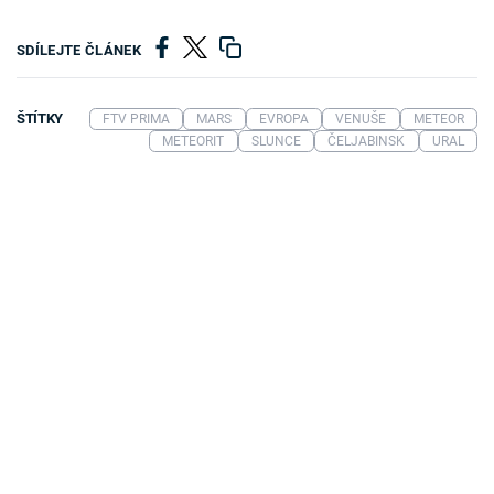
SDÍLEJTE ČLÁNEK
ŠTÍTKY
FTV PRIMA
MARS
EVROPA
VENUŠE
METEOR
METEORIT
SLUNCE
ČELJABINSK
URAL