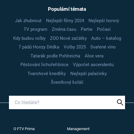
Populární témata
Jak zhubnout
Nejlepší filmy 2024
Nejlepší horory
TV program
Změna času
Partie
Počasí
Kdy budou volby
ZOO Nové začátky
Auto – katalog
7 pádů Honzy Dědka
Volby 2025
Svařené víno
Tatarák podle Pohlreicha
Aloe vera
Pěstování lichořeřišnice
Výpočet ascendentu
Tvarohové knedlíky
Nejlepší palačinky
Švestkový koláč
O FTV Prima
Management