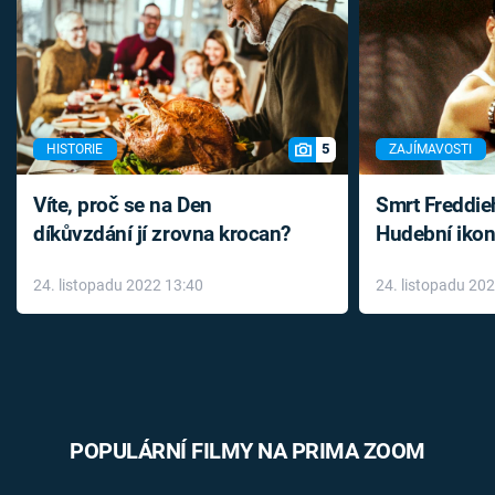
5
HISTORIE
ZAJÍMAVOSTI
Víte, proč se na Den
Smrt Freddie
díkůvzdání jí zrovna krocan?
Hudební ikon
až do konce 
24. listopadu 2022 13:40
24. listopadu 20
léky
POPULÁRNÍ FILMY NA PRIMA ZOOM