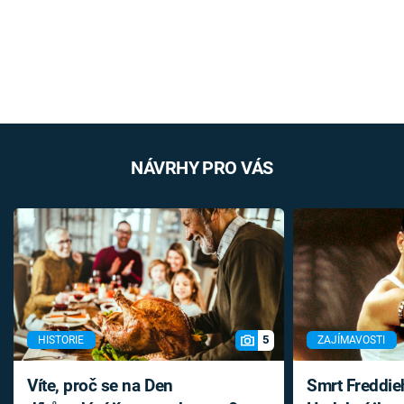
NÁVRHY PRO VÁS
5
HISTORIE
ZAJÍMAVOSTI
Víte, proč se na Den
Smrt Freddie