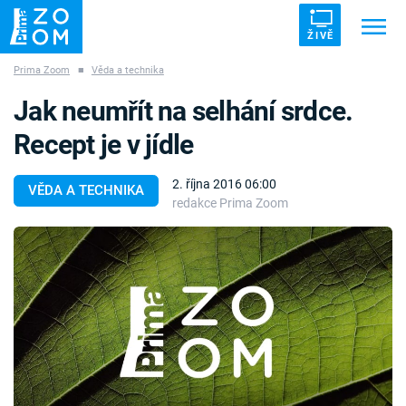
ŽIVĚ
Prima Zoom
■
Věda a technika
Trendy:
ZRÁDCI
UFO
DRUHÁ SVĚTOVÁ VÁLKA
Jak neumřít na selhání srdce.
ZÁHADY
VETŘELCI DÁVNOVĚKU
Recept je v jídle
2. října 2016 06:00
VĚDA A TECHNIKA
redakce Prima Zoom
Témata
Témata
Pořady
TV Program