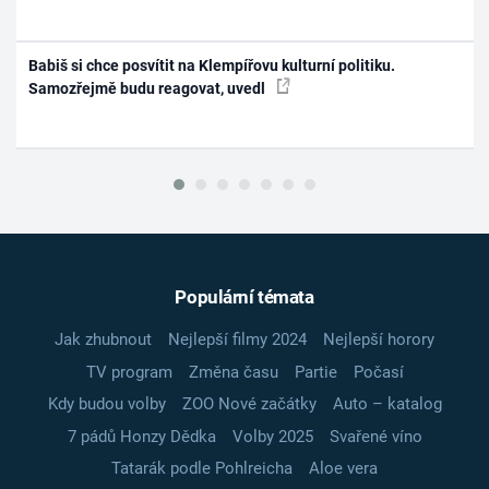
Babiš si chce posvítit na Klempířovu kulturní politiku.
Samozřejmě budu reagovat, uvedl
Populární témata
Jak zhubnout
Nejlepší filmy 2024
Nejlepší horory
TV program
Změna času
Partie
Počasí
Kdy budou volby
ZOO Nové začátky
Auto – katalog
7 pádů Honzy Dědka
Volby 2025
Svařené víno
Tatarák podle Pohlreicha
Aloe vera