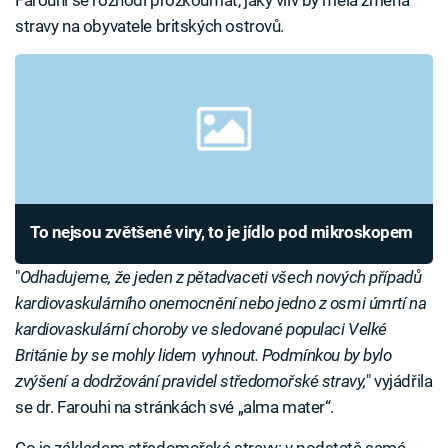
Farouhi se rozhodl prozkoumat, jaký vliv by měla změna
stravy na obyvatele britských ostrovů.
To nejsou zvětšené viry, to je jídlo pod mikroskopem
"
Odhadujeme, že jeden z pětadvaceti všech nových případů
kardiovaskulárního onemocnění nebo jedno z osmi úmrtí na
kardiovaskulární choroby ve sledované populaci Velké
Británie by se mohly lidem vyhnout. Podmínkou by bylo
zvýšení a dodržování pravidel středomořské stravy,
" vyjádřila
se dr. Farouhi na stránkách své „alma mater“.