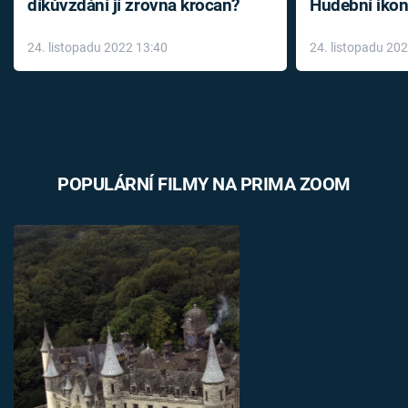
díkůvzdání jí zrovna krocan?
Hudební ikon
až do konce 
24. listopadu 2022 13:40
24. listopadu 20
léky
POPULÁRNÍ FILMY NA PRIMA ZOOM