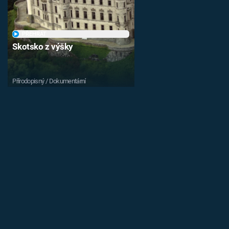
PŘEHRÁT
Skotsko z výšky
Přírodopisný / Dokumentární