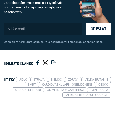
Zanechte nám svůj e-mail a 1x týdně vás
upozorníme na to nejnovější a nejlepší z
našeho webu.
ODESLAT
Odesláním formuláře souhlasíte s
podmínkami zpracování osobních údajů
SDÍLEJTE ČLÁNEK
ŠTÍTKY
JÍDLO
STRAVA
NEMOC
ZDRAVÍ
VELKÁ BRITÁNIE
SMRT
KARDIOVASKULÁRNÍ ONEMOCNĚNÍ
ČESKO
SRDEČNÍ SELHÁNÍ
UNIVERZITA V CAMBRIDGI
TOPI PIGULA
MEDICAL RESEARCH COUNCIL