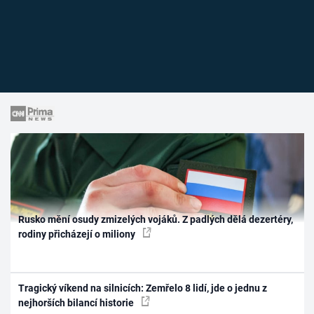
Rusko mění osudy zmizelých vojáků. Z padlých dělá dezertéry,
rodiny přicházejí o miliony
Tragický víkend na silnicích: Zemřelo 8 lidí, jde o jednu z
nejhorších bilancí historie