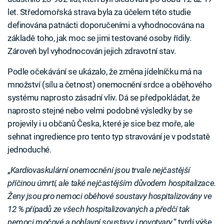
let. Středomořská strava byla za účelem této studie
definována patnácti doporučeními a vyhodnocována na
základě toho, jak moc se jimi testované osoby řídily.
Zároveň byl vyhodnocován jejich zdravotní stav.
Podle očekávání se ukázalo, že změna jídelníčku má na
množství (sílu a četnost) onemocnění srdce a oběhového
systému naprosto zásadní vliv. Dá se předpokládat, že
naprosto stejné nebo velmi podobné výsledky by se
projevily i u občanů Česka, které je sice bez moře, ale
sehnat ingredience pro tento typ stravování je v podstatě
jednoduché.
„
Kardiovaskulární onemocnění jsou trvale nejčastější
příčinou úmrtí, ale také nejčastějším důvodem hospitalizace.
Ženy jsou pro nemoci oběhové soustavy hospitalizovány ve
12 % případů ze všech hospitalizovaných a předčí tak
nemoci močové a pohlavní soustavy i novotvary,
“ tvrdí výše