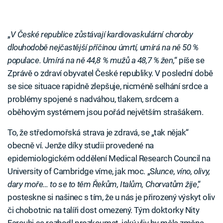
„
V České republice zůstávají kardiovaskulární choroby
dlouhodobě nejčastější příčinou úmrtí, umírá na ně 50 %
populace. Umírá na ně 44,8 % mužů a 48,7 % žen,
“ píše se
Zprávě o zdraví obyvatel České republiky. V poslední době
se sice situace rapidně zlepšuje, nicméně selhání srdce a
problémy spojené s nadváhou, tlakem, srdcem a
oběhovým systémem jsou pořád největším strašákem.
To, že středomořská strava je zdravá, se „tak nějak“
obecně ví. Jenže díky studii provedené na
epidemiologickém oddělení Medical Research Council na
University of Cambridge víme, jak moc. „S
lunce, víno, olivy,
dary moře… to se to těm Řekům, Italům, Chorvatům žije
,“
posteskne si našinec s tím, že u nás je přirozený výskyt oliv
či chobotnic na talíři dost omezený. Tým doktorky Nity