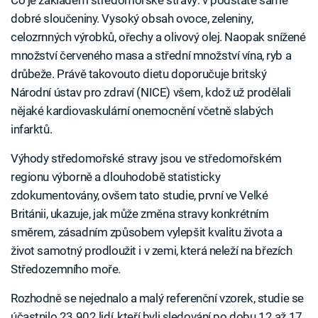
Co je základem středomořské stravy: v podstatě samé
dobré sloučeniny. Vysoký obsah ovoce, zeleniny,
celozrnných výrobků, ořechy a olivový olej. Naopak snížené
množství červeného masa a střední množství vína, ryb a
drůbeže. Právě takovouto dietu doporučuje britský
Národní ústav pro zdraví (NICE) všem, kdož už prodělali
nějaké kardiovaskulární onemocnění včetně slabých
infarktů.
Výhody středomořské stravy jsou ve středomořském
regionu výborně a dlouhodobě statisticky
zdokumentovány, ovšem tato studie, první ve Velké
Británii, ukazuje, jak může změna stravy konkrétním
směrem, zásadním způsobem vylepšit kvalitu života a
život samotný prodloužit i v zemi, která neleží na březích
Středozemního moře.
Rozhodně se nejednalo a malý referenční vzorek, studie se
účastnilo 23 902 lidí, kteří byli sledování po dobu 12 až 17