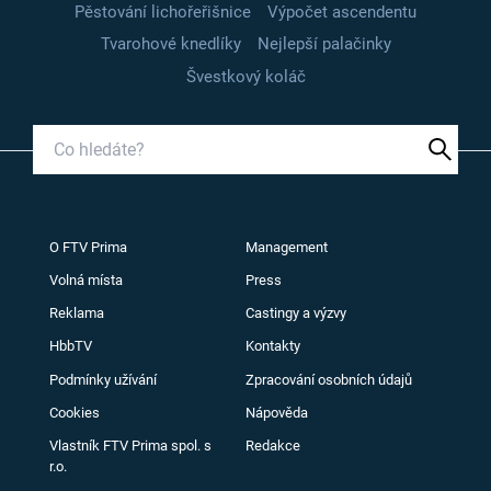
Pěstování lichořeřišnice
Výpočet ascendentu
Tvarohové knedlíky
Nejlepší palačinky
Švestkový koláč
O FTV Prima
Management
Volná místa
Press
Reklama
Castingy a výzvy
HbbTV
Kontakty
Podmínky užívání
Zpracování osobních údajů
Cookies
Nápověda
Vlastník FTV Prima spol. s
Redakce
r.o.