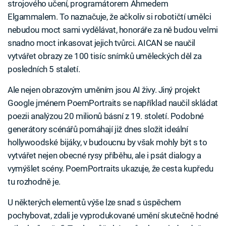
strojového učení, programátorem Ahmedem
Elgammalem. To naznačuje, že ačkoliv si robotičtí umělci
nebudou moct sami vydělávat, honoráře za ně budou velmi
snadno moct inkasovat jejich tvůrci. AICAN se naučil
vytvářet obrazy ze 100 tisíc snímků uměleckých děl za
posledních 5 staletí.
Ale nejen obrazovým uměním jsou AI živy. Jiný projekt
Google jménem PoemPortraits se například naučil skládat
poezii analýzou 20 milionů básní z 19. století. Podobné
generátory scénářů pomáhají již dnes složit ideální
hollywoodské bijáky, v budoucnu by však mohly být s to
vytvářet nejen obecné rysy příběhu, ale i psát dialogy a
vymýšlet scény. PoemPortraits ukazuje, že cesta kupředu
tu rozhodně je.
U některých elementů výše lze snad s úspěchem
pochybovat, zdali je vyprodukované umění skutečně hodné