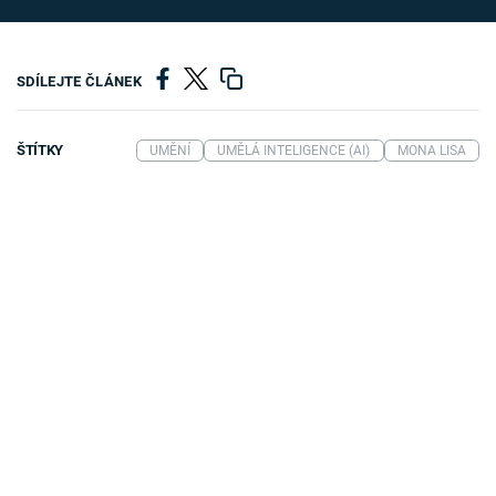
SDÍLEJTE ČLÁNEK
ŠTÍTKY
UMĚNÍ
UMĚLÁ INTELIGENCE (AI)
MONA LISA