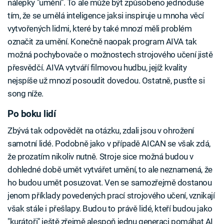
nálepky "umění". To ale může být způsobeno jednoduše
tím, že se umělá inteligence jaksi inspiruje u mnoha věcí
vytvořených lidmi, které by také mnozí měli problém
označit za umění. Konečně naopak program AIVA tak
možná pochybovače o možnostech strojového učení jistě
přesvědčí. AIVA vytváří filmovou hudbu, jejíž kvality
nejspíše už mnozí posoudit dovedou. Ostatně, pusťte si
song níže.
Po boku lidí
Zbývá tak odpovědět na otázku, zdali jsou v ohrožení
samotní lidé. Podobně jako v případě AICAN se však zdá,
že prozatím nikoliv nutně. Stroje sice možná budou v
dohledné době umět vytvářet umění, to ale neznamená, že
ho budou umět posuzovat. Ven se samozřejmě dostanou
jenom příklady povedených prací strojového učení, vznikají
však stále i přešlapy. Budou to právě lidé, kteří budou jako
"kurátoři" ještě zřejmě alespoň jednu generaci pomáhat AI