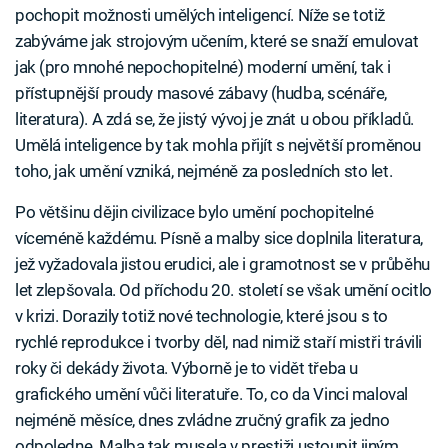
pochopit možnosti umělých inteligencí. Níže se totiž
zabýváme jak strojovým učením, které se snaží emulovat
jak (pro mnohé nepochopitelné) moderní umění, tak i
přístupnější proudy masové zábavy (hudba, scénáře,
literatura). A zdá se, že jistý vývoj je znát u obou příkladů.
Umělá inteligence by tak mohla přijít s největší proměnou
toho, jak umění vzniká, nejméně za posledních sto let.
Po většinu dějin civilizace bylo umění pochopitelné
víceméně každému. Písně a malby sice doplnila literatura,
jež vyžadovala jistou erudici, ale i gramotnost se v průběhu
let zlepšovala. Od příchodu 20. století se však umění ocitlo
v krizi. Dorazily totiž nové technologie, které jsou s to
rychlé reprodukce i tvorby děl, nad nimiž staří mistři trávili
roky či dekády života. Výborně je to vidět třeba u
grafického umění vůči literatuře. To, co da Vinci maloval
nejméně měsíce, dnes zvládne zručný grafik za jedno
odpoledne. Malba tak musela v prestiži ustoupit jiným