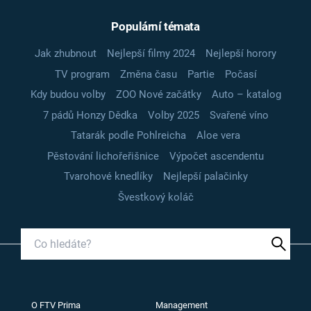
Populární témata
Jak zhubnout
Nejlepší filmy 2024
Nejlepší horory
TV program
Změna času
Partie
Počasí
Kdy budou volby
ZOO Nové začátky
Auto – katalog
7 pádů Honzy Dědka
Volby 2025
Svařené víno
Tatarák podle Pohlreicha
Aloe vera
Pěstování lichořeřišnice
Výpočet ascendentu
Tvarohové knedlíky
Nejlepší palačinky
Švestkový koláč
O FTV Prima
Management