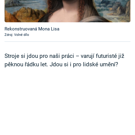
Časopis
Sledujte prima+
Rekonstruovaná Mona Lisa
Zdroj: Volné dílo
Přihlášení
Stroje si jdou pro naši práci – varují futuristé již
Sledujte nás
pěknou řádku let. Jdou si i pro lidské umění?