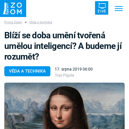
ŽIVĚ
Prima Zoom
■
Věda a technika
Trendy:
ZRÁDCI
UFO
DRUHÁ SVĚTOVÁ VÁLKA
Blíží se doba umění tvořená
ZÁHADY
VETŘELCI DÁVNOVĚKU
umělou inteligencí? A budeme jí
rozumět?
17. srpna 2019 06:00
VĚDA A TECHNIKA
Topi Pigula
Témata
Témata
Pořady
TV Program