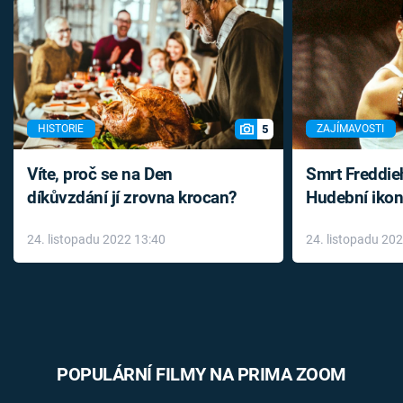
5
HISTORIE
ZAJÍMAVOSTI
Víte, proč se na Den
Smrt Freddie
díkůvzdání jí zrovna krocan?
Hudební ikon
až do konce 
24. listopadu 2022 13:40
24. listopadu 20
léky
POPULÁRNÍ FILMY NA PRIMA ZOOM