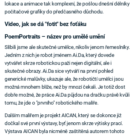
lokace a animace tak komplexní, že pošlou dnešní dělníky
počítačové grafiky do předčasného důchodu.
Video, jak se dá "fotit" bez foťáku
PoemPortraits – název pro umělé umění
Slíbili jsme ale skutečné umělce, nikoliv jenom řemeslníky.
Jedním z nich je robot jménem Ai.Da, který dovede
vytvářet skrze robotickou paži nejen digitální, ale i
skutečné obrazy. Ai.Da sice vytváří na první pohled
generické malůvky, ukazuje ale, že robotičtí umělci jsou
možná mnohem blíže, než by mnozí čekali. Je totiž dost
dobře možné, že práce Ai.Da půjdou na dračku právě kvůli
tomu, že jde o "prvního" robotického malíře.
Dalším malířem je projekt AICAN, který se dokonce již
dočkal své první výstavy, byť jenom skrze výtisky prací.
Výstava AICAN byla nicméně zaštítěná autorem tohoto