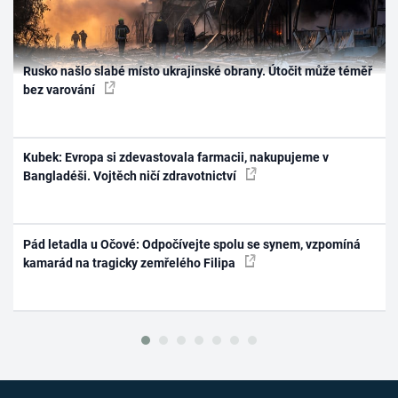
Rusko našlo slabé místo ukrajinské obrany. Útočit může téměř
bez varování
Kubek: Evropa si zdevastovala farmacii, nakupujeme v
Bangladéši. Vojtěch ničí zdravotnictví
Pád letadla u Očové: Odpočívejte spolu se synem, vzpomíná
kamarád na tragicky zemřelého Filipa