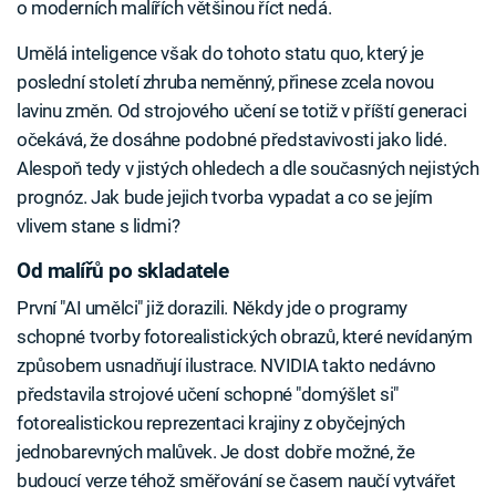
o moderních malířích většinou říct nedá.
Umělá inteligence však do tohoto statu quo, který je
poslední století zhruba neměnný, přinese zcela novou
lavinu změn. Od strojového učení se totiž v příští generaci
očekává, že dosáhne podobné představivosti jako lidé.
Alespoň tedy v jistých ohledech a dle současných nejistých
prognóz. Jak bude jejich tvorba vypadat a co se jejím
vlivem stane s lidmi?
Od malířů po skladatele
První "AI umělci" již dorazili. Někdy jde o programy
schopné tvorby fotorealistických obrazů, které nevídaným
způsobem usnadňují ilustrace. NVIDIA takto nedávno
představila strojové učení schopné "domýšlet si"
fotorealistickou reprezentaci krajiny z obyčejných
jednobarevných malůvek. Je dost dobře možné, že
budoucí verze téhož směřování se časem naučí vytvářet