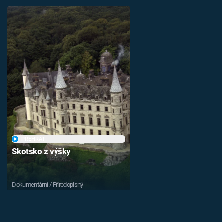
PŘEHRÁT
Skotsko z výšky
Dokumentární / Přírodopisný