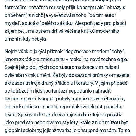
formátům, potažmo musely přijít konceptuální "obrazy s
příběhem", z nichž je vysvětlování toho, "co tím autor
myslel", součástí celého zážitku. Alespoň tedy pro platící
zájemce. Jimi ovšem drtivá většina kritiků moderního
umění nikdy nebyla.
Nejde však o jakýsi příznak "degenerace moderní doby",
jenom zkrátka o změnu trhu v reakci na nové technologie.
Stejně jako do jiných oborů, automatizace v minulosti
ovlivnila i vznik umění. Že byly dosavadní průniky omezené,
ale zase ilustruje druhý příklad u literatury. V jejím případě
se totiž zatím lidskou fantazii nepodařilo nahradit
technologiemi. Naopak přibyly baterie nových čtenářů a,
od éry knihtisku, i snadná reprodukovatelnost psaného
textu. Spisovatelé tak dnes mají zhruba stejnou prestiž
jako před sto nebo dvěma sty lety. Stále z nich můžou být
globální celebrity, jejichž tvorba je přístupná masám. To se