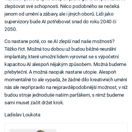
zlepšovat své schopnosti. Něco podobného se nečeká
jenom od umění a zábavy, ale i jiných oborů. Lidi jako
supervizory bude AI potřebovat snad do roku 2040 či
2050.
Co nastane poté, co se AI zlepší nad naše možnosti?
Těžko říct. Možná tou dobou už budou běžné neurální
implantáty, které umožní lidem vyrovnat se s výpočetní
kapacitou AI alespoň nějakým způsobem. Možná budeme
přebyteční. A možná naopak nastane utopie. Alespoň
momentálně to ale vypadá, že žádné dílo kreativních umění
nás ale nepřipravilo na nejpravděpodobnější možnost, v níž
budou stroje jednoduše naším parťákem, s nímž budeme
sami muset začít držet krok.
Ladislav Loukota