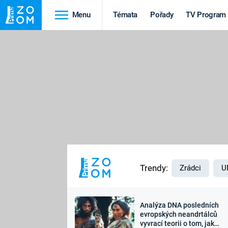
Menu
Témata
Pořady
TV Program
Cestování
Historie
HRADY A ZÁMKY
VIKINGOVÉ
HEDVÁBNÁ STEZKA
EPIDEMIE A
PANDEMIE
PŘÍRODA
STAROVĚKÝ EGYPT
Trendy:
Zrádci
U
Analýza DNA posledních
Druhá
Výročí
evropských neandrtálců
vyvrací teorii o tom, jak
světová válka