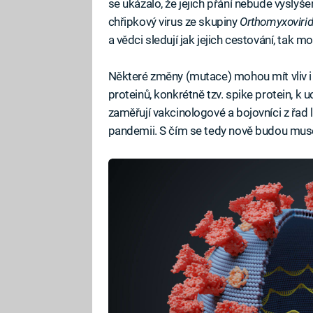
se ukázalo, že jejich přání nebude vyslyš
chřipkový virus ze skupiny
Orthomyxoviri
a vědci sledují jak jejich cestování, tak
Některé změny (mutace) mohou mít vliv i 
proteinů, konkrétně tzv. spike protein, k 
zaměřují vakcinologové a bojovníci z řad 
pandemii. S čím se tedy nově budou mus