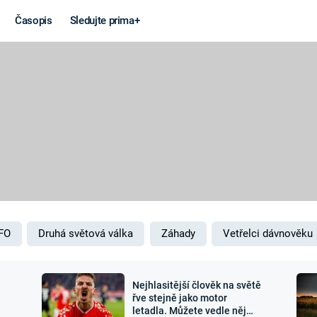
Časopis
Sledujte prima+
Věda a
Války
technika
STUDENÁ V
KORONAVIRUS
VÁLKA VE
VIETNAMU
VESMÍR
VÁLEČNÉ FI
MARS
SERIÁLY
FO
Druhá světová válka
Záhady
Vetřelci dávnověku
Nejhlasitější člověk na světě
Záhady a
Zajímav
řve stejně jako motor
letadla. Můžete vedle něj
konspirace