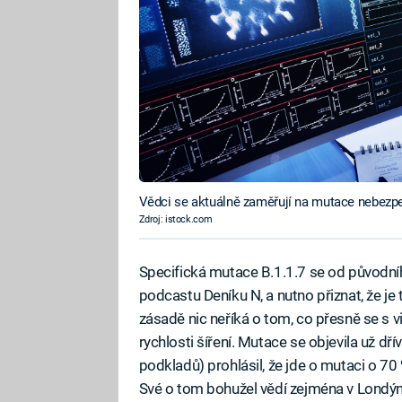
Vědci se aktuálně zaměřují na mutace nebezp
Zdroj: istock.com
Specifická mutace B.1.1.7 se od původníh
podcastu Deníku N, a nutno přiznat, že j
zásadě nic neříká o tom, co přesně se s v
rychlosti šíření. Mutace se objevila už d
podkladů) prohlásil, že jde o mutaci o 70 %
Své o tom bohužel vědí zejména v Londýně