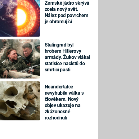
Zemské jádro skrývá
zcela nový svět.
Nález pod povrchem
je ohromující
Stalingrad byl
hrobem Hitlerovy
armády. Žukov vlákal
statisíce nacistů do
smrtící pasti
Neandertálce
nevyhubila válka s
člověkem. Nový
objev ukazuje na
zkázonosné
rozhodnutí