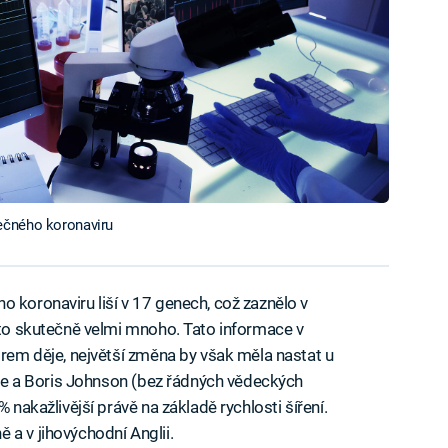
ečného koronaviru
o koronaviru liší v 17 genech, což zaznělo v
e to skutečně velmi mnoho. Tato informace v
irem děje, největší změna by však měla nastat u
říve a Boris Johnson (bez řádných vědeckých
 nakažlivější právě na základě rychlosti šíření.
 a v jihovýchodní Anglii.