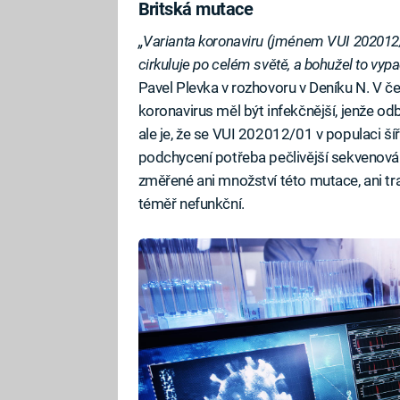
Britská mutace
„Varianta koronaviru (jménem VUI 202012/01
cirkuluje po celém světě, a bohužel to vypad
Pavel Plevka v rozhovoru v Deníku N. V če
koronavirus měl být infekčnější, jenže od
ale je, že se VUI 202012/01 v populaci šíří 
podchycení potřeba pečlivější sekvenová
změřené ani množství této mutace, ani tras
téměř nefunkční.