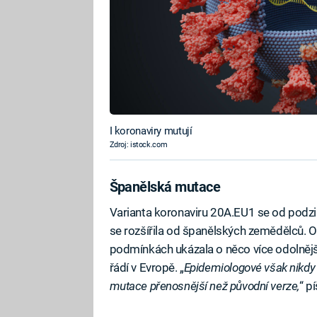
I koronaviry mutují
Zdroj: istock.com
Španělská mutace
Varianta koronaviru 20A.EU1 se od podzi
se rozšířila od španělských zemědělců. O
podmínkách ukázala o něco více odolnější 
řádí v Evropě. „
Epidemiologové však nikdy 
mutace přenosnější než původní verze,
“ p