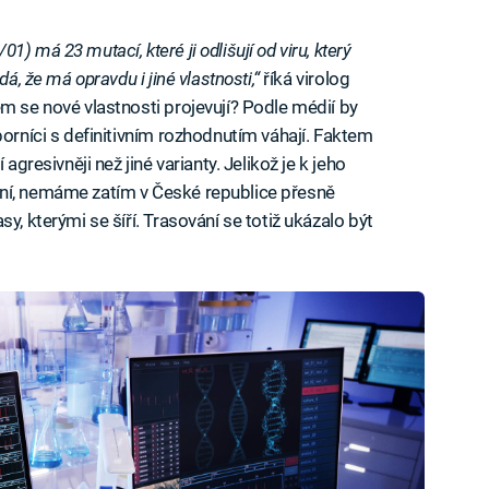
) má 23 mutací, které ji odlišují od viru, který
á, že má opravdu i jiné vlastnosti,“
říká virolog
m se nové vlastnosti projevují? Podle médií by
borníci s definitivním rozhodnutím váhají. Faktem
agresivněji než jiné varianty. Jelikož je k jeho
ní, nemáme zatím v České republice přesně
y, kterými se šíří. Trasování se totiž ukázalo být