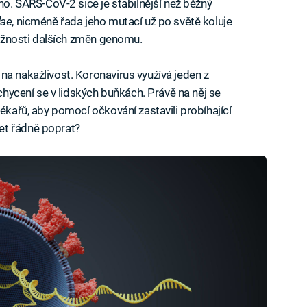
eno. SARS-CoV-2 sice je stabilnější než běžný
dae
, nicméně řada jeho mutací už po světě koluje
 možnosti dalších změn genomu.
na nakažlivost. Koronavirus využívá jeden z
uchycení se v lidských buňkách. Právě na něj se
lékařů, aby pomocí očkování zastavili probíhající
et řádně poprat?