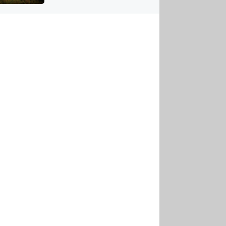
US
tornádem
RSUS
ZE A