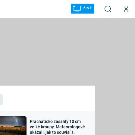
ŽIVĚ
Vyhledávání
Můj p
Prima+
ÁLKA
CNN Prima NEWS
Prima FRESH
Prima LIVING
LMY A
Prima Ženy
Prima LAJK
Prachaticko zasáhly 10 cm
osti
velké kroupy. Meteorologové
Sledujte nás
ukázali, jak to souvisí s