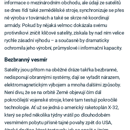
informace o mezinárodním obchodu, ale údaji ze satelitů
se dnes řídí také zemědělské stroje, synchronizuje se přes
ně výroba v továrnách a také se skrze ně koordinují
armády. Pokud by nějaká velmoc dokázala svému
protivníkovi zničit klíčové satelity, získala by nad ním velice
rychle zásadní výhodu – a současně by dramaticky
ochromila jeho výrobní, průmyslové i informační kapacity.
Bezbranný vesmír
Satelity jsou přitom na oběžné dráze takřka bezbranné,
nedisponují obrannými systémy, dají se vyřadit nárazem,
elektromagnetickým výbojem a mnoha dalšími způsoby.
Není divu, že se na orbitě Země objevují čím dál
pokročilejší vojenské stroje, které tam testují pokročilé
technologie. Ať už se jedná o americký raketoplán X-32,
který se před několika týdny vrátil po dlouhodobém
vesmírném pobytu přísně tajné povahy zpět do USA,
čínské družice, které testovaly, jak se spojit s jiným