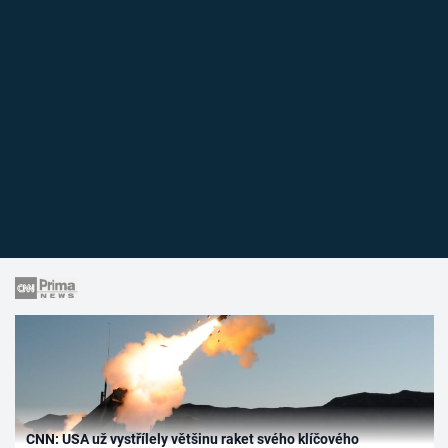
CNN: USA už vystřílely většinu raket svého klíčového