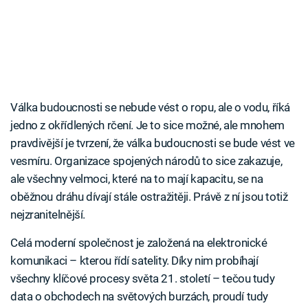
Válka budoucnosti se nebude vést o ropu, ale o vodu, říká
jedno z okřídlených rčení. Je to sice možné, ale mnohem
pravdivější je tvrzení, že válka budoucnosti se bude vést ve
vesmíru. Organizace spojených národů to sice zakazuje,
ale všechny velmoci, které na to mají kapacitu, se na
oběžnou dráhu dívají stále ostražitěji. Právě z ní jsou totiž
nejzranitelnější.
Celá moderní společnost je založená na elektronické
komunikaci – kterou řídí satelity. Díky nim probíhají
všechny klíčové procesy světa 21. století – tečou tudy
data o obchodech na světových burzách, proudí tudy