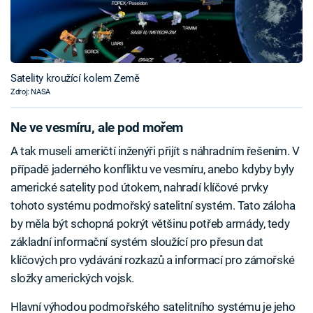
Satelity kroužící kolem Země
Zdroj: NASA
Ne ve vesmíru, ale pod mořem
A tak museli američtí inženýři přijít s náhradním řešením. V
případě jaderného konfliktu ve vesmíru, anebo kdyby byly
americké satelity pod útokem, nahradí klíčové prvky
tohoto systému podmořský satelitní systém. Tato záloha
by měla být schopná pokrýt většinu potřeb armády, tedy
základní informační systém sloužící pro přesun dat
klíčových pro vydávání rozkazů a informací pro zámořské
složky amerických vojsk.
Hlavní výhodou podmořského satelitního systému je jeho