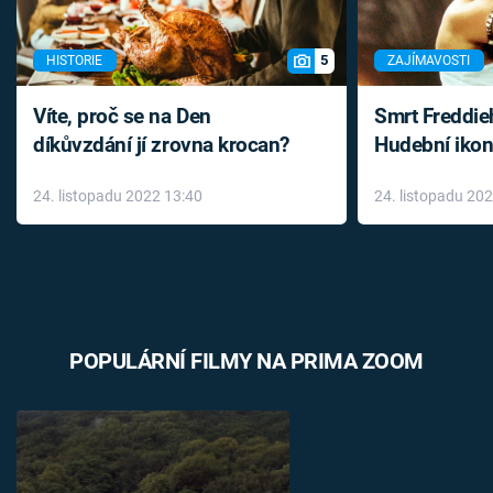
5
HISTORIE
ZAJÍMAVOSTI
Víte, proč se na Den
Smrt Freddie
díkůvzdání jí zrovna krocan?
Hudební ikon
až do konce 
24. listopadu 2022 13:40
24. listopadu 20
léky
POPULÁRNÍ FILMY NA PRIMA ZOOM