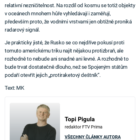
relativní nezničitelnost. Na rozdíl od kosmu se totiž objekty
v oceánech mnohem hůře vyhledávají i zaměřují,
především proto, že vodními vrstvami jen obtížně proniká
radarový signál.
Je prakticky jisté, že Rusko se co nejdříve pokusí proti
tomuto americkému triku najít nějakou protizbraň, ale
rozhodně to nebude ani snadné ani levné. A rozhodně to
bude trvat dostatečně dlouho, než se Spojeným státům
podaří otevřít jejich „protiraketový deštník“.
Text: MK
Topi Pigula
redaktor FTV Prima
VŠECHNY ČLÁNKY AUTORA