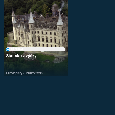
PŘEHRÁT
Skotsko z výšky
Přírodopisný / Dokumentární