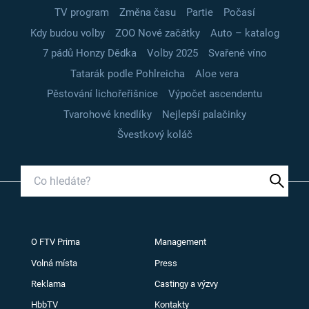
TV program
Změna času
Partie
Počasí
Kdy budou volby
ZOO Nové začátky
Auto – katalog
7 pádů Honzy Dědka
Volby 2025
Svařené víno
Tatarák podle Pohlreicha
Aloe vera
Pěstování lichořeřišnice
Výpočet ascendentu
Tvarohové knedlíky
Nejlepší palačinky
Švestkový koláč
O FTV Prima
Management
Volná místa
Press
Reklama
Castingy a výzvy
HbbTV
Kontakty