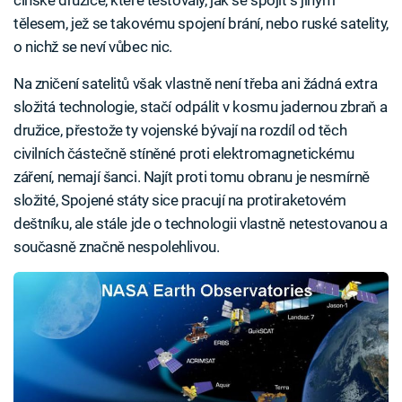
tělesem, jež se takovému spojení brání, nebo ruské satelity,
o nichž se neví vůbec nic.
Na zničení satelitů však vlastně není třeba ani žádná extra
složitá technologie, stačí odpálit v kosmu jadernou zbraň a
družice, přestože ty vojenské bývají na rozdíl od těch
civilních částečně stíněné proti elektromagnetickému
záření, nemají šanci. Najít proti tomu obranu je nesmírně
složité, Spojené státy sice pracují na protiraketovém
deštníku, ale stále jde o technologii vlastně netestovanou a
současně značně nespolehlivou.