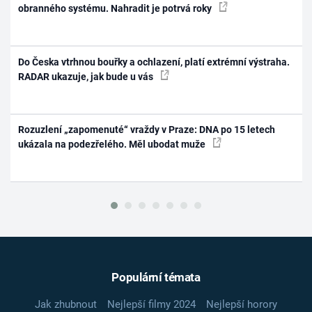
obranného systému. Nahradit je potrvá roky
Do Česka vtrhnou bouřky a ochlazení, platí extrémní výstraha.
RADAR ukazuje, jak bude u vás
Rozuzlení „zapomenuté“ vraždy v Praze: DNA po 15 letech
ukázala na podezřelého. Měl ubodat muže
Populární témata
Jak zhubnout
Nejlepší filmy 2024
Nejlepší horory