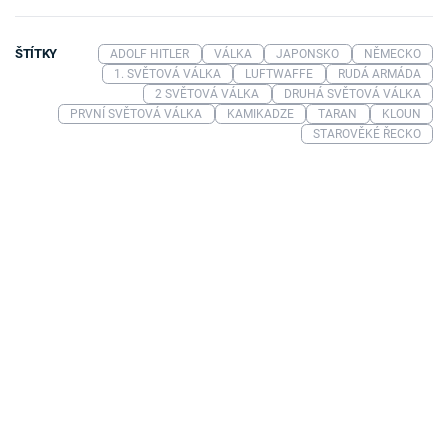
ŠTÍTKY
ADOLF HITLER
VÁLKA
JAPONSKO
NĚMECKO
1. SVĚTOVÁ VÁLKA
LUFTWAFFE
RUDÁ ARMÁDA
2 SVĚTOVÁ VÁLKA
DRUHÁ SVĚTOVÁ VÁLKA
PRVNÍ SVĚTOVÁ VÁLKA
KAMIKADZE
TARAN
KLOUN
STAROVĚKÉ ŘECKO