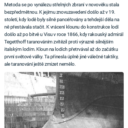
Metoda se po vynálezu střelných zbraní v novověku stala
bezpředmětnou. K jejímu znovuzavedení došlo až v 19.
století, kdy lodě byly silně pancéřovány a tehdejší děla na
ně přestávala stačit. K vrácení klounu do konstrukce lodí
došlo až po bitvě u Visu v roce 1866, kdy rakouský admirál
Tegetthoff taranováním zvítězil proti výrazně silnějším
italským lodím. Kloun na lodích přetrvával až do začátku
první světové války. Ta přinesla úplně jiné válečné taktiky,
ale taranování ještě zmizet nemělo.