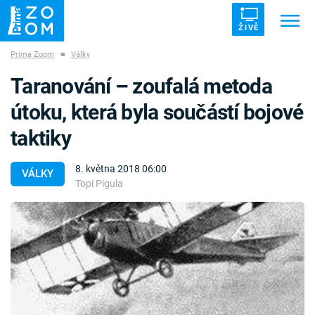
ŽIVĚ
Prima Zoom
■
Války
Trendy:
ZRÁDCI
UFO
DRUHÁ SVĚTOVÁ VÁLKA
Taranování – zoufalá metoda
ZÁHADY
VETŘELCI DÁVNOVĚKU
útoku, která byla součástí bojové
taktiky
8. května 2018 06:00
VÁLKY
Topi Pigula
Témata
Témata
Pořady
TV Program