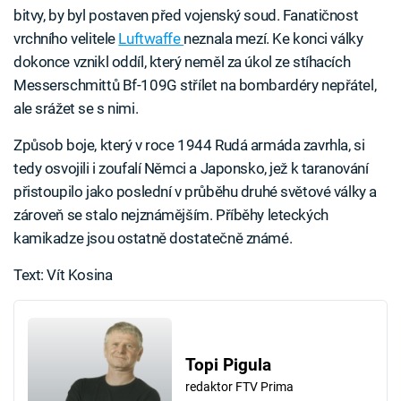
bitvy, by byl postaven před vojenský soud. Fanatičnost
vrchního velitele
Luftwaffe
neznala mezí. Ke konci války
dokonce vznikl oddíl, který neměl za úkol ze stíhacích
Messerschmittů Bf-109G střílet na bombardéry nepřátel,
ale srážet se s nimi.
Způsob boje, který v roce 1944 Rudá armáda zavrhla, si
tedy osvojili i zoufalí Němci a Japonsko, jež k taranování
přistoupilo jako poslední v průběhu druhé světové války a
zároveň se stalo nejznámějším. Příběhy leteckých
kamikadze jsou ostatně dostatečně známé.
Text: Vít Kosina
Topi Pigula
redaktor FTV Prima