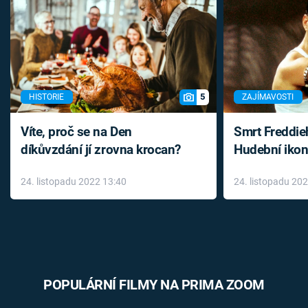
5
HISTORIE
ZAJÍMAVOSTI
Víte, proč se na Den
Smrt Freddie
díkůvzdání jí zrovna krocan?
Hudební ikon
až do konce 
24. listopadu 2022 13:40
24. listopadu 20
léky
POPULÁRNÍ FILMY NA PRIMA ZOOM