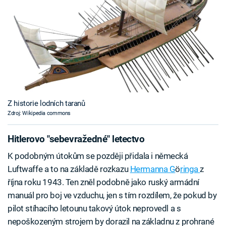
Z historie lodních taranů
Zdroj: Wikipedia commons
Hitlerovo "sebevražedné" letectvo
K podobným útokům se později přidala i německá
Luftwaffe a to na základě rozkazu
Hermanna G
ö
ringa
z
října roku 1943. Ten zněl podobně jako ruský armádní
manuál pro boj ve vzduchu, jen s tím rozdílem, že pokud by
pilot stíhacího letounu takový útok neprovedl a s
nepoškozeným strojem by dorazil na základnu z prohrané