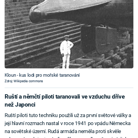
Kloun - kus lodi pro mořské taranování
Zdroj: Wikipedia commons
Ruští a němčtí piloti taranovali ve vzduchu dříve
než Japonci
Ruští piloti tuto techniku použili už za první světové války a
její hlavní rozmach nastal v roce 1941 po vpádu Německa
na sovětské území. Rudá armáda neměla proti skvěle