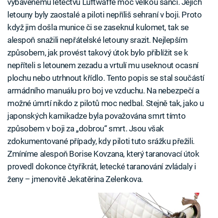
vybavenému letectvu Luftwaffe moc velkou šanci. Jejich
letouny byly zaostalé a piloti nepříliš sehraní v boji. Proto
když jim došla munice či se zaseknul kulomet, tak se
alespoň snažili nepřátelské letouny srazit. Nejlepším
způsobem, jak provést takový útok bylo přiblížit se k
nepříteli s letounem zezadu a vrtulí mu useknout ocasní
plochu nebo utrhnout křídlo. Tento popis se stal součástí
armádního manuálu pro boj ve vzduchu. Na nebezpečí a
možné úmrtí nikdo z pilotů moc nedbal. Stejně tak, jako u
japonských kamikadze byla považována smrt tímto
způsobem v boji za „dobrou“ smrt. Jsou však
zdokumentované případy, kdy piloti tuto srážku přežili.
Zmíníme alespoň Borise Kovzana, který taranovací útok
provedl dokonce čtyřikrát, letecké taranování zvládaly i
ženy – jmenovitě Jekatěrina Zelenkova.