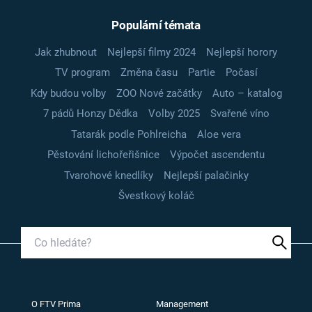
Populární témata
Jak zhubnout
Nejlepší filmy 2024
Nejlepší horory
TV program
Změna času
Partie
Počasí
Kdy budou volby
ZOO Nové začátky
Auto – katalog
7 pádů Honzy Dědka
Volby 2025
Svařené víno
Tatarák podle Pohlreicha
Aloe vera
Pěstování lichořeřišnice
Výpočet ascendentu
Tvarohové knedlíky
Nejlepší palačinky
Švestkový koláč
O FTV Prima
Management