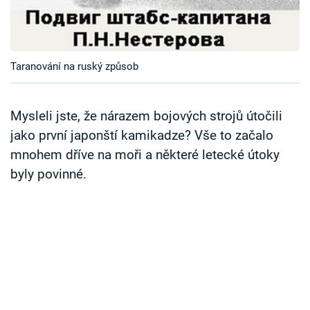
Časopis
Sledujte prima+
Taranování na ruský způsob
Přihlášení
Mysleli jste, že nárazem bojových strojů útočili
jako první japonští kamikadze? Vše to začalo
Sledujte nás
mnohem dříve na moři a některé letecké útoky
byly povinné.