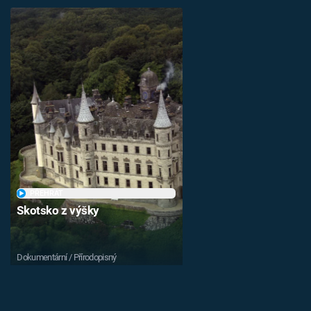
PŘEHRÁT
Skotsko z výšky
Dokumentární / Přírodopisný