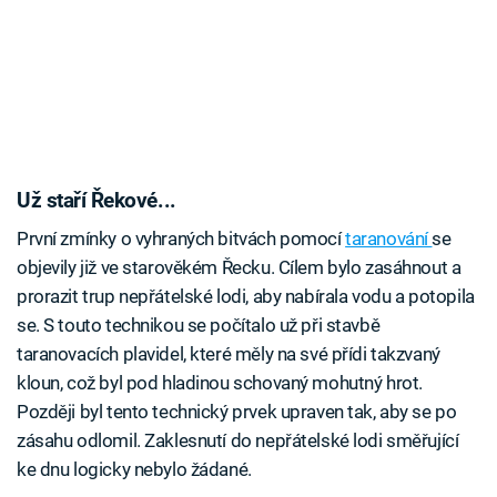
Už staří Řekové...
První zmínky o vyhraných bitvách pomocí
taranování
se
objevily již ve starověkém Řecku. Cílem bylo zasáhnout a
prorazit trup nepřátelské lodi, aby nabírala vodu a potopila
se. S touto technikou se počítalo už při stavbě
taranovacích plavidel, které měly na své přídi takzvaný
kloun, což byl pod hladinou schovaný mohutný hrot.
Později byl tento technický prvek upraven tak, aby se po
zásahu odlomil. Zaklesnutí do nepřátelské lodi směřující
ke dnu logicky nebylo žádané.