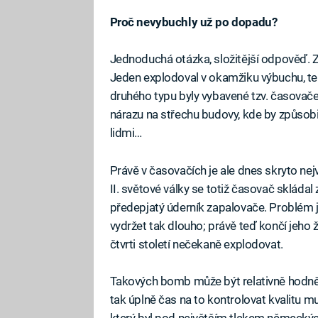
Proč nevybuchly už po dopadu?
Jednoduchá otázka, složitější odpověď. Z
Jeden explodoval v okamžiku výbuchu, t
druhého typu byly vybavené tzv. časovače
nárazu na střechu budovy, kde by způsobila
lidmi…
Právě v časovačích je ale dnes skryto ne
II. světové války se totiž časovač skládal
předepjatý úderník zapalovače. Problém je
vydržet tak dlouho; právě teď končí jeho
čtvrti století nečekaně explodovat.
Takových bomb může být relativně hodně
tak úplně čas na to kontrolovat kvalitu m
který byl pod největším tlakem německých 