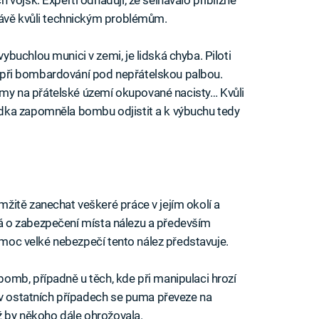
rávě kvůli technickým problémům.
buchlou munici v zemi, je lidská chyba. Piloti
ly při bombardování pod nepřátelskou palbou.
pumy na přátelské území okupované nacisty… Kvůli
dka zapomněla bombu odjistit a k výbuchu tedy
žitě zanechat veškeré práce v jejím okolí a
tará o zabezpečení místa nálezu a především
k moc velké nebezpečí tento nález představuje.
omb, případně u těch, kde při manipulaci hrozí
 v ostatních případech se puma převeze na
ž by někoho dále ohrožovala.