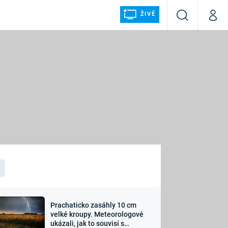
ŽIVĚ
Vyhledávání
Můj p
Prima+
ÁLKA
CNN Prima NEWS
Prima FRESH
Prima LIVING
LMY A
Prima Ženy
Prima LAJK
Prachaticko zasáhly 10 cm
osti
velké kroupy. Meteorologové
Sledujte nás
ukázali, jak to souvisí s