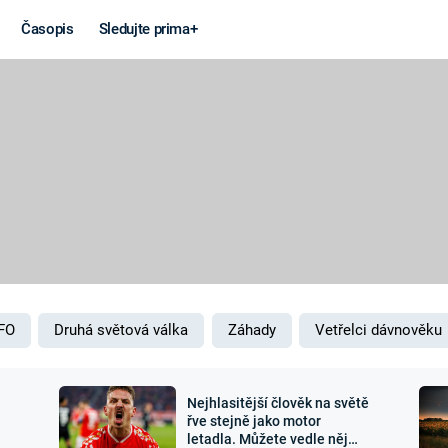
Časopis
Sledujte prima+
Věda a
Války
technika
STUDENÁ V
KORONAVIRUS
VÁLKA VE
VIETNAMU
VESMÍR
VÁLEČNÉ FI
MARS
SERIÁLY
FO
Druhá světová válka
Záhady
Vetřelci dávnověku
Nejhlasitější člověk na světě
Záhady a
Zajímav
řve stejně jako motor
letadla. Můžete vedle něj
konspirace