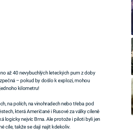
eno až 40 nevybuchlých leteckých pum z doby
bezpečná – pokud by došlo k explozi, mohou
 jednoho kilometru!
h, na polích, na vinohradech nebo třeba pod
ěstech, která Američané i Rusové za války cíleně
logicky nejvíc Brna. Ale protože i piloti byli jen
íle, takže se dají najít kdekoliv.