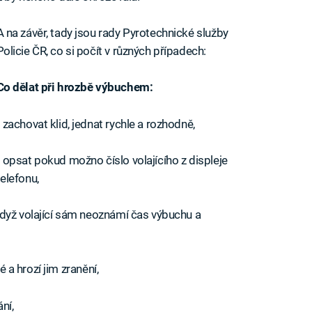
A na závěr, tady jsou rady Pyrotechnické služby
Policie ČR, co si počít v různých případech:
Co dělat při hrozbě výbuchem:
• zachovat klid, jednat rychle a rozhodně,
• opsat pokud možno číslo volajícího z displeje
telefonu,
když volající sám neoznámí čas výbuchu a
é a hrozí jim zranění,
ní,