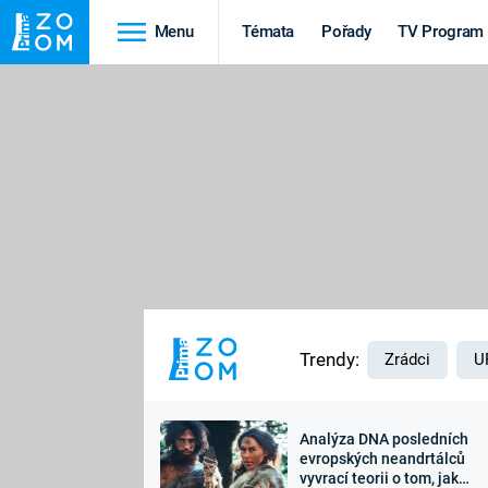
Menu
Témata
Pořady
TV Program
Cestování
Historie
HRADY A ZÁMKY
VIKINGOVÉ
HEDVÁBNÁ STEZKA
EPIDEMIE A
PANDEMIE
PŘÍRODA
STAROVĚKÝ EGYPT
Trendy:
Zrádci
U
Analýza DNA posledních
Druhá
Výročí
evropských neandrtálců
vyvrací teorii o tom, jak
světová válka