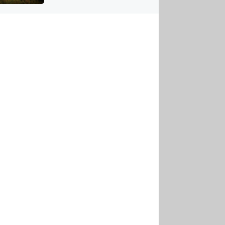
US
tornádem
RSUS
ZE A