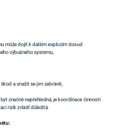
uchu může dojít k dalším explozím dosud
žného výbušného systému,
kod a snažit se jim zabránit,
být značně nepřehledná, je koordinace činností
i rizik zvlášť důležitá.
mětu: