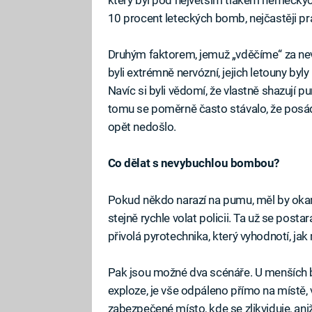
10 procent leteckých bomb, nejčastěji p
Druhým faktorem, jemuž „vděčíme“ za nevy
byli extrémně nervózní, jejich letouny by
Navíc si byli vědomí, že vlastně shazují 
tomu se poměrně často stávalo, že posá
opět nedošlo.
Co dělat s nevybuchlou bombou?
Pokud někdo narazí na pumu, měl by okam
stejně rychle volat policii. Ta už se pos
přivolá pyrotechnika, který vyhodnotí, ja
Pak jsou možné dva scénáře. U menších b
exploze, je vše odpáleno přímo na místě,
zabezpečené místo, kde se zlikviduje, ani