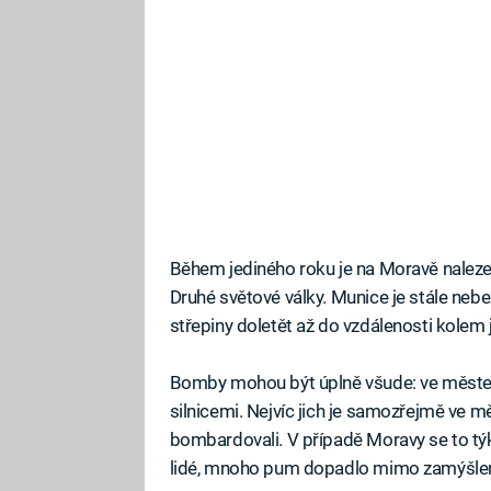
Během jediného roku je na Moravě nalez
Druhé světové války. Munice je stále ne
střepiny doletět až do vzdálenosti kolem
Bomby mohou být úplně všude: ve městec
silnicemi. Nejvíc jich je samozřejmě ve m
bombardovali. V případě Moravy se to týká 
lidé, mnoho pum dopadlo mimo zamýšlené c