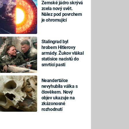
Zemské jádro skrývá
zcela nový svět.
Nález pod povrchem
je ohromující
Stalingrad byl
hrobem Hitlerovy
armády. Žukov vlákal
statisíce nacistů do
smrtící pasti
Neandertálce
nevyhubila válka s
člověkem. Nový
objev ukazuje na
zkázonosné
rozhodnutí