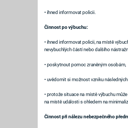
• ihned informovat policii.
Činnost po výbuchu:
• ihned informovat policii, na místě výb
nevybuchlých částí nebo dalšího nástra
• poskytnout pomoc zraněným osobám,
• uvědomit si možnost vzniku následných š
• protože situace na místě výbuchu může 
na místě události s ohledem na minimalizac
Činnost při nálezu nebezpečného před