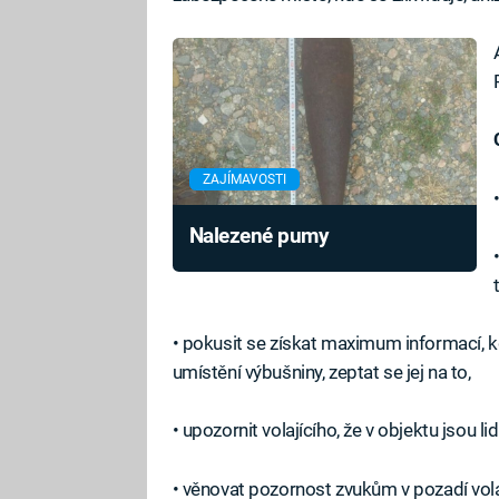
ZAJÍMAVOSTI
Nalezené pumy
• pokusit se získat maximum informací, 
umístění výbušniny, zeptat se jej na to,
• upozornit volajícího, že v objektu jsou lid
• věnovat pozornost zvukům v pozadí volá