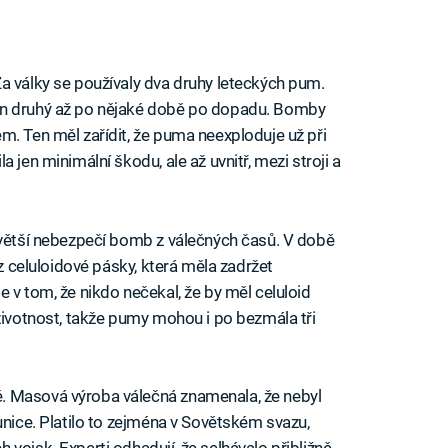
a války se používaly dva druhy leteckých pum.
en druhý až po nějaké době po dopadu. Bomby
m. Ten měl zařídit, že puma neexploduje už při
 jen minimální škodu, ale až uvnitř, mezi stroji a
jvětší nebezpečí bomb z válečných časů. V době
 z celuloidové pásky, která měla zadržet
 v tom, že nikdo nečekal, že by měl celuloid
 životnost, takže pumy mohou i po bezmála tři
. Masová výroba válečná znamenala, že nebyl
unice. Platilo to zejména v Sovětském svazu,
vojsk. Experti odhadují, že selhávalo přibližně