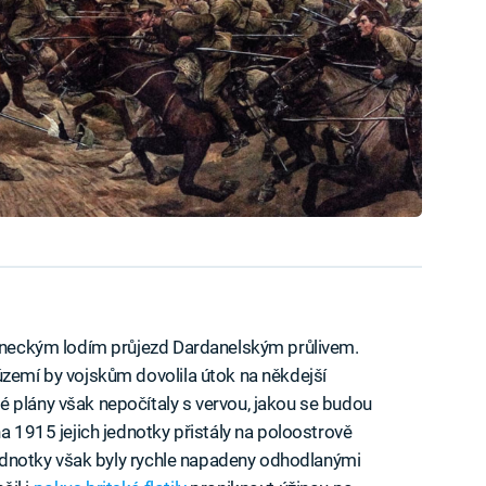
ojeneckým lodím průjezd Dardanelským průlivem.
území by vojskům dovolila útok na někdejší
 plány však nepočítaly s vervou, jakou se budou
na 1915 jejich jednotky přistály na poloostrově
 jednotky však byly rychle napadeny odhodlanými