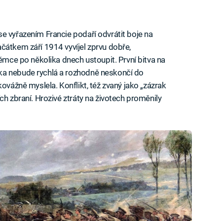
e vyřazením Francie podaří odvrátit boje na
čátkem září 1914 vyvíjel zprvu dobře,
Němce po několika dnech ustoupit. První bitva na
ka nebude rychlá a rozhodně neskončí do
kovážně myslela. Konflikt, též zvaný jako „zázrak
ch zbraní. Hrozivé ztráty na životech proměnily