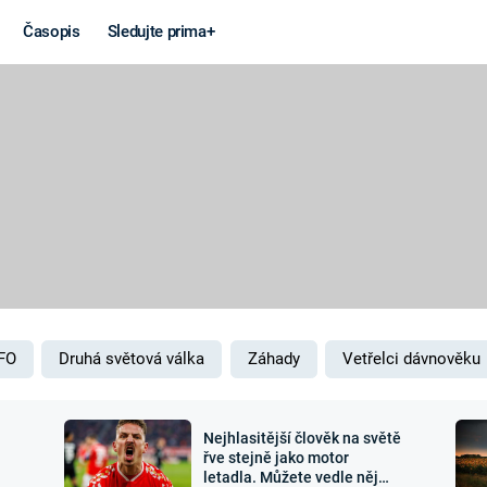
Časopis
Sledujte prima+
Věda a
Války
technika
STUDENÁ V
KORONAVIRUS
VÁLKA VE
VIETNAMU
VESMÍR
VÁLEČNÉ FI
MARS
SERIÁLY
FO
Druhá světová válka
Záhady
Vetřelci dávnověku
Nejhlasitější člověk na světě
Záhady a
Zajímav
řve stejně jako motor
letadla. Můžete vedle něj
konspirace