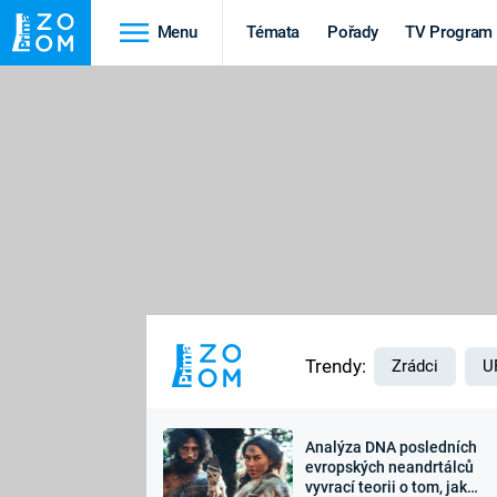
Menu
Témata
Pořady
TV Program
Cestování
Historie
HRADY A ZÁMKY
VIKINGOVÉ
HEDVÁBNÁ STEZKA
EPIDEMIE A
PANDEMIE
PŘÍRODA
STAROVĚKÝ EGYPT
Trendy:
Zrádci
U
Analýza DNA posledních
Druhá
Výročí
evropských neandrtálců
vyvrací teorii o tom, jak
světová válka