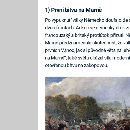
1) První bitva na Marně
Po vypuknutí války Německo doufalo, že s
dvou frontách. Ačkoli se německý útok za
francouzský a britský protiútok přinutil 
Marně předznamenala skutečnost, že vál
prvních Vánoc, jak si původně většina leh
na Marně“, také světu ukázal sílu moderní
otevřenou bitvu na zákopovou.