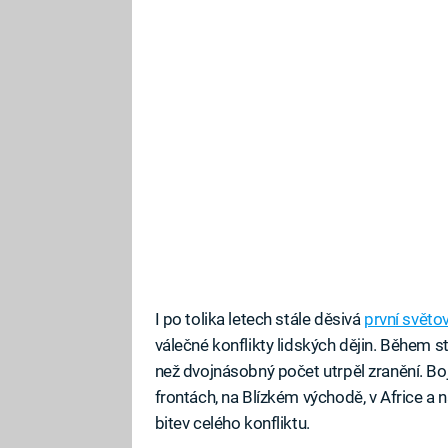
I po tolika letech stále děsivá
první světo
válečné konflikty lidských dějin. Během st
než dvojnásobný počet utrpěl zranění. Bo
frontách, na Blízkém východě, v Africe a
bitev celého konfliktu.