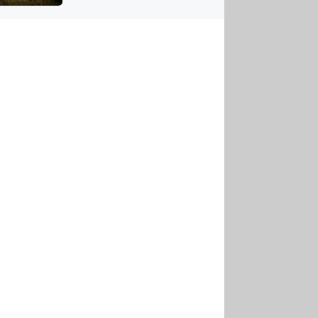
US
tornádem
RSUS
ZE A