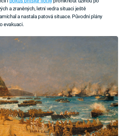
čil i
pokus britské flotily
proniknout úžinou po
ch a zraněných, letní vedra situaci ještě
amíchal a nastala patová situace. Původní plány
 o evakuaci.