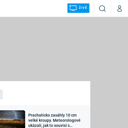
ŽIVĚ
Vyhledávání
Můj p
Prima+
ÁLKA
CNN Prima NEWS
Prima FRESH
Prima LIVING
LMY A
Prima Ženy
Prima LAJK
Prachaticko zasáhly 10 cm
osti
velké kroupy. Meteorologové
Sledujte nás
ukázali, jak to souvisí s