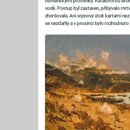
osmanskými protivníky. Katastrofou skon
vodě. Postup byl zastaven, přibývalo mrtvý
zhoršovala. Ani srpnový útok kartami nez
se nezdařily a v prosinci bylo rozhodnuto