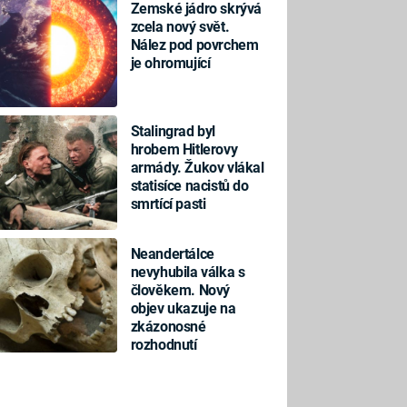
Zemské jádro skrývá
zcela nový svět.
Nález pod povrchem
je ohromující
Stalingrad byl
hrobem Hitlerovy
armády. Žukov vlákal
statisíce nacistů do
smrtící pasti
Neandertálce
nevyhubila válka s
člověkem. Nový
objev ukazuje na
zkázonosné
rozhodnutí