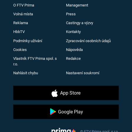
O FTV Prima
Management
Volná místa
Press
Reklama
Castingy a výzvy
HbbTV
Kontakty
Podmínky užívání
Zpracování osobních údajů
Cookies
Nápověda
Vlastník FTV Prima spol. s
Redakce
r.o.
Nahlásit chybu
Nastavení soukromí
App Store
Google Play
© FTV Prima spol. s r.o.