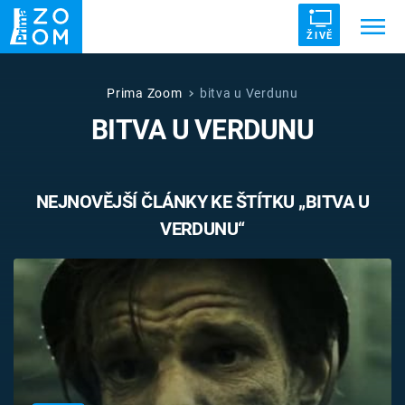
ŽIVĚ
Trendy:
ZRÁDCI
UFO
DRUHÁ SVĚTOVÁ VÁLKA
Prima Zoom
bitva u Verdunu
BITVA U VERDUNU
ZÁHADY
VETŘELCI DÁVNOVĚKU
NEJNOVĚJŠÍ ČLÁNKY KE ŠTÍTKU „BITVA U
VERDUNU“
Témata
Témata
Pořady
TV Program