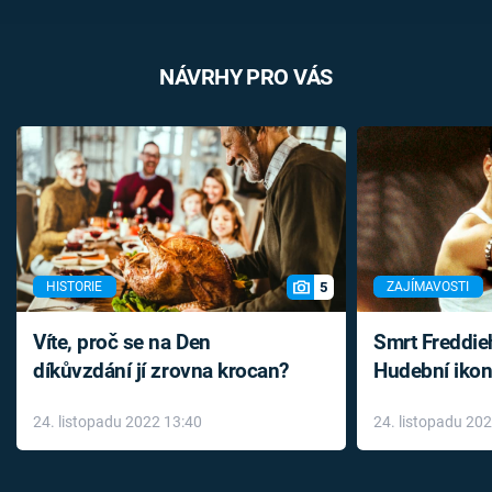
NÁVRHY PRO VÁS
5
HISTORIE
ZAJÍMAVOSTI
Víte, proč se na Den
Smrt Freddie
díkůvzdání jí zrovna krocan?
Hudební ikon
až do konce 
24. listopadu 2022 13:40
24. listopadu 20
léky