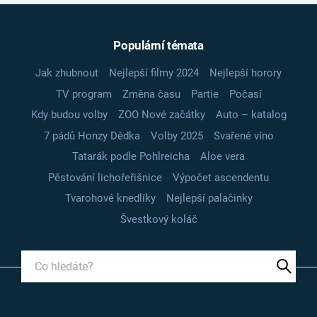
Populární témata
Jak zhubnout
Nejlepší filmy 2024
Nejlepší horory
TV program
Změna času
Partie
Počasí
Kdy budou volby
ZOO Nové začátky
Auto – katalog
7 pádů Honzy Dědka
Volby 2025
Svařené víno
Tatarák podle Pohlreicha
Aloe vera
Pěstování lichořeřišnice
Výpočet ascendentu
Tvarohové knedlíky
Nejlepší palačinky
Švestkový koláč