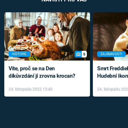
5
HISTORIE
ZAJÍMAVOSTI
Víte, proč se na Den
Smrt Freddie
díkůvzdání jí zrovna krocan?
Hudební ikon
až do konce 
24. listopadu 2022 13:40
24. listopadu 20
léky