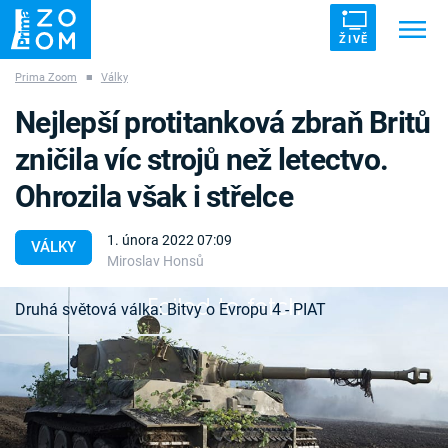
ŽIVĚ
Prima Zoom
■
Války
Trendy:
ZRÁDCI
UFO
DRUHÁ SVĚTOVÁ VÁLKA
Nejlepší protitanková zbraň Britů
ZÁHADY
VETŘELCI DÁVNOVĚKU
zničila víc strojů než letectvo.
Ohrozila však i střelce
1. února 2022 07:09
VÁLKY
Miroslav Honsů
Témata
Failed to fetch
Druhá světová válka: Bitvy o Evropu 4 - PIAT
Témata
Pořady
V pozdějších fázích druhé světové války všechny
armády postupně zjistily, že největším nepřítelem
TV Program
tanku je pěšák ozbrojený ruční protitankovou