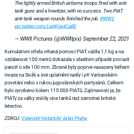
The lightly armed British airborne troops fired with anti-
tank guns and a howitzer, with no success. Two PIAT
anti-tank weapon rounds finished the job.
#WW2
pic.twitter.com/LwWUwtCaBE
— WWII Pictures (@WWIIpix)
September 22, 2021
Kumulativní střela vrhaná pomocí PIAT vážila 1,1 kg a na
vzdálenost 100 metrů dokázala v ideálním případě prorazit
pancíř o síle 100 mm. Zbraně byly poprvé nasazeny během
invaze na Sicílii a své uplatnění našly i při Varšavském
povstání nebo v rukou jugoslávských partyzánů. Celkem
bylo vyrobeno kolem 115 000 PIATů. Zajímavostí je, že
PIATy za války zničily více tanků než samotné britské
letectvo.
ZDROJ:
Vojenský historický ústav Praha