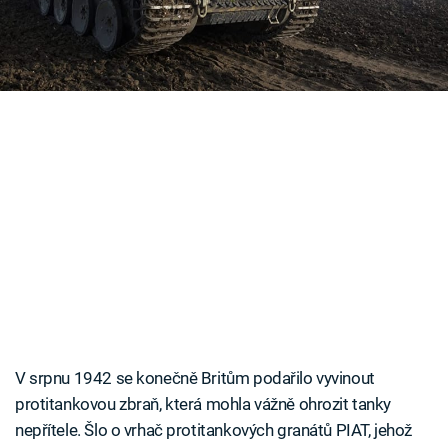
zbraní.
Časopis
Sledujte prima+
Přihlášení
Sledujte nás
V srpnu 1942 se konečně Britům podařilo vyvinout
protitankovou zbraň, která mohla vážně ohrozit tanky
nepřítele. Šlo o vrhač protitankových granátů PIAT, jehož