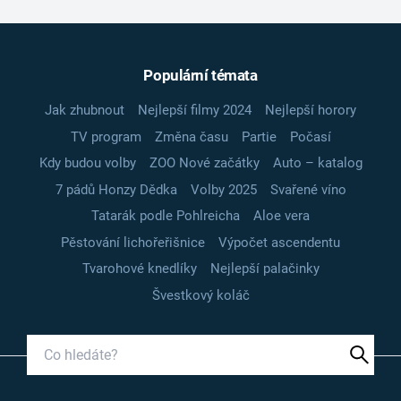
Populární témata
Jak zhubnout
Nejlepší filmy 2024
Nejlepší horory
TV program
Změna času
Partie
Počasí
Kdy budou volby
ZOO Nové začátky
Auto – katalog
7 pádů Honzy Dědka
Volby 2025
Svařené víno
Tatarák podle Pohlreicha
Aloe vera
Pěstování lichořeřišnice
Výpočet ascendentu
Tvarohové knedlíky
Nejlepší palačinky
Švestkový koláč