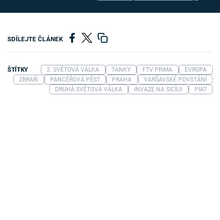
SDÍLEJTE ČLÁNEK
ŠTÍTKY
2. SVĚTOVÁ VÁLKA
TANKY
FTV PRIMA
EVROPA
ZBRAŇ
PANCÉŘOVÁ PĚST
PRAHA
VARŠAVSKÉ POVSTÁNÍ
DRUHÁ SVĚTOVÁ VÁLKA
INVAZE NA SICÍLII
PIAT