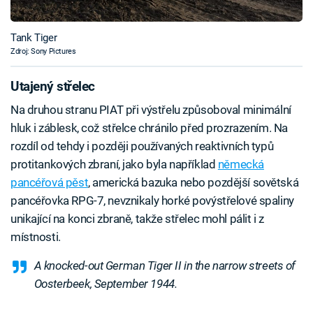
Tank Tiger
Zdroj: Sony Pictures
Utajený střelec
Na druhou stranu PIAT při výstřelu způsoboval minimální
hluk i záblesk, což střelce chránilo před prozrazením. Na
rozdíl od tehdy i později používaných reaktivních typů
protitankových zbraní, jako byla například
německá
pancéřová pěst
, americká bazuka nebo pozdější sovětská
pancéřovka RPG-7, nevznikaly horké povýstřelové spaliny
unikající na konci zbraně, takže střelec mohl pálit i z
místnosti.
A knocked-out German Tiger II in the narrow streets of
Oosterbeek, September 1944.