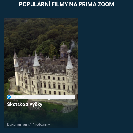
POPULÁRNÍ FILMY NA PRIMA ZOOM
PŘEHRÁT
Skotsko z výšky
Dokumentární / Přírodopisný