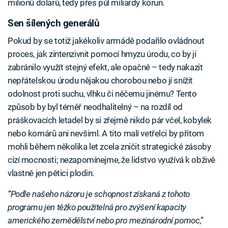
milionů dolarů, tedy přes půl miliardy korun.
Sen šílených generálů
Pokud by se totiž jakékoliv armádě podařilo ovládnout
proces, jak zintenzivnit pomocí hmyzu úrodu, co by jí
zabránilo využít stejný efekt, ale opačně – tedy nakazit
nepřátelskou úrodu nějakou chorobou nebo jí snížit
odolnost proti suchu, vlhku či něčemu jinému? Tento
způsob by byl téměř neodhalitelný – na rozdíl od
práškovacích letadel by si zřejmě nikdo pár včel, kobylek
nebo komárů ani nevšiml. A tito malí vetřelci by přitom
mohli během několika let zcela zničit strategické zásoby
cizí mocnosti; nezapomínejme, že lidstvo využívá k obživě
vlastně jen pětici plodin.
“Podle našeho názoru je schopnost získaná z tohoto
programu jen těžko použitelná pro zvýšení kapacity
amerického zemědělství nebo pro mezinárodní pomoc
,”