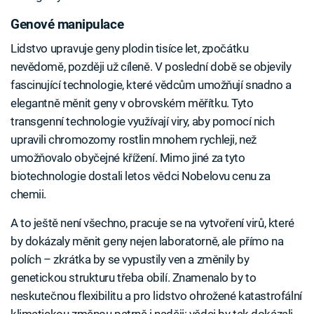
Genové manipulace
Lidstvo upravuje geny plodin tisíce let, zpočátku
nevědomě, později už cíleně. V poslední době se objevily
fascinující technologie, které vědcům umožňují snadno a
elegantně měnit geny v obrovském měřítku. Tyto
transgenní technologie využívají viry, aby pomocí nich
upravili chromozomy rostlin mnohem rychleji, než
umožňovalo obyčejné křížení. Mimo jiné za tyto
biotechnologie dostali letos vědci Nobelovu cenu za
chemii.
A to ještě není všechno, pracuje se na vytvoření virů, které
by dokázaly měnit geny nejen laboratorně, ale přímo na
polích – zkrátka by se vypustily ven a změnily by
genetickou strukturu třeba obilí. Znamenalo by to
neskutečnou flexibilitu a pro lidstvo ohrožené katastrofální
klimatickou změnou patrně i naději: vědci by tak dokázali