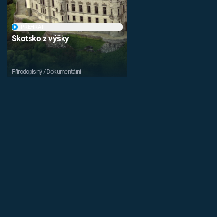
PŘEHRÁT
Skotsko z výšky
Přírodopisný / Dokumentární