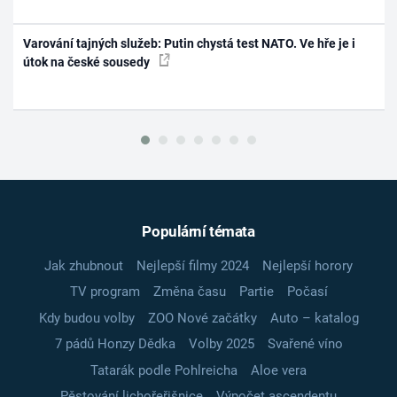
Varování tajných služeb: Putin chystá test NATO. Ve hře je i
útok na české sousedy
Populární témata
Jak zhubnout
Nejlepší filmy 2024
Nejlepší horory
TV program
Změna času
Partie
Počasí
Kdy budou volby
ZOO Nové začátky
Auto – katalog
7 pádů Honzy Dědka
Volby 2025
Svařené víno
Tatarák podle Pohlreicha
Aloe vera
Pěstování lichořeřišnice
Výpočet ascendentu