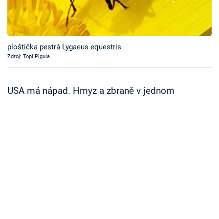
Časopis
Sledujte prima+
ploštička pestrá Lygaeus equestris
Zdroj: Topi Pigula
Přihlášení
USA má nápad. Hmyz a zbraně v jednom
Sledujte nás