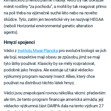
měnit rostliny “za pochodu”, a mohli by tak reagovat přímo
na poli třeba na výjimečně suché léto nebo na nového
škůdce. Tyto, zatím jen teoretické viry se nazývají HEGAA
(neboli Horizontal environmental genetic alteration
agents).
Hmyzí spojenci
Vědci z
Institutu Maxe Plancka
pro evoluční biologii se jich
ale bojí, respektive mají obavu ze způsobu, jímž se mají
tyto látky používat. Klasicky by se měly rozprašovat,
podobně jako hnojiva. Ale existuje už také vědecko-
výzkumný program nazvaný Insect Allies, který chce
používat na distribuci těchto látek hmyz.
Vědci jsou znepokojení rovnou několika věcmi: především
ale tím, že tento program financuje americká armáda; její
vědecko-výzkumná část DARPA dala na tento výzkum 27