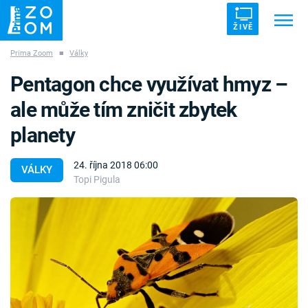
ŽIVĚ
Prima Zoom
■
Války
Trendy:
ZRÁDCI
UFO
DRUHÁ SVĚTOVÁ VÁLKA
Pentagon chce využívat hmyz –
ZÁHADY
VETŘELCI DÁVNOVĚKU
ale může tím zničit zbytek
planety
24. října 2018 06:00
VÁLKY
Topi Pigula
Témata
Témata
Pořady
TV Program