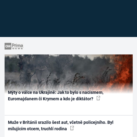
Mýty o válce na Ukrajině: Jak to bylo s nacismem,
Euromajdanem či Krymem a kdo je diktátor?
Muže v Británii srazilo šest aut, včetně policejního. Byl
milujícím otcem, truchlí rodina