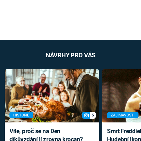
NÁVRHY PRO VÁS
5
HISTORIE
ZAJÍMAVOSTI
Víte, proč se na Den
Smrt Freddie
díkůvzdání jí zrovna krocan?
Hudební ikon