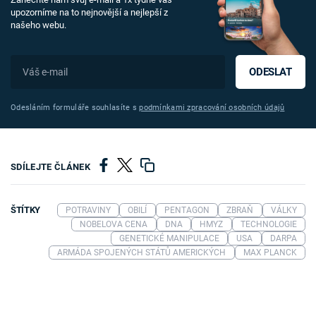
upozorníme na to nejnovější a nejlepší z
našeho webu.
ODESLAT
Odesláním formuláře souhlasíte s
podmínkami zpracování osobních údajů
SDÍLEJTE ČLÁNEK
ŠTÍTKY
POTRAVINY
OBILÍ
PENTAGON
ZBRAŇ
VÁLKY
NOBELOVA CENA
DNA
HMYZ
TECHNOLOGIE
GENETICKÉ MANIPULACE
USA
DARPA
ARMÁDA SPOJENÝCH STÁTŮ AMERICKÝCH
MAX PLANCK