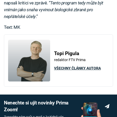
napsali kritici ve zprávě. “
Tento program tedy může být
vnímán jako snaha vyvinout biologické zbraně pro
nepřátelské účely
.”
Text: MK
Topi Pigula
redaktor FTV Prima
VŠECHNY ČLÁNKY AUTORA
Nenechte si ujít novinky Prima
Zoom!
Zanechte nám svůj e-mail a 1x týdně vás