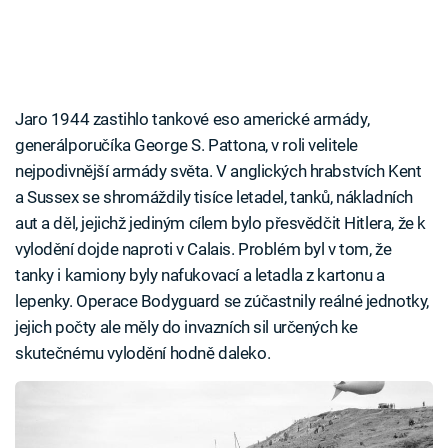
Jaro 1944 zastihlo tankové eso americké armády,
generálporučíka George S. Pattona, v roli velitele
nejpodivnější armády světa. V anglických hrabstvích Kent
a Sussex se shromáždily tisíce letadel, tanků, nákladních
aut a děl, jejichž jediným cílem bylo přesvědčit Hitlera, že k
vylodění dojde naproti v Calais. Problém byl v tom, že
tanky i kamiony byly nafukovací a letadla z kartonu a
lepenky. Operace Bodyguard se zúčastnily reálné jednotky,
jejich počty ale měly do invazních sil určených ke
skutečnému vylodění hodně daleko.