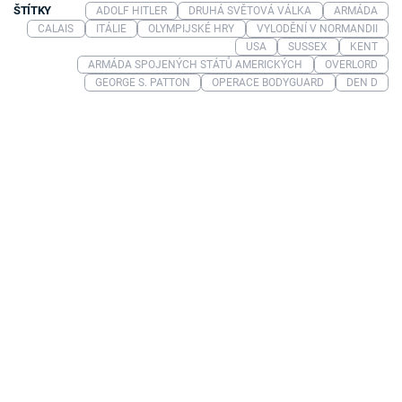
ŠTÍTKY
ADOLF HITLER
DRUHÁ SVĚTOVÁ VÁLKA
ARMÁDA
CALAIS
ITÁLIE
OLYMPIJSKÉ HRY
VYLODĚNÍ V NORMANDII
USA
SUSSEX
KENT
ARMÁDA SPOJENÝCH STÁTŮ AMERICKÝCH
OVERLORD
GEORGE S. PATTON
OPERACE BODYGUARD
DEN D