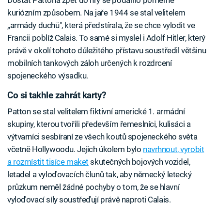
kuriózním způsobem. Na jaře 1944 se stal velitelem
„armády duchů", která předstírala, že se chce vylodit ve
Francii poblíž Calais. To samé si myslel i Adolf Hitler, který
právě v okolí tohoto důležitého přístavu soustředil většinu
mobilních tankových záloh určených k rozdrcení
spojeneckého výsadku.
Co si takhle zahrát karty?
Patton se stal velitelem fiktivní americké 1. armádní
skupiny, kterou tvořili především řemeslníci, kulisáci a
výtvarníci sesbíraní ze všech koutů spojeneckého světa
včetně Hollywoodu. Jejich úkolem bylo
navrhnout, vyrobit
a rozmístit tisíce maket
skutečných bojových vozidel,
letadel a vyloďovacích člunů tak, aby německý letecký
průzkum neměl žádné pochyby o tom, že se hlavní
vyloďovací síly soustřeďují právě naproti Calais.