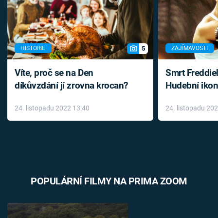
5
HISTORIE
ZAJÍMAVOSTI
Víte, proč se na Den
Smrt Freddie
díkůvzdání jí zrovna krocan?
Hudební ikon
až do konce 
24. listopadu 2022 13:40
24. listopadu 20
léky
POPULÁRNÍ FILMY NA PRIMA ZOOM