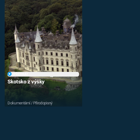
PŘEHRÁT
Skotsko z výšky
Dokumentární / Přírodopisný