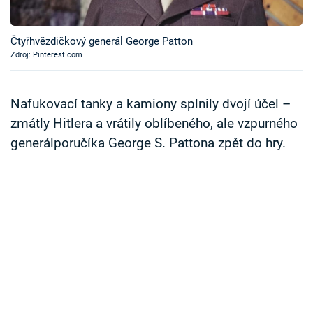
Časopis
Čtyřhvězdičkový generál George Patton
Sledujte prima+
Zdroj: Pinterest.com
Přihlášení
Nafukovací tanky a kamiony splnily dvojí účel –
zmátly Hitlera a vrátily oblíbeného, ale vzpurného
generálporučíka George S. Pattona zpět do hry.
Sledujte nás