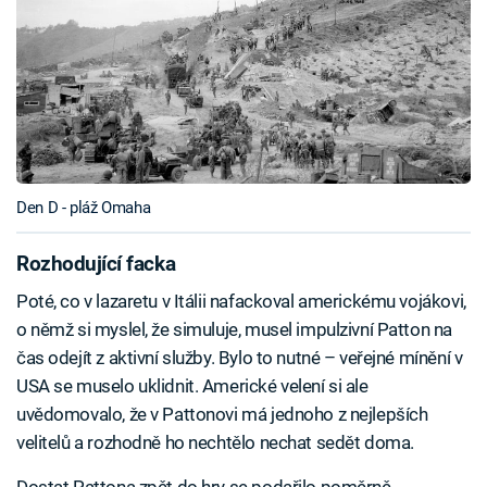
Den D - pláž Omaha
Rozhodující facka
Poté, co v lazaretu v Itálii nafackoval americkému vojákovi,
o němž si myslel, že simuluje, musel impulzivní Patton na
čas odejít z aktivní služby. Bylo to nutné – veřejné mínění v
USA se muselo uklidnit. Americké velení si ale
uvědomovalo, že v Pattonovi má jednoho z nejlepších
velitelů a rozhodně ho nechtělo nechat sedět doma.
Dostat Pattona zpět do hry se podařilo poměrně