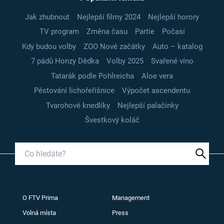
Jak zhubnout
Nejlepší filmy 2024
Nejlepší horory
TV program
Změna času
Partie
Počasí
Kdy budou volby
ZOO Nové začátky
Auto – katalog
7 pádů Honzy Dědka
Volby 2025
Svařené víno
Tatarák podle Pohlreicha
Aloe vera
Pěstování lichořeřišnice
Výpočet ascendentu
Tvarohové knedlíky
Nejlepší palačinky
Švestkový koláč
O FTV Prima
Management
Volná místa
Press