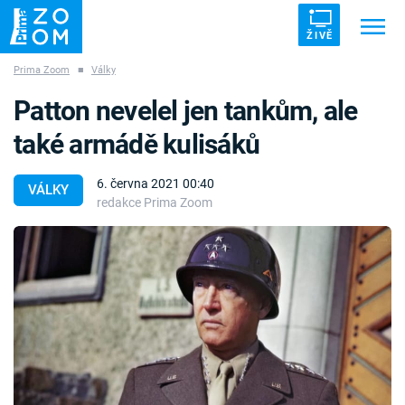
ŽIVĚ
Prima Zoom
■
Války
Trendy:
ZRÁDCI
UFO
DRUHÁ SVĚTOVÁ VÁLKA
Patton nevelel jen tankům, ale
ZÁHADY
VETŘELCI DÁVNOVĚKU
také armádě kulisáků
6. června 2021 00:40
VÁLKY
redakce Prima Zoom
Témata
Témata
Pořady
TV Program