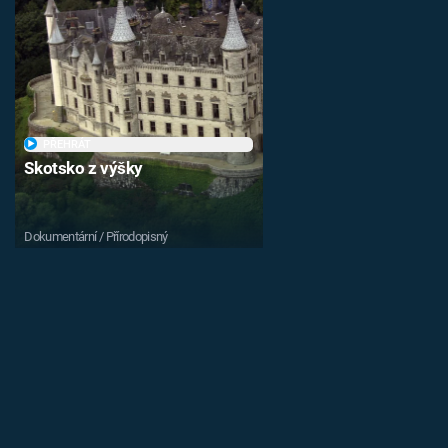
PŘEHRÁT
Skotsko z výšky
Dokumentární / Přírodopisný