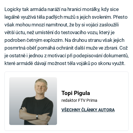
Logicky tak armáda naráží na hranici morálky, kdy sice
legálně využívá těla padlých mužů s jejich svolením. Přesto
však mohou mnozí namítnout, že by si vojáci zasloužili
větší úctu, než umístění do testovacího vozu, který je
podroben četným explozím. Na druhou stranu však jejich
posmrtná oběť pomáhá ochránit další muže ve zbrani. Což
je ostatně i jednou z motivací při podepisování dokumentů,
které armádě dávají možnost těla vojáků po skonu využít.
Topi Pigula
redaktor FTV Prima
VŠECHNY ČLÁNKY AUTORA