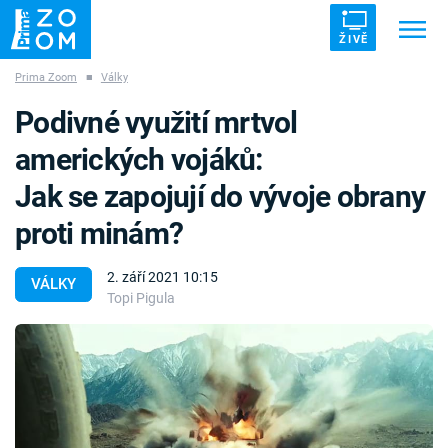
ŽIVĚ
Prima Zoom
■
Války
Trendy:
ZRÁDCI
UFO
DRUHÁ SVĚTOVÁ VÁLKA
Podivné využití mrtvol
ZÁHADY
VETŘELCI DÁVNOVĚKU
amerických vojáků:
Jak se zapojují do vývoje obrany
proti minám?
Témata
2. září 2021 10:15
VÁLKY
Topi Pigula
Témata
Pořady
TV Program