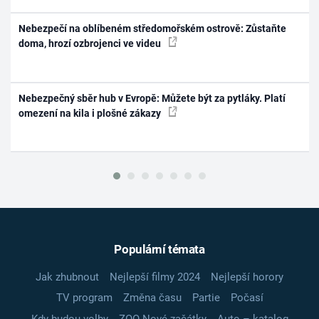
Nebezpečí na oblíbeném středomořském ostrově: Zůstaňte
doma, hrozí ozbrojenci ve videu
Nebezpečný sběr hub v Evropě: Můžete být za pytláky. Platí
omezení na kila i plošné zákazy
Populární témata
Jak zhubnout
Nejlepší filmy 2024
Nejlepší horory
TV program
Změna času
Partie
Počasí
Kdy budou volby
ZOO Nové začátky
Auto – katalog