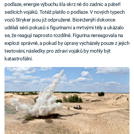
podlaze, energie výbuchu šla skrz ně do zadnic a páteří
sedících vojáků. Totéž platilo o podlaze. V nových typech
vozů Stryker jsou již odpružené. Bioinženýři dokonce
udělali sérii pokusů s figurínami a mrtvými těly a ukázalo
se, že reagují naprosto rozdílně. Figurína nereagovala na
explozi správně, a pokud by úpravy vycházely pouze z jejich
testování, následky pro zdraví vojáků by mohly být
katastrofální.