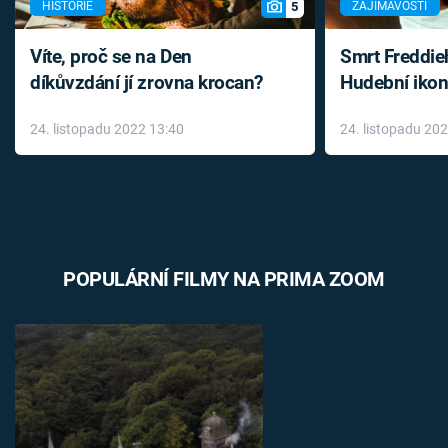
5
HISTORIE
ZAJÍMAVOSTI
Víte, proč se na Den
Smrt Freddie
díkůvzdání jí zrovna krocan?
Hudební ikon
až do konce 
24. listopadu 2022 13:40
24. listopadu 20
léky
POPULÁRNÍ FILMY NA PRIMA ZOOM