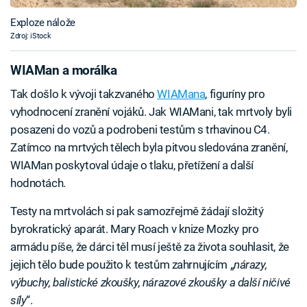
Exploze nálože
Zdroj: iStock
WIAMan a morálka
Tak došlo k vývoji takzvaného
WIAMana
, figuríny pro
vyhodnocení zranění vojáků. Jak WIAMani, tak mrtvoly byli
posazeni do vozů a podrobeni testům s trhavinou C4.
Zatímco na mrtvých tělech byla pitvou sledována zranění,
WIAMan poskytoval údaje o tlaku, přetížení a další
hodnotách.
Testy na mrtvolách si pak samozřejmě žádají složitý
byrokratický aparát. Mary Roach v knize Mozky pro
armádu píše, že dárci těl musí ještě za života souhlasit, že
jejich tělo bude použito k testům zahrnujícím „
nárazy,
výbuchy, balistické zkoušky, nárazové zkoušky a další ničivé
síly
“.