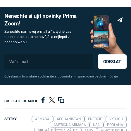
Nenechte si ujít novinky Prima
Zoom!
Zanechte nám svůj e-mail a 1x týdně vás
upozorníme na to nejnovější a nejlepší z
našeho webu.
ODESLAT
Odesláním formuláře souhlasíte s
podmínkami zpracování osobních údajů
SDÍLEJTE ČLÁNEK
ŠTÍTKY
ARMÁDA
AFGHÁNISTÁN
ENERGIE
VÝBUCH
AMERICKÁ ARMÁDA
USA
PODLAHA
DRUHÁ SVĚTOVÁ VÁLKA
MINY
MINOVÉ POLE