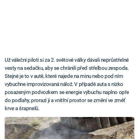
Už váleční piloti si za 2. světové války dávali neprůstřelné
vesty na sedačku, aby se chránili před střelbou zespoda.
Stejné je to v autě, které najede na minu nebo pod ním
vybuchne improvizovaná nálož. V případě auta s nízko
posazeným podvozkem se energie výbuchu naplno opře
do podlahy, prorazí ji a vnitřní prostor se změní ve změť
krve a šrapnelů.