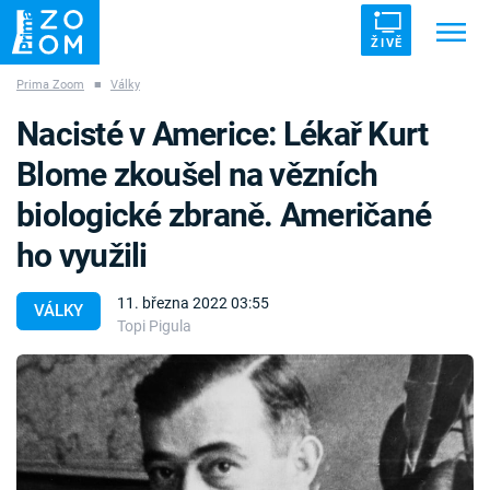
ŽIVĚ
Prima Zoom
■
Války
Trendy:
ZRÁDCI
UFO
DRUHÁ SVĚTOVÁ VÁLKA
Nacisté v Americe: Lékař Kurt
ZÁHADY
VETŘELCI DÁVNOVĚKU
Blome zkoušel na vězních
biologické zbraně. Američané
ho využili
Témata
11. března 2022 03:55
VÁLKY
Topi Pigula
Témata
Pořady
TV Program