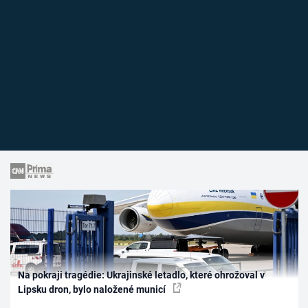
Na pokraji tragédie: Ukrajinské letadlo, které ohrožoval v
Lipsku dron, bylo naložené municí