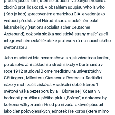
proces jako s lidmi, kteří se dopustili válečných zločinů a
zločinů proti lidskosti. V obsáhlém soupisu Who is who
(Kdo je kdo) zpracovaném americkou CIA je veden jako
vedoucí představitel Národní socialistické německé
lékařské ligy (Nationalsozialistischer Deutscher
Ärztebund), což byla složka nacistické strany mající za cíl
integrovat německé lékařské profese v rámci nacistického
světonázoru.
Jeho mladistvá léta nenaznačovala nijak závratnou kariéru,
po absolvování základní a střední školy v Dortmundu v
roce 1912 studoval Blome medicínu na univerzitách v
Göttingenu, Münsteru, Giessenu a Rostocku. Radikální
názory mohl začít získávat v radikální době, kterou 1.
světová válka bezesporu byla – Blome se jí účastnil v
hodnosti poručíka u pěšího pluku „Brémy“, a dokonce byl
ke konci války zraněn. Hned po ní začal aktivně působit
jako člen polovojenských jednotek Freikorps (které mimo