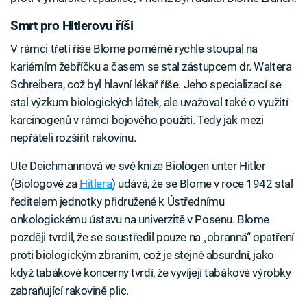
Smrt pro Hitlerovu říši
V rámci třetí říše Blome poměrně rychle stoupal na
kariérním žebříčku a časem se stal zástupcem dr. Waltera
Schreibera, což byl hlavní lékař říše. Jeho specializací se
stal výzkum biologických látek, ale uvažoval také o využití
karcinogenů v rámci bojového použití. Tedy jak mezi
nepřáteli rozšířit rakovinu.
Ute Deichmannová ve své knize Biologen unter Hitler
(Biologové za
Hitlera
) udává, že se Blome v roce 1942 stal
ředitelem jednotky přidružené k Ústřednímu
onkologickému ústavu na univerzitě v Posenu. Blome
později tvrdil, že se soustředil pouze na „obranná“ opatření
proti biologickým zbraním, což je stejně absurdní, jako
když tabákové koncerny tvrdí, že vyvíjejí tabákové výrobky
zabraňující rakovině plic.