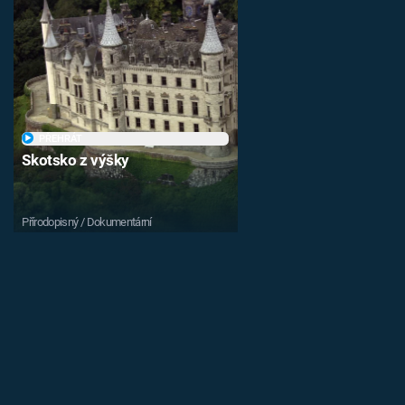
PŘEHRÁT
Skotsko z výšky
Přírodopisný / Dokumentární