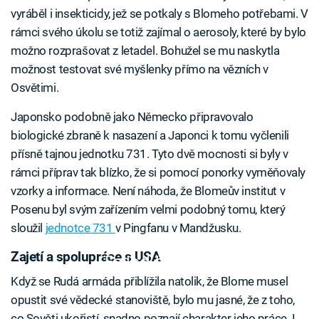
vyráběl i insekticidy, jež se potkaly s Blomeho potřebami. V
rámci svého úkolu se totiž zajímal o aerosoly, které by bylo
možno rozprašovat z letadel. Bohužel se mu naskytla
možnost testovat své myšlenky přímo na vězních v
Osvětimi.
Japonsko podobně jako Německo připravovalo
biologické zbraně k nasazení a Japonci k tomu vyčlenili
přísně tajnou jednotku 731. Tyto dvě mocnosti si byly v
rámci příprav tak blízko, že si pomocí ponorky vyměňovaly
vzorky a informace. Není náhoda, že Blomeův institut v
Posenu byl svým zařízením velmi podobný tomu, který
sloužil
jednotce 731
v Pingfanu v Mandžusku.
Zajetí a spolupráce s USA
Failed to fetch
Když se Rudá armáda přiblížila natolik, že Blome musel
opustit své vědecké stanoviště, bylo mu jasné, že z toho,
co Sověti ukořistí, snadno poznají charakter jeho práce. I