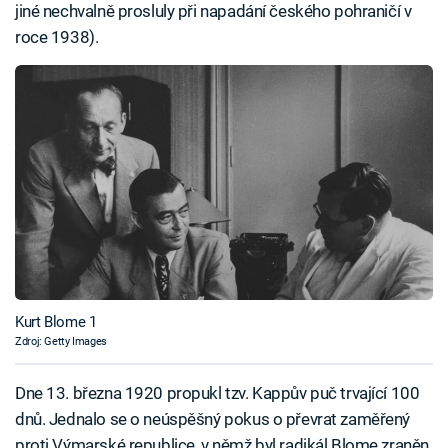
jiné nechvalně prosluly při napadání českého pohraničí v
roce 1938).
Kurt Blome 1
Zdroj: Getty Images
Dne 13. března 1920 propukl tzv. Kappův puč trvající 100
dnů. Jednalo se o neúspěšný pokus o převrat zaměřený
proti Výmarské republice, v němž byl radikál Blome zraněn.