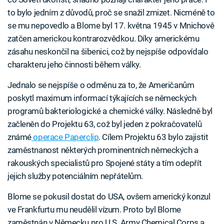
to bylo jedním z důvodů, proč se snažil zmizet. Nicméně to
se mu nepovedlo a Blome byl 17. května 1945 v Mnichově
zatčen americkou kontrarozvědkou. Díky americkému
zásahu neskončil na šibenici, což by nejspíše odpovídalo
charakteru jeho činnosti během války.
Jednalo se nejspíše o odměnu za to, že Američanům
poskytl maximum informací týkajících se německých
programů bakteriologické a chemické války. Následně byl
začleněn do Projektu 63, což byl jeden z pokračovatelů
známé
operace Paperclip
. Cílem Projektu 63 bylo zajistit
zaměstnanost některých prominentních německých a
rakouských specialistů pro Spojené státy a tím odepřít
jejich služby potenciálním nepřátelům.
Blome se pokusil dostat do USA, ovšem americký konzul
ve Frankfurtu mu neudělil vízum. Proto byl Blome
zaměstnán v Německu pro U.S. Army Chemical Corps a