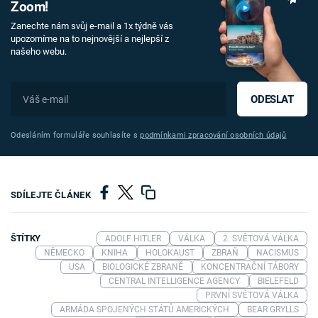
Zoom!
Zanechte nám svůj e-mail a 1x týdně vás
upozorníme na to nejnovější a nejlepší z
našeho webu.
ODESLAT
Odesláním formuláře souhlasíte s
podmínkami zpracování osobních údajů
SDÍLEJTE ČLÁNEK
ŠTÍTKY
ADOLF HITLER
VÁLKA
2. SVĚTOVÁ VÁLKA
NĚMECKO
KNIHA
HOLOKAUST
ZBRAŇ
NACISMUS
USA
BIOLOGICKÉ ZBRANĚ
KONCENTRAČNÍ TÁBORY
CENTRAL INTELLIGENCE AGENCY
BIELEFELD
PRVNÍ SVĚTOVÁ VÁLKA
ARMÁDA SPOJENÝCH STÁTŮ AMERICKÝCH
BEAR GRYLLS