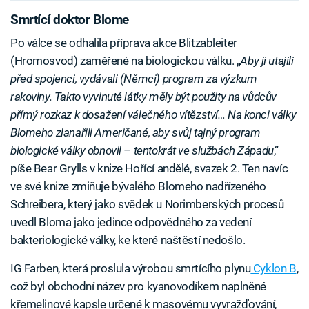
Smrtící doktor Blome
Po válce se odhalila příprava akce Blitzableiter
(Hromosvod) zaměřené na biologickou válku. „
Aby ji utajili
před spojenci, vydávali (Němci) program za výzkum
rakoviny. Takto vyvinuté látky měly být použity na vůdcův
přímý rozkaz k dosažení válečného vítězství… Na konci války
Blomeho zlanařili Američané, aby svůj tajný program
biologické války obnovil – tentokrát ve službách Západu
,“
píše Bear Grylls v knize Hořící andělé, svazek 2. Ten navíc
ve své knize zmiňuje bývalého Blomeho nadřízeného
Schreibera, který jako svědek u Norimberských procesů
uvedl Bloma jako jedince odpovědného za vedení
bakteriologické války, ke které naštěstí nedošlo.
IG Farben, která proslula výrobou smrtícího plynu
Cyklon B
,
což byl obchodní název pro kyanovodíkem naplněné
křemelinové kapsle určené k masovému vyvražďování,