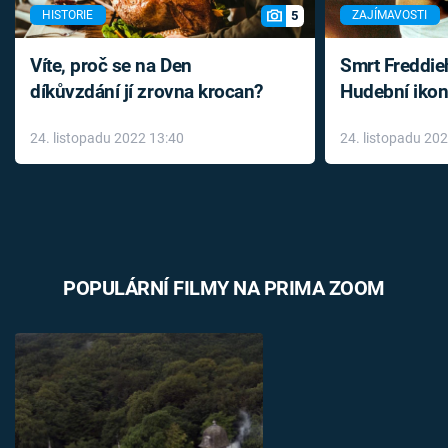
5
HISTORIE
ZAJÍMAVOSTI
Víte, proč se na Den
Smrt Freddie
díkůvzdání jí zrovna krocan?
Hudební ikon
až do konce 
24. listopadu 2022 13:40
24. listopadu 20
léky
POPULÁRNÍ FILMY NA PRIMA ZOOM