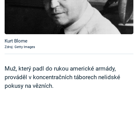
Časopis
Sledujte prima+
Přihlášení
Kurt Blome
Zdroj: Getty Images
Sledujte nás
Muž, který padl do rukou americké armády,
prováděl v koncentračních táborech nelidské
pokusy na vězních.