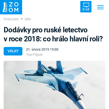
ŽIVĚ
Prima Zoom
■
Války
Trendy:
ZRÁDCI
UFO
DRUHÁ SVĚTOVÁ VÁLKA
Dodávky pro ruské letectvo
ZÁHADY
VETŘELCI DÁVNOVĚKU
v roce 2018: co hrálo hlavní roli?
21. února 2019 15:00
VÁLKY
Topi Pigula
Témata
Témata
Pořady
TV Program