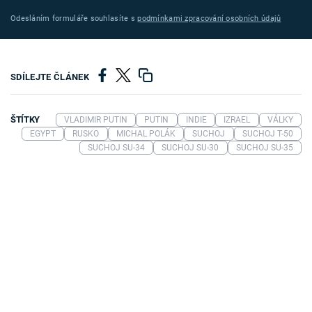
Odesláním formuláře souhlasíte s
podmínkami zpracování osobních údajů
SDÍLEJTE ČLÁNEK
ŠTÍTKY
VLADIMIR PUTIN
PUTIN
INDIE
IZRAEL
VÁLKY
EGYPT
RUSKO
MICHAL POLÁK
SUCHOJ
SUCHOJ T-50
SUCHOJ SU-34
SUCHOJ SU-30
SUCHOJ SU-35