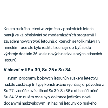
Kolem ruského letectva zejména v posledních letech
panují velká očekávání od modernizačních programů i
zavádění nových typů letounů, o kterých se tolik mluví. I v
minulém roce ale byla realita trochu jinde, byť se do
výzbroje dostalo 36 zcela nových nadzvukových stíhacích
letounů.
V hlavní roli Su-30, Su-35 a Su-34
Hlavními programy bojových letounů v ruském letectvu
nadále zůstávají tři typy konstrukčně vycházející původně z
Su-27: víceúčelové stíhací Su-30, Su-35 a stíhací útočné
Su-34. V minulém roce byly dokonce jedinými nově
dodanými nadzvukovými stíhacími letouny do ruského