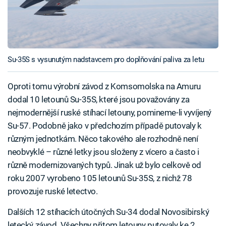
Su-35S s vysunutým nadstavcem pro doplňování paliva za letu
Oproti tomu výrobní závod z Komsomolska na Amuru
dodal 10 letounů Su-35S, které jsou považovány za
nejmodernější ruské stíhací letouny, pomineme-li vyvíjený
Su-57. Podobně jako v předchozím případě putovaly k
různým jednotkám. Něco takového ale rozhodně není
neobvyklé – různé letky jsou složeny z vícero a často i
různě modernizovaných typů. Jinak už bylo celkově od
roku 2007 vyrobeno 105 letounů Su-35S, z nichž 78
provozuje ruské letectvo.
Dalších 12 stíhacích útočných Su-34 dodal Novosibirský
letecký závod. Všechny přitom letouny putovaly ke 2.