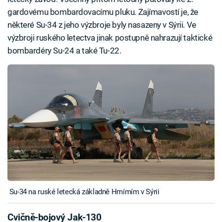
gardovému bombardovacímu pluku. Zajímavostí je, že
některé Su-34 z jeho výzbroje byly nasazeny v Sýrii. Ve
výzbroji ruského letectva jinak postupně nahrazují taktické
bombardéry Su-24 a také Tu-22.
Su-34 na ruské letecká základně Hmímím v Sýrii
Cvičně-bojový Jak-130