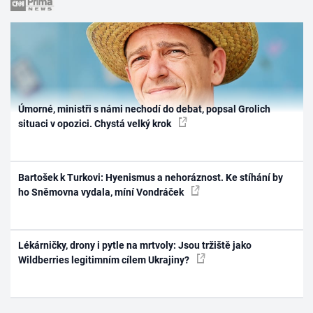
Úmorné, ministři s námi nechodí do debat, popsal Grolich
situaci v opozici. Chystá velký krok
Bartošek k Turkovi: Hyenismus a nehoráznost. Ke stíhání by
ho Sněmovna vydala, míní Vondráček
Lékárničky, drony i pytle na mrtvoly: Jsou tržiště jako
Wildberries legitimním cílem Ukrajiny?