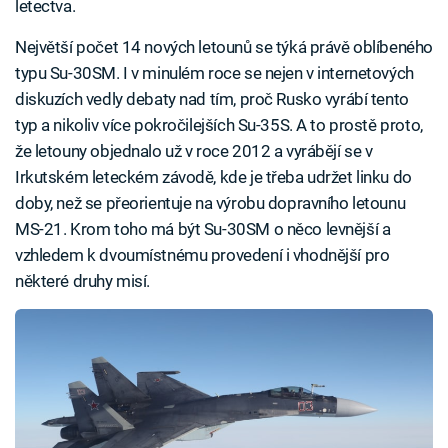
letectva.
Největší počet 14 nových letounů se týká právě oblíbeného
typu Su-30SM. I v minulém roce se nejen v internetových
diskuzích vedly debaty nad tím, proč Rusko vyrábí tento
typ a nikoliv více pokročilejších Su-35S. A to prostě proto,
že letouny objednalo už v roce 2012 a vyrábějí se v
Irkutském leteckém závodě, kde je třeba udržet linku do
doby, než se přeorientuje na výrobu dopravního letounu
MS-21. Krom toho má být Su-30SM o něco levnější a
vzhledem k dvoumístnému provedení i vhodnější pro
některé druhy misí.