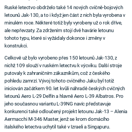
Ruské letectvo obdrželo také 14 nových cvičně-bojových
letounů Jak-130, a to i když jen část z nich byla vyrobena v
minulém roce. Některé totiž byly vyrobeny už o rok dříve,
ale nepřevzaty. Za zdržením stojí dvě havárie letounu
tohoto typu, které si vyžádaly dokonce i změny v
konstrukci.
Celkově už bylo vyrobeno přes 150 letounů Jak-130, z
nichž 109 slouží v ruském letectvu k výcviku. Další stroje
putovaly k zahraničním zákazníkům, což z českého
pohledu zamrzí. Vývoj tohoto cvičného Jaku byl totiž
iniciován začátkem 90. let kvůli náhradě českých cvičných
letounů Aero L-29 Delfín a hlavně Aero L-39 Albatros. Pro
jeho současnou variantu L-39NG navíc představuje
konkurenci také odloučený projekt letounu Jak-13 – Alenia
Aermacchi M-346 Master, jenž se krom domácího
italského letectva uchytil také v Izraeli a Singapuru.