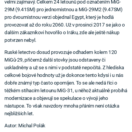
velmi zajímavý. Celkem 24 letounů pod označením MiG-
29M (9.41SM) pro jednomístnou a MiG-29M2 (9.47SM)
pro dvoumístnou verzi objednal Egypt, který je hodlá
provozovat až do roku 2060. Už v prosinci 2017 se jako o
dalším zákazníkovi hovořilo o Iráku, zde ale ještě nákup
potvrzen nebyl.
Ruské letectvo dosud provozuje odhadem kolem 120
MiGů-29, přičemž další stovky jsou odstaveny či
uskladněny a už se s nimi v podstatě nepočítá. Z hlediska
celkové bojové hodnoty už je dokonce tento kdysi i u nás
dobře známý typ často opomíjen. To se ale nedá říci o
těžkém stíhacím letounu MiG-31, u něhož aktuálně probíhá
modernizace a objevují se spekulace o vývoji jeho
nástupce. To však navzdory mnoha přáním není otázka
nejbližších let.
Autor: Michal Polák