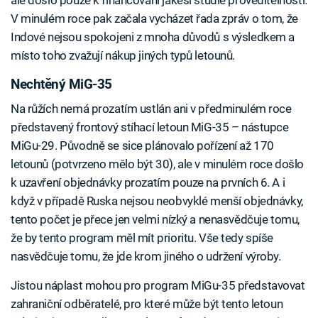
ale došlo pouze k financování jakési studie proveditelnosti.
V minulém roce pak začala vycházet řada zpráv o tom, že
Indové nejsou spokojeni z mnoha důvodů s výsledkem a
místo toho zvažují nákup jiných typů letounů.
Nechtěný MiG-35
Na růžích nemá prozatím ustlán ani v předminulém roce
představený frontový stíhací letoun MiG-35 – nástupce
MiGu-29. Původně se sice plánovalo pořízení až 170
letounů (potvrzeno mělo být 30), ale v minulém roce došlo
k uzavření objednávky prozatím pouze na prvních 6. A i
když v případě Ruska nejsou neobvyklé menší objednávky,
tento počet je přece jen velmi nízký a nenasvědčuje tomu,
že by tento program měl mít prioritu. Vše tedy spíše
nasvědčuje tomu, že jde krom jiného o udržení výroby.
Jistou náplast mohou pro program MiGu-35 představovat
zahraniční odběratelé, pro které může být tento letoun