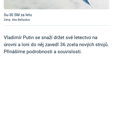
Časopis
Su-30 SM za letu
Sledujte prima+
Zdroj: Alex Beltyukov
Přihlášení
Vladimír Putin se snaží držet své letectvo na
úrovni a loni do něj zavedl 36 zcela nových strojů.
Přinášíme podrobnosti a souvislosti.
Sledujte nás