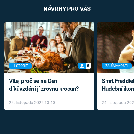
NÁVRHY PRO VÁS
5
HISTORIE
ZAJÍMAVOSTI
Víte, proč se na Den
Smrt Freddie
díkůvzdání jí zrovna krocan?
Hudební ikon
až do konce 
24. listopadu 2022 13:40
24. listopadu 20
léky