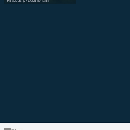
Přírodopisný / Dokumentární