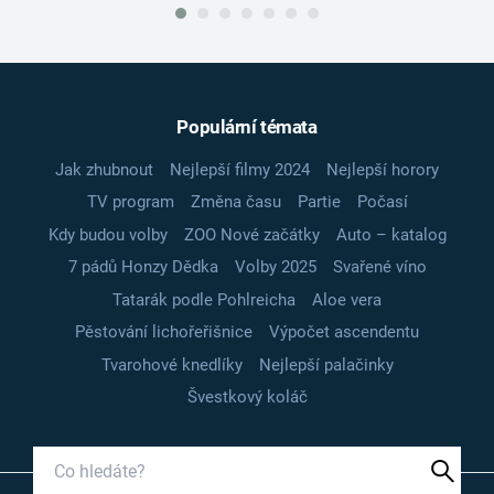
Populární témata
Jak zhubnout
Nejlepší filmy 2024
Nejlepší horory
TV program
Změna času
Partie
Počasí
Kdy budou volby
ZOO Nové začátky
Auto – katalog
7 pádů Honzy Dědka
Volby 2025
Svařené víno
Tatarák podle Pohlreicha
Aloe vera
Pěstování lichořeřišnice
Výpočet ascendentu
Tvarohové knedlíky
Nejlepší palačinky
Švestkový koláč