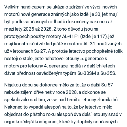
Velkým handicapem se ukázalo zdržení ve vývoji nových
motorů nové generace známých jako Izdělije 30, jež mají
být podle současných odhadů dokončeny nakonec až
mezi lety 2025 až 2028. Z toho důvodu jsou na
prototypech použity motory AL-41F1 (Izdělije 117), jež
mají konstrukční základ ještě v motoru AL-31 používaných
už v letounech Su-27. A protože letectvo pochopitelně tolik
nestojí o stále ještě nehotové letouny 5. generace s
motory pro letouny 4. generace, hodlá i v dalších letech
dávat přednost osvědčeným typům Su-30SM a Su-35S.
Nějakou dobu se dokonce mělo za to, že o další Su-57
nebude zájem dříve než v roce 2028, a dokonce se
spekulovalo nad tím, že se nad těmito letouny zlomila hůl.
Nakonec to vypadá alespoň na to, že by letectvo mělo
objednat do příštího roku alespoň dva další letouny snad v
nejpokročilejší konfiguraci, které by doplnily současných