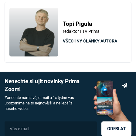
Topi Pigula
redaktor FTV Prima
VŠECHNY ČLÁNKY AUTORA
Nenechte si ujít novinky Prima
Zoom!
Zanechte nám svůj e-mail a 1x týdně vás
upozorníme na to nejnovější a nejlepší z
našeho webu.
ODESLAT