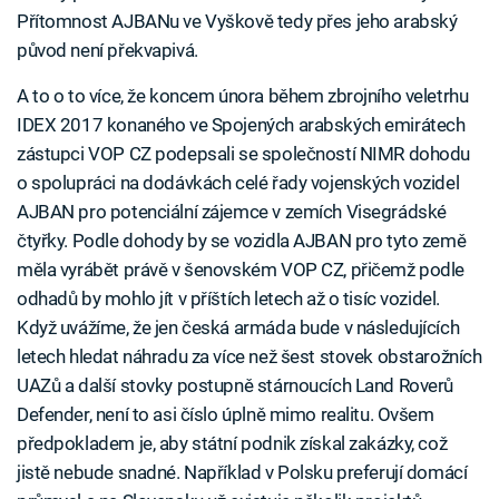
Přítomnost AJBANu ve Vyškově tedy přes jeho arabský
původ není překvapivá.
A to o to více, že koncem února během zbrojního veletrhu
IDEX 2017 konaného ve Spojených arabských emirátech
zástupci VOP CZ podepsali se společností NIMR dohodu
o spolupráci na dodávkách celé řady vojenských vozidel
AJBAN pro potenciální zájemce v zemích Visegrádské
čtyřky. Podle dohody by se vozidla AJBAN pro tyto země
měla vyrábět právě v šenovském VOP CZ, přičemž podle
odhadů by mohlo jít v příštích letech až o tisíc vozidel.
Když uvážíme, že jen česká armáda bude v následujících
letech hledat náhradu za více než šest stovek obstarožních
UAZů a další stovky postupně stárnoucích Land Roverů
Defender, není to asi číslo úplně mimo realitu. Ovšem
předpokladem je, aby státní podnik získal zakázky, což
jistě nebude snadné. Například v Polsku preferují domácí