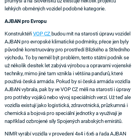
průmysl a na Slovensku už existuje několik projektů
lehkých obrněných vozidel podobné kategorie.
AJBAN pro Evropu
Konstruktéři
VOP CZ
budou mít na starosti úpravu vozidel
AJBAN pro evropské klimatické podmínky, přece jen byly
původně konstruovány pro prostředí Blízkého a Středního
východu. To by neměl být problém, tento státní podnik se
už několik desítek let zabývá výrobou a opravami vojenské
techniky, mimo jiné tam vznikla i většina pandurů, které
používá česká armáda. Pokud by si česká armáda vozidla
AJBAN vybrala, pak by ve VOP CZ měli na starosti i úpravy
pro potřeby vojáků nebo vývoj speciálních verzí. Už teď ale
vozidla existují jako logistická, zdravotnická, průzkumná i
chemická a bojová pro speciální jednotky a využívají je
například ozbrojené síly Spojených arabských emirátů.
NIMR vyrábí vozidla v provedení 4x4 i 6x6 a řada AJBAN