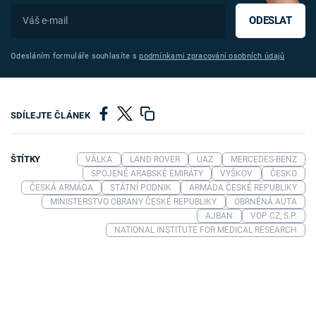
ODESLAT
Odesláním formuláře souhlasíte s
podmínkami zpracování osobních údajů
SDÍLEJTE ČLÁNEK
ŠTÍTKY
VÁLKA
LAND ROVER
UAZ
MERCEDES-BENZ
SPOJENÉ ARABSKÉ EMIRÁTY
VYŠKOV
ČESKO
ČESKÁ ARMÁDA
STÁTNÍ PODNIK
ARMÁDA ČESKÉ REPUBLIKY
MINISTERSTVO OBRANY ČESKÉ REPUBLIKY
OBRNĚNÁ AUTA
AJBAN
VOP CZ, S.P.
NATIONAL INSTITUTE FOR MEDICAL RESEARCH