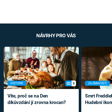
NÁVRHY PRO VÁS
5
HISTORIE
ZAJÍMAVOSTI
Víte, proč se na Den
Smrt Freddie
díkůvzdání jí zrovna krocan?
Hudební ikon
až do konce 