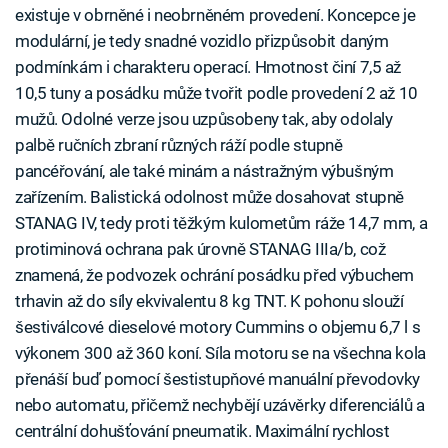
existuje v obrněné i neobrněném provedení. Koncepce je
modulární, je tedy snadné vozidlo přizpůsobit daným
podmínkám i charakteru operací. Hmotnost činí 7,5 až
10,5 tuny a posádku může tvořit podle provedení 2 až 10
mužů. Odolné verze jsou uzpůsobeny tak, aby odolaly
palbě ručních zbraní různých ráží podle stupně
pancéřování, ale také minám a nástražným výbušným
zařízením. Balistická odolnost může dosahovat stupně
STANAG IV, tedy proti těžkým kulometům ráže 14,7 mm, a
protiminová ochrana pak úrovně STANAG IIIa/b, což
znamená, že podvozek ochrání posádku před výbuchem
trhavin až do síly ekvivalentu 8 kg TNT. K pohonu slouží
šestiválcové dieselové motory Cummins o objemu 6,7 l s
výkonem 300 až 360 koní. Síla motoru se na všechna kola
přenáší buď pomocí šestistupňové manuální převodovky
nebo automatu, přičemž nechybějí uzávěrky diferenciálů a
centrální dohušťování pneumatik. Maximální rychlost