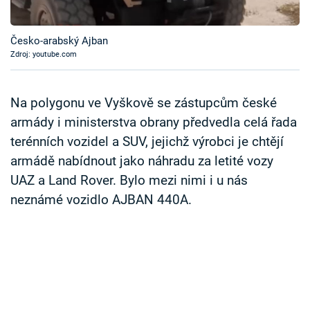
Časopis
Česko-arabský Ajban
Sledujte prima+
Zdroj: youtube.com
Přihlášení
Na polygonu ve Vyškově se zástupcům české
armády i ministerstva obrany předvedla celá řada
terénních vozidel a SUV, jejichž výrobci je chtějí
Sledujte nás
armádě nabídnout jako náhradu za letité vozy
UAZ a Land Rover. Bylo mezi nimi i u nás
neznámé vozidlo AJBAN 440A.