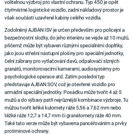
volitelnou výzbroj pro vlastní ochranu. Typ 450 je opět
čtyřmístné logistické vozidlo, zadní nákladový prostor je
však součástí uzavřené kabiny celého vozidla.
Zodolněný AJBAN ISV je určen především pro policejní a
bezpečnostní složky, do jeho interiéru se vejde až 10 mužů,
přičemž může být vybaven různými speciálními doplňky,
jako jsou střešní nástupní plošiny pro speciální jednotky,
čelní zábrany pro vytlačování davů, odpalovači slzných
granátů, monitorovacími kamerami, audiosystémy pro
psychologické operace atd. Zatím poslední typ
představuje AJBAN SOV, což je otevřené vozidlo pro
armádní speciální jednotky. Posádku může tvořit 4 až 5
mužů a do výbavy patří nejrůznější kombinace výzbroje. Tu
můžou tvořit lehké kulomety ráže 5,56 a 7,62 mm nebo
těžké ráže 12,7 a 14,7 mm či granátomety ráže 40 mm.
Také tato verze může být vybavena pancéřováním a prvky
protiminové ochrany.