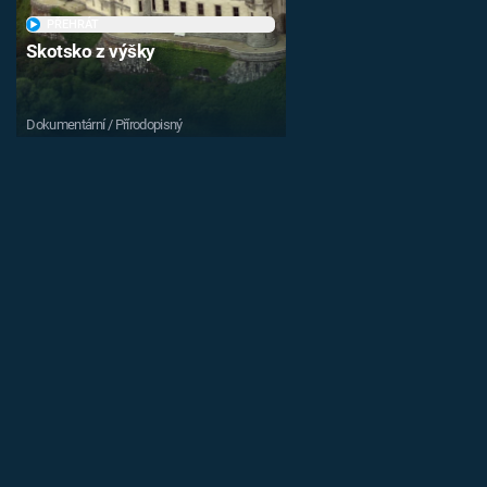
PŘEHRÁT
Skotsko z výšky
Dokumentární / Přírodopisný