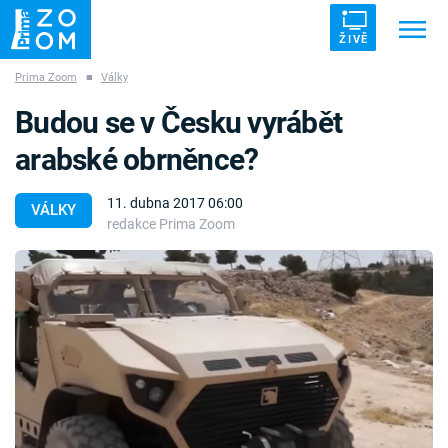
ŽIVĚ
Prima Zoom
■
Války
Trendy:
ZRÁDCI
UFO
DRUHÁ SVĚTOVÁ VÁLKA
Budou se v Česku vyrábět
ZÁHADY
VETŘELCI DÁVNOVĚKU
arabské obrněnce?
11. dubna 2017 06:00
VÁLKY
redakce Prima Zoom
Témata
Témata
Pořady
TV Program