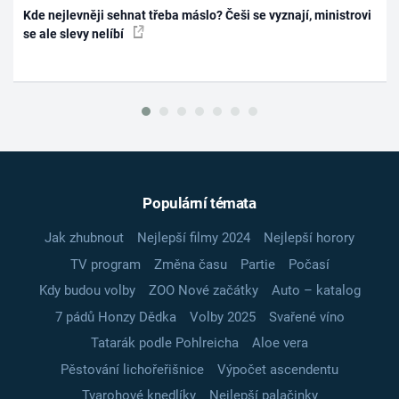
Kde nejlevněji sehnat třeba máslo? Češi se vyznají, ministrovi
se ale slevy nelíbí
Populární témata
Jak zhubnout
Nejlepší filmy 2024
Nejlepší horory
TV program
Změna času
Partie
Počasí
Kdy budou volby
ZOO Nové začátky
Auto – katalog
7 pádů Honzy Dědka
Volby 2025
Svařené víno
Tatarák podle Pohlreicha
Aloe vera
Pěstování lichořeřišnice
Výpočet ascendentu
Tvarohové knedlíky
Nejlepší palačinky