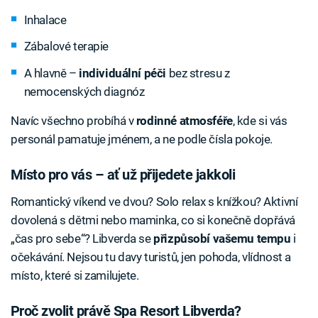
Inhalace
Zábalové terapie
A hlavně –
individuální péči
bez stresu z
nemocenských diagnóz
Navíc všechno probíhá v
rodinné atmosféře
, kde si vás
personál pamatuje jménem, a ne podle čísla pokoje.
Místo pro vás – ať už přijedete jakkoli
Romantický víkend ve dvou? Solo relax s knížkou? Aktivní
dovolená s dětmi nebo maminka, co si konečně dopřává
„čas pro sebe“? Libverda se
přizpůsobí vašemu tempu
i
očekávání. Nejsou tu davy turistů, jen pohoda, vlídnost a
místo, které si zamilujete.
Proč zvolit právě Spa Resort Libverda?