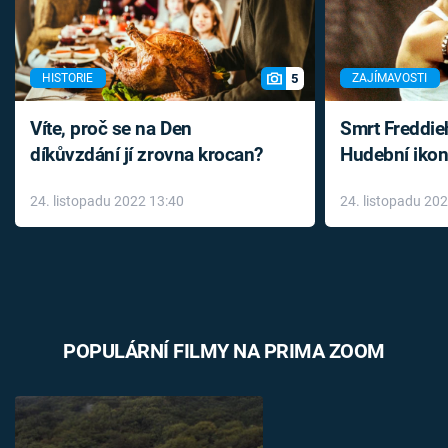
5
HISTORIE
ZAJÍMAVOSTI
Víte, proč se na Den
Smrt Freddie
díkůvzdání jí zrovna krocan?
Hudební ikon
až do konce 
24. listopadu 2022 13:40
24. listopadu 20
léky
POPULÁRNÍ FILMY NA PRIMA ZOOM