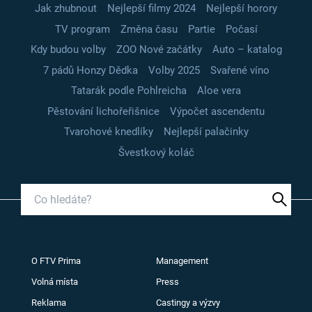
Jak zhubnout
Nejlepší filmy 2024
Nejlepší horory
TV program
Změna času
Partie
Počasí
Kdy budou volby
ZOO Nové začátky
Auto – katalog
7 pádů Honzy Dědka
Volby 2025
Svařené víno
Tatarák podle Pohlreicha
Aloe vera
Pěstování lichořeřišnice
Výpočet ascendentu
Tvarohové knedlíky
Nejlepší palačinky
Švestkový koláč
O FTV Prima
Management
Volná místa
Press
Reklama
Castingy a výzvy