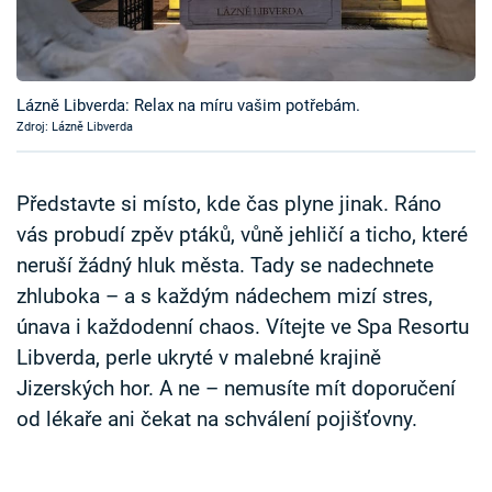
Časopis
Sledujte prima+
Lázně Libverda: Relax na míru vašim potřebám.
Zdroj: Lázně Libverda
Přihlášení
Představte si místo, kde čas plyne jinak. Ráno
Sledujte nás
vás probudí zpěv ptáků, vůně jehličí a ticho, které
neruší žádný hluk města. Tady se nadechnete
zhluboka – a s každým nádechem mizí stres,
únava i každodenní chaos. Vítejte ve Spa Resortu
Libverda, perle ukryté v malebné krajině
Jizerských hor. A ne – nemusíte mít doporučení
od lékaře ani čekat na schválení pojišťovny.