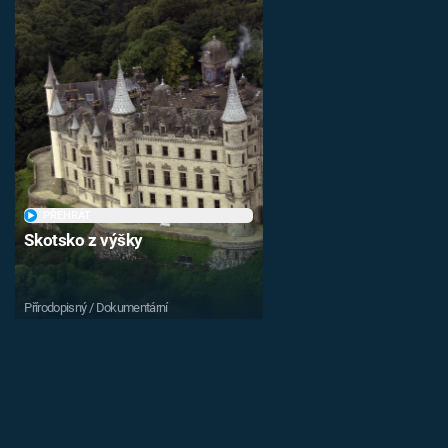
PŘEHRÁT
Skotsko z výšky
Přírodopisný / Dokumentární