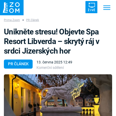
ŽIVĚ
Prima Zoom
■
PR článek
Trendy:
ZRÁDCI
UFO
DRUHÁ SVĚTOVÁ VÁLKA
Unikněte stresu! Objevte Spa
ZÁHADY
VETŘELCI DÁVNOVĚKU
Resort Libverda – skrytý ráj v
srdci Jizerských hor
13. června 2025 12:49
PR ČLÁNEK
Komerční sdělení
Témata
Témata
Pořady
TV Program