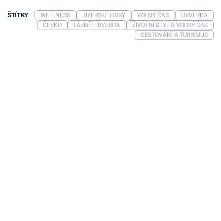
ŠTÍTKY
WELLNESS
JIZERSKÉ HORY
VOLNÝ ČAS
LIBVERDA
ČESKO
LÁZNĚ LIBVERDA
ŽIVOTNÍ STYL A VOLNÝ ČAS
CESTOVÁNÍ A TURISMUS