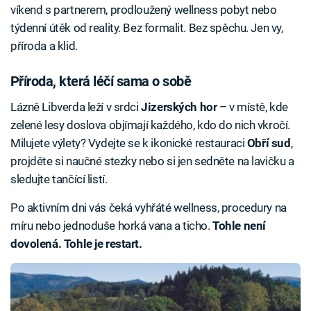
víkend s partnerem, prodloužený wellness pobyt nebo
týdenní útěk od reality. Bez formalit. Bez spěchu. Jen vy,
příroda a klid.
Příroda, která léčí sama o sobě
Lázně Libverda leží v srdci
Jizerských hor
– v místě, kde
zelené lesy doslova objímají každého, kdo do nich vkročí.
Milujete výlety? Vydejte se k ikonické restauraci
Obří sud
,
projděte si naučné stezky nebo si jen sedněte na lavičku a
sledujte tančící listí.
Po aktivním dni vás čeká vyhřáté wellness, procedury na
míru nebo jednoduše horká vana a ticho.
Tohle není
dovolená. Tohle je restart.