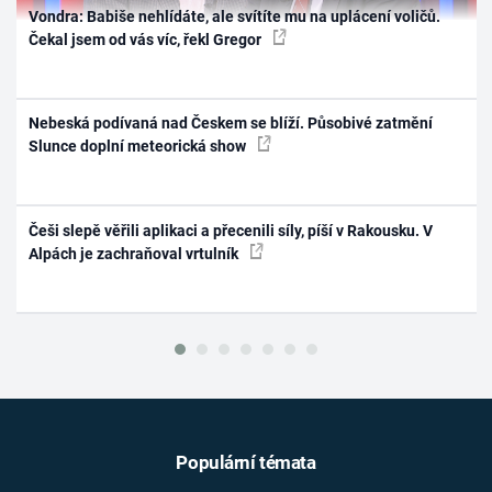
Vondra: Babiše nehlídáte, ale svítíte mu na uplácení voličů.
Čekal jsem od vás víc, řekl Gregor
Nebeská podívaná nad Českem se blíží. Působivé zatmění
Slunce doplní meteorická show
Češi slepě věřili aplikaci a přecenili síly, píší v Rakousku. V
Alpách je zachraňoval vrtulník
Populární témata