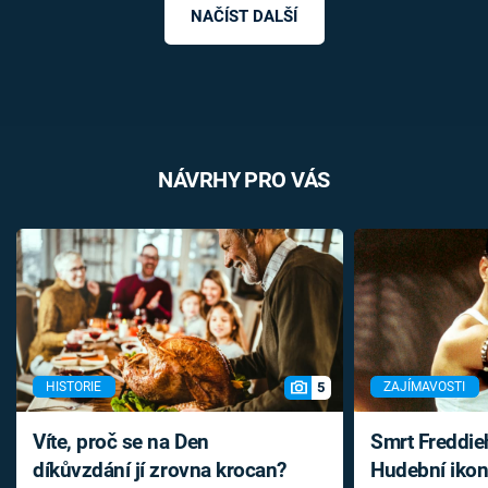
NAČÍST DALŠÍ
NÁVRHY PRO VÁS
5
HISTORIE
ZAJÍMAVOSTI
Víte, proč se na Den
Smrt Freddie
díkůvzdání jí zrovna krocan?
Hudební ikon