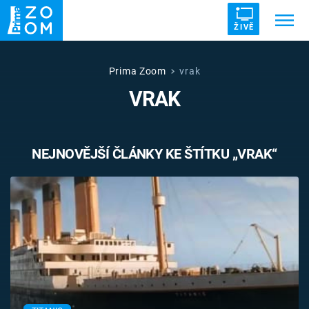
ŽIVĚ
Trendy:
ZRÁDCI
UFO
DRUHÁ SVĚTOVÁ VÁLKA
Prima Zoom
vrak
VRAK
ZÁHADY
VETŘELCI DÁVNOVĚKU
NEJNOVĚJŠÍ ČLÁNKY KE ŠTÍTKU „VRAK“
Témata
Témata
Pořady
TV Program