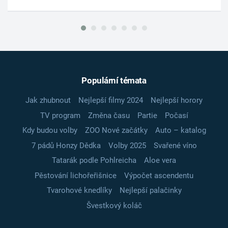
Populární témata
Jak zhubnout
Nejlepší filmy 2024
Nejlepší horory
TV program
Změna času
Partie
Počasí
Kdy budou volby
ZOO Nové začátky
Auto – katalog
7 pádů Honzy Dědka
Volby 2025
Svařené víno
Tatarák podle Pohlreicha
Aloe vera
Pěstování lichořeřišnice
Výpočet ascendentu
Tvarohové knedlíky
Nejlepší palačinky
Švestkový koláč