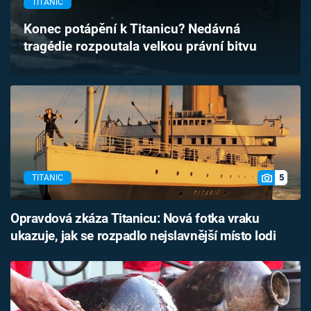
TITANIC
Časopis
Konec potápění k Titanicu? Nedávná
tragédie rozpoutala velkou právní bitvu
Sledujte prima+
Přihlášení
Sledujte nás
5
TITANIC
Opravdová zkáza Titanicu: Nová fotka vraku
ukazuje, jak se rozpadlo nejslavnější místo lodi