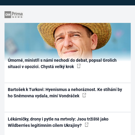
Úmorné, ministři s námi nechodí do debat, popsal Grolich
situaci v opozici. Chystá velký krok
Bartošek k Turkovi: Hyenismus a nehoráznost. Ke stíhání by
ho Sněmovna vydala, míní Vondráček
Lékárničky, drony i pytle na mrtvoly: Jsou tržiště jako
Wildberries legitimním cílem Ukrajiny?