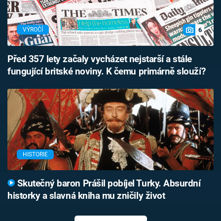
6
VÝROČÍ
Před 357 lety začaly vycházet nejstarší a stále
fungující britské noviny. K čemu primárně slouží?
HISTORIE
Skutečný baron Prášil pobíjel Turky. Absurdní
historky a slavná kniha mu zničily život