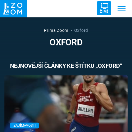
ŽIVĚ
Trendy:
ZRÁDCI
UFO
DRUHÁ SVĚTOVÁ VÁLKA
Prima Zoom
Oxford
OXFORD
ZÁHADY
VETŘELCI DÁVNOVĚKU
NEJNOVĚJŠÍ ČLÁNKY KE ŠTÍTKU „OXFORD“
Témata
Témata
Pořady
TV Program
ZAJÍMAVOSTI