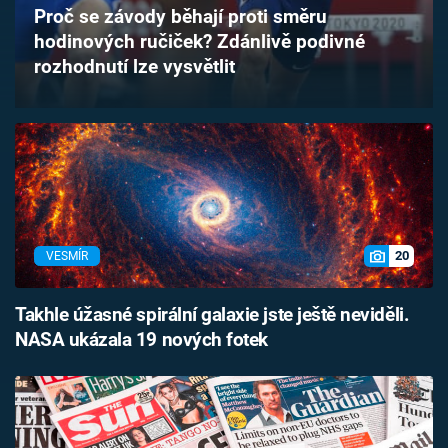
Proč se závody běhají proti směru
Časopis
hodinových ručiček? Zdánlivě podivné
rozhodnutí lze vysvětlit
Sledujte prima+
Přihlášení
Sledujte nás
20
VESMÍR
Takhle úžasné spirální galaxie jste ještě neviděli.
NASA ukázala 19 nových fotek