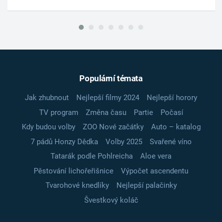
Populární témata
Jak zhubnout
Nejlepší filmy 2024
Nejlepší horory
TV program
Změna času
Partie
Počasí
Kdy budou volby
ZOO Nové začátky
Auto – katalog
7 pádů Honzy Dědka
Volby 2025
Svařené víno
Tatarák podle Pohlreicha
Aloe vera
Pěstování lichořeřišnice
Výpočet ascendentu
Tvarohové knedlíky
Nejlepší palačinky
Švestkový koláč