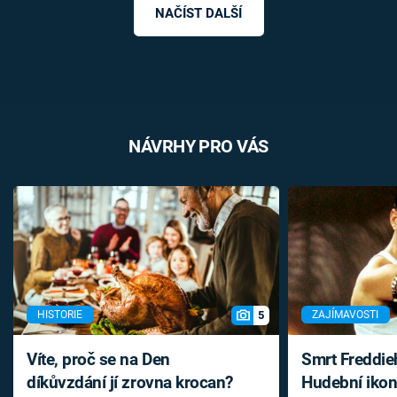
NAČÍST DALŠÍ
NÁVRHY PRO VÁS
5
HISTORIE
ZAJÍMAVOSTI
Víte, proč se na Den
Smrt Freddie
díkůvzdání jí zrovna krocan?
Hudební ikon