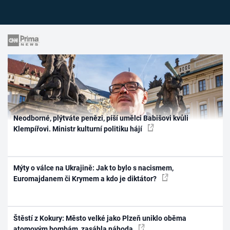
Neodborné, plýtváte penězi, píší umělci Babišovi kvůli
Klempířovi. Ministr kulturní politiku hájí
Mýty o válce na Ukrajině: Jak to bylo s nacismem,
Euromajdanem či Krymem a kdo je diktátor?
Štěstí z Kokury: Město velké jako Plzeň uniklo oběma
atomovým bombám, zasáhla náhoda