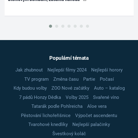
Populární témata
Jak zhubnout
Nejlepší filmy 2024
Nejlepší horory
TV program
Změna času
Partie
Počasí
Kdy budou volby
ZOO Nové začátky
Auto – katalog
7 pádů Honzy Dědka
Volby 2025
Svařené víno
Tatarák podle Pohlreicha
Aloe vera
Pěstování lichořeřišnice
Výpočet ascendentu
Tvarohové knedlíky
Nejlepší palačinky
Švestkový koláč