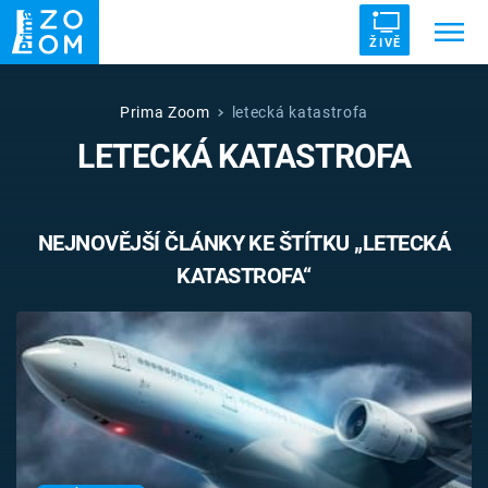
ŽIVĚ
Trendy:
ZRÁDCI
UFO
DRUHÁ SVĚTOVÁ VÁLKA
Prima Zoom
letecká katastrofa
LETECKÁ KATASTROFA
ZÁHADY
VETŘELCI DÁVNOVĚKU
NEJNOVĚJŠÍ ČLÁNKY KE ŠTÍTKU „LETECKÁ
KATASTROFA“
Témata
Témata
Pořady
TV Program