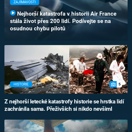
ZAJÍMAVOSTI
Časopis
Nejhorší katastrofa v historii Air France
Sledujte prima+
stála život přes 200 lidí. Podívejte se na
osudnou chybu pilotů
Přihlášení
Sledujte nás
5
HISTORIE
Z nejhorší letecké katastrofy historie se hrstka lidí
zachránila sama. Přeživších si nikdo nevšiml