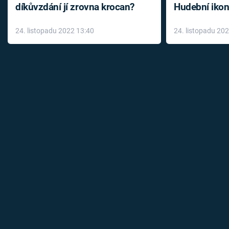
díkůvzdání jí zrovna krocan?
Hudební ikon
až do konce 
24. listopadu 2022 13:40
24. listopadu 20
léky