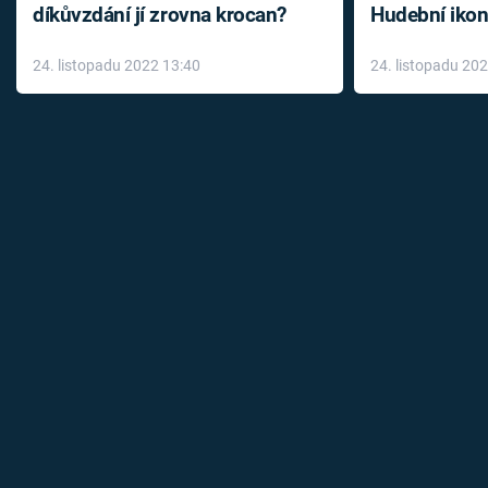
díkůvzdání jí zrovna krocan?
Hudební ikon
až do konce 
24. listopadu 2022 13:40
24. listopadu 20
léky