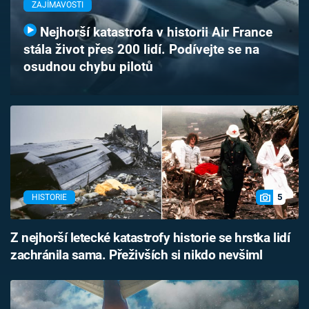
ZAJÍMAVOSTI
Časopis
Nejhorší katastrofa v historii Air France
Sledujte prima+
stála život přes 200 lidí. Podívejte se na
osudnou chybu pilotů
Přihlášení
Sledujte nás
5
HISTORIE
Z nejhorší letecké katastrofy historie se hrstka lidí
zachránila sama. Přeživších si nikdo nevšiml