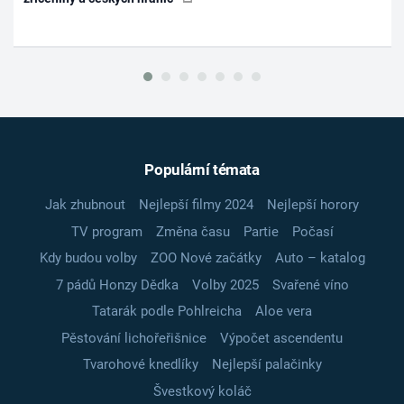
Populární témata
Jak zhubnout
Nejlepší filmy 2024
Nejlepší horory
TV program
Změna času
Partie
Počasí
Kdy budou volby
ZOO Nové začátky
Auto – katalog
7 pádů Honzy Dědka
Volby 2025
Svařené víno
Tatarák podle Pohlreicha
Aloe vera
Pěstování lichořeřišnice
Výpočet ascendentu
Tvarohové knedlíky
Nejlepší palačinky
Švestkový koláč