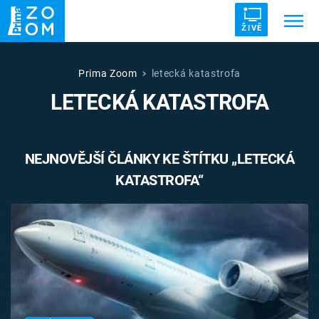
ŽIVĚ
Trendy:
ZRÁDCI
UFO
DRUHÁ SVĚTOVÁ VÁLKA
Prima Zoom
letecká katastrofa
LETECKÁ KATASTROFA
ZÁHADY
VETŘELCI DÁVNOVĚKU
NEJNOVĚJŠÍ ČLÁNKY KE ŠTÍTKU „LETECKÁ
KATASTROFA“
Témata
Témata
Pořady
TV Program