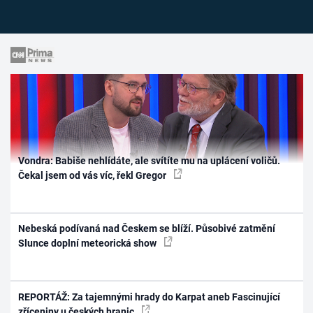
Vondra: Babiše nehlídáte, ale svítíte mu na uplácení voličů.
Čekal jsem od vás víc, řekl Gregor
Nebeská podívaná nad Českem se blíží. Působivé zatmění
Slunce doplní meteorická show
REPORTÁŽ: Za tajemnými hrady do Karpat aneb Fascinující
zříceniny u českých hranic