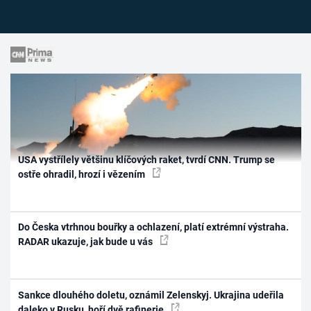
USA vystřílely většinu klíčových raket, tvrdí CNN. Trump se
ostře ohradil, hrozí i vězením
Do Česka vtrhnou bouřky a ochlazení, platí extrémní výstraha.
RADAR ukazuje, jak bude u vás
Sankce dlouhého doletu, oznámil Zelenskyj. Ukrajina udeřila
daleko v Rusku, hoří dvě rafinerie