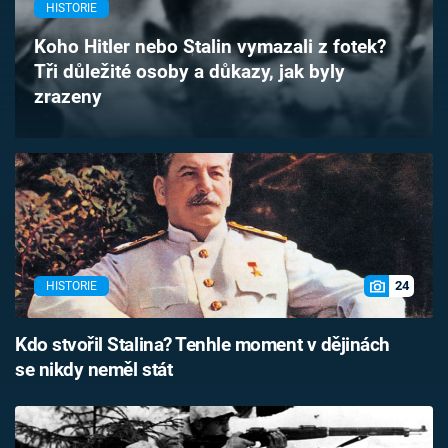
HISTORIE
Časopis
Koho Hitler nebo Stalin vymazali z fotek?
Sledujte prima+
Tři důležité osoby a důkazy, jak byly
zrazeny
Přihlášení
Sledujte nás
24
HISTORIE
Kdo stvořil Stalina? Tenhle moment v dějinách
se nikdy neměl stát