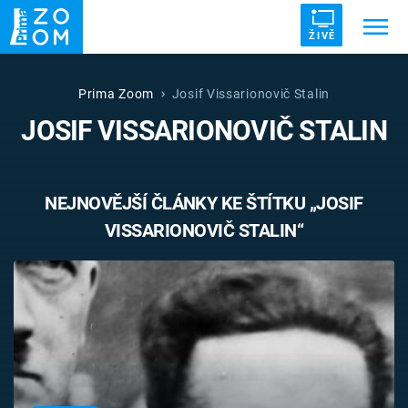
ŽIVĚ
Trendy:
ZRÁDCI
UFO
DRUHÁ SVĚTOVÁ VÁLKA
Prima Zoom
Josif Vissarionovič Stalin
JOSIF VISSARIONOVIČ STALIN
ZÁHADY
VETŘELCI DÁVNOVĚKU
NEJNOVĚJŠÍ ČLÁNKY KE ŠTÍTKU „JOSIF
VISSARIONOVIČ STALIN“
Témata
Témata
Pořady
TV Program