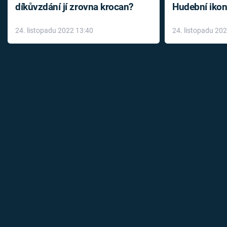
díkůvzdání jí zrovna krocan?
Hudební ikon
až do konce 
24. listopadu 2022 13:40
24. listopadu 20
léky