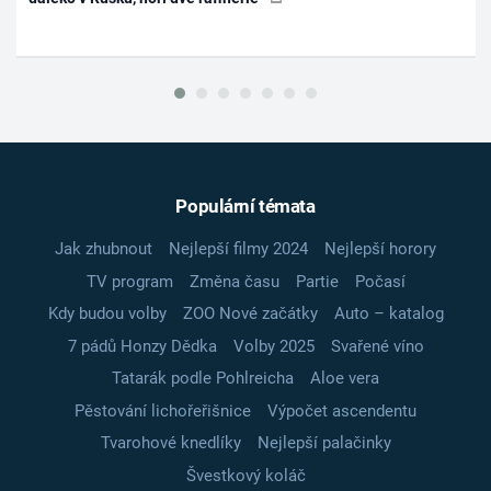
Populární témata
Jak zhubnout
Nejlepší filmy 2024
Nejlepší horory
TV program
Změna času
Partie
Počasí
Kdy budou volby
ZOO Nové začátky
Auto – katalog
7 pádů Honzy Dědka
Volby 2025
Svařené víno
Tatarák podle Pohlreicha
Aloe vera
Pěstování lichořeřišnice
Výpočet ascendentu
Tvarohové knedlíky
Nejlepší palačinky
Švestkový koláč