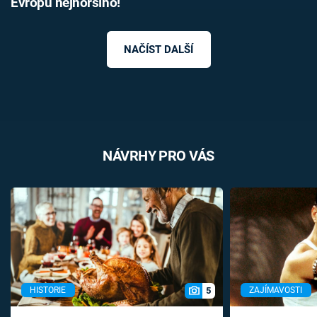
Evropu nejhoršího!
NAČÍST DALŠÍ
NÁVRHY PRO VÁS
5
HISTORIE
ZAJÍMAVOSTI