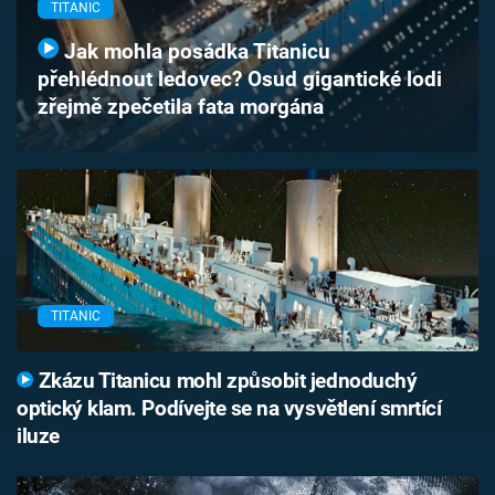
TITANIC
Časopis
Jak mohla posádka Titanicu
Sledujte prima+
přehlédnout ledovec? Osud gigantické lodi
zřejmě zpečetila fata morgána
Přihlášení
Sledujte nás
TITANIC
Zkázu Titanicu mohl způsobit jednoduchý
optický klam. Podívejte se na vysvětlení smrtící
iluze