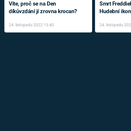
Víte, proč se na Den
Smrt Freddie
díkůvzdání jí zrovna krocan?
Hudební ikon
až do konce 
24. listopadu 2022 13:40
24. listopadu 20
léky