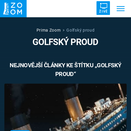
ŽIVĚ
Trendy:
ZRÁDCI
UFO
DRUHÁ SVĚTOVÁ VÁLKA
Prima Zoom
Golfský proud
GOLFSKÝ PROUD
ZÁHADY
VETŘELCI DÁVNOVĚKU
NEJNOVĚJŠÍ ČLÁNKY KE ŠTÍTKU „GOLFSKÝ
PROUD“
Témata
Témata
Pořady
TV Program