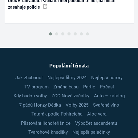
Útok v Tanvaldu: Pachatel měl pobodat tři lidi, na místě
zasahuje policie
Populární témata
Jak zhubnout
Nejlepší filmy 2024
Nejlepší horory
TV program
Změna času
Partie
Počasí
Kdy budou volby
ZOO Nové začátky
Auto – katalog
7 pádů Honzy Dědka
Volby 2025
Svařené víno
Tatarák podle Pohlreicha
Aloe vera
Pěstování lichořeřišnice
Výpočet ascendentu
Tvarohové knedlíky
Nejlepší palačinky