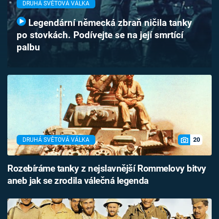
DRUHÁ SVĚTOVÁ VÁLKA
Časopis
Legendární německá zbraň ničila tanky
Sledujte prima+
po stovkách. Podívejte se na její smrtící
palbu
Přihlášení
Sledujte nás
20
DRUHÁ SVĚTOVÁ VÁLKA
Rozebíráme tanky z nejslavnější Rommelovy bitvy
aneb jak se zrodila válečná legenda