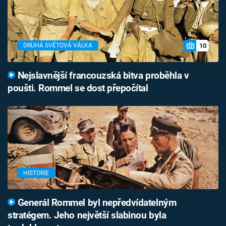
10
DRUHÁ SVĚTOVÁ VÁLKA
Nejslavnější francouzská bitva proběhla v
poušti. Rommel se dost přepočítal
HISTORIE
Generál Rommel byl nepředvídatelným
stratégem. Jeho největší slabinou byla