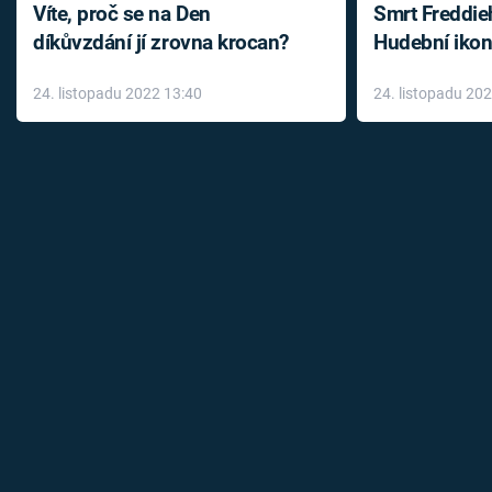
Víte, proč se na Den
Smrt Freddie
díkůvzdání jí zrovna krocan?
Hudební ikon
až do konce 
24. listopadu 2022 13:40
24. listopadu 20
léky