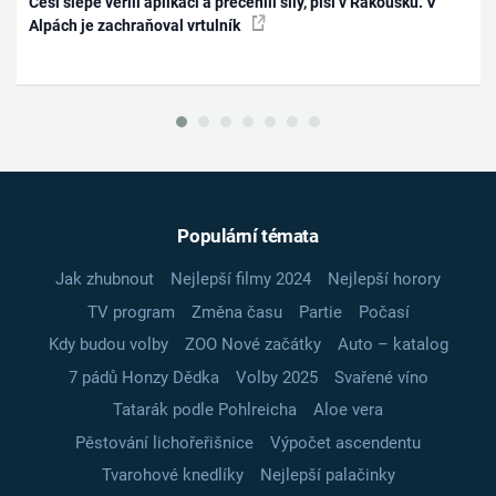
Češi slepě věřili aplikaci a přecenili síly, píší v Rakousku. V
Alpách je zachraňoval vrtulník
Populární témata
Jak zhubnout
Nejlepší filmy 2024
Nejlepší horory
TV program
Změna času
Partie
Počasí
Kdy budou volby
ZOO Nové začátky
Auto – katalog
7 pádů Honzy Dědka
Volby 2025
Svařené víno
Tatarák podle Pohlreicha
Aloe vera
Pěstování lichořeřišnice
Výpočet ascendentu
Tvarohové knedlíky
Nejlepší palačinky