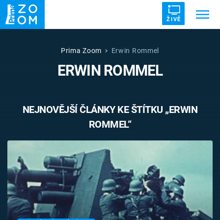
ŽIVĚ
Trendy:
ZRÁDCI
UFO
DRUHÁ SVĚTOVÁ VÁLKA
Prima Zoom
Erwin Rommel
ERWIN ROMMEL
ZÁHADY
VETŘELCI DÁVNOVĚKU
NEJNOVĚJŠÍ ČLÁNKY KE ŠTÍTKU „ERWIN
ROMMEL“
Témata
Témata
Pořady
TV Program