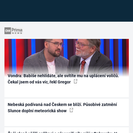
Vondra: Babiše nehlídáte, ale svítíte mu na uplácení voličů.
Čekal jsem od vás víc, řekl Gregor
Nebeská podívaná nad Českem se blíží. Působivé zatmění
Slunce doplní meteorická show