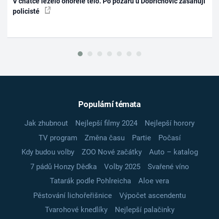
V chatce leželo ohořelé tělo. Po požáru u Dobřichovic zasahují
policisté
Populární témata
Jak zhubnout
Nejlepší filmy 2024
Nejlepší horory
TV program
Změna času
Partie
Počasí
Kdy budou volby
ZOO Nové začátky
Auto – katalog
7 pádů Honzy Dědka
Volby 2025
Svařené víno
Tatarák podle Pohlreicha
Aloe vera
Pěstování lichořeřišnice
Výpočet ascendentu
Tvarohové knedlíky
Nejlepší palačinky