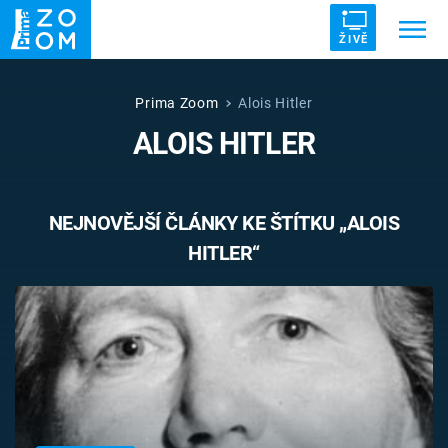
ŽIVĚ
Trendy:
ZRÁDCI
UFO
DRUHÁ SVĚTOVÁ VÁLKA
Prima Zoom
Alois Hitler
ALOIS HITLER
ZÁHADY
VETŘELCI DÁVNOVĚKU
NEJNOVĚJŠÍ ČLÁNKY KE ŠTÍTKU „ALOIS
HITLER“
Témata
Témata
Pořady
TV Program