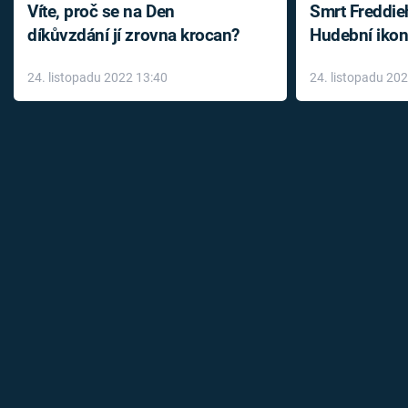
Víte, proč se na Den
Smrt Freddie
díkůvzdání jí zrovna krocan?
Hudební ikon
až do konce 
24. listopadu 2022 13:40
24. listopadu 20
léky