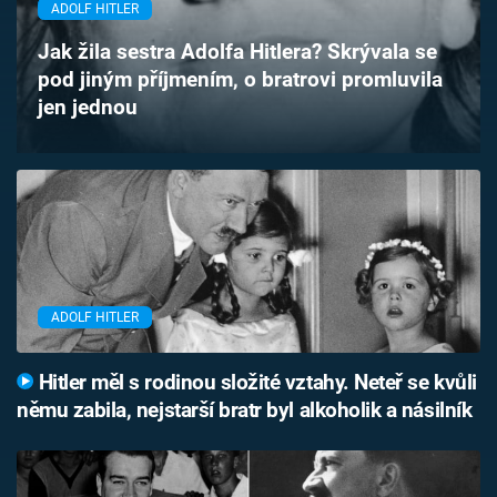
ADOLF HITLER
Časopis
Jak žila sestra Adolfa Hitlera? Skrývala se
Sledujte prima+
pod jiným příjmením, o bratrovi promluvila
jen jednou
Přihlášení
Sledujte nás
ADOLF HITLER
Hitler měl s rodinou složité vztahy. Neteř se kvůli
němu zabila, nejstarší bratr byl alkoholik a násilník