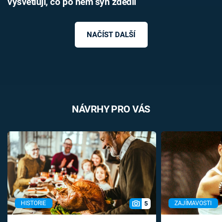
vysvětlují, co po něm syn zdědil
NAČÍST DALŠÍ
NÁVRHY PRO VÁS
5
HISTORIE
ZAJÍMAVOSTI