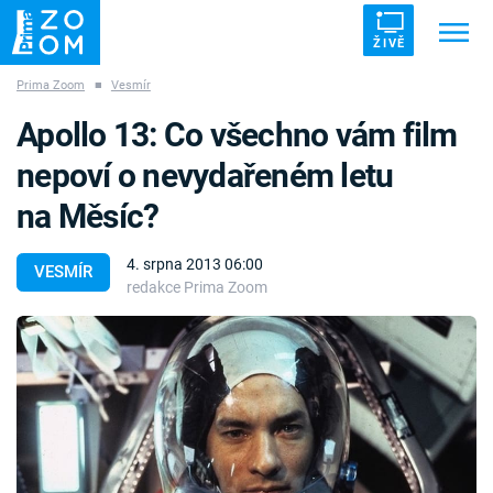
ŽIVĚ
Prima Zoom
■
Vesmír
Trendy:
ZRÁDCI
UFO
DRUHÁ SVĚTOVÁ VÁLKA
Apollo 13: Co všechno vám film
ZÁHADY
VETŘELCI DÁVNOVĚKU
nepoví o nevydařeném letu
na Měsíc?
4. srpna 2013 06:00
VESMÍR
redakce Prima Zoom
Témata
Témata
Pořady
TV Program