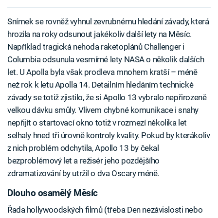
Snímek se rovněž vyhnul zevrubnému hledání závady, která
hrozila na roky odsunout jakékoliv další lety na Měsíc.
Například tragická nehoda raketoplánů Challenger i
Columbia odsunula vesmírné lety NASA o několik dalších
let. U Apolla byla však prodleva mnohem kratší – méně
než rok k letu Apolla 14. Detailním hledáním technické
závady se totiž zjistilo, že si Apollo 13 vybralo nepřirozeně
velkou dávku smůly. Vlivem chybné komunikace i snahy
nepřijít o startovací okno totiž v rozmezí několika let
selhaly hned tři úrovně kontroly kvality. Pokud by kterákoliv
z nich problém odchytila, Apollo 13 by čekal
bezproblémový let a režisér jeho pozdějšího
zdramatizování by utržil o dva Oscary méně.
Dlouho osamělý Měsíc
Řada hollywoodských filmů (třeba Den nezávislosti nebo