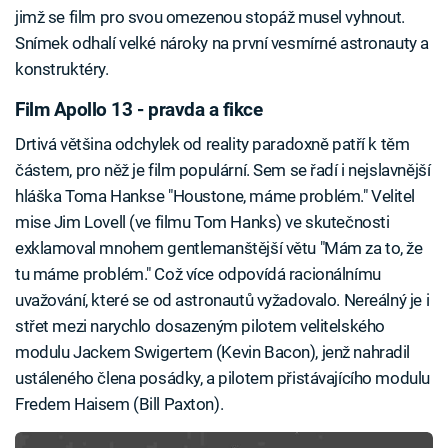
jimž se film pro svou omezenou stopáž musel vyhnout.
Snímek odhalí velké nároky na první vesmírné astronauty a
konstruktéry.
Film Apollo 13 - pravda a fikce
Drtivá většina odchylek od reality paradoxně patří k těm
částem, pro něž je film populární. Sem se řadí i nejslavnější
hláška Toma Hankse "Houstone, máme problém." Velitel
mise Jim Lovell (ve filmu Tom Hanks) ve skutečnosti
exklamoval mnohem gentlemanštější větu "Mám za to, že
tu máme problém." Což více odpovídá racionálnímu
uvažování, které se od astronautů vyžadovalo. Nereálný je i
střet mezi narychlo dosazeným pilotem velitelského
modulu Jackem Swigertem (Kevin Bacon), jenž nahradil
ustáleného člena posádky, a pilotem přistávajícího modulu
Fredem Haisem (Bill Paxton).