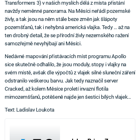
Transformers 3) v našich myslích dělá z místa přistání
navždy neměnné panorama. Na Měsíci neřádí pozemské
živly, a tak jsou na něm stále beze změn jak šlápoty
pozemšťanů, tak i nehybná americká vlajka. Tedy ... až na
ten drobný detail, že se přírodní živly nezemského ražení
samozřejmě nevyhýbají ani Měsíci.
Nedávné mapování přistávacích míst programu Apollo
sice skutečně odhalilo, že jsou moduly, stopy i vlajky na
svém místě, avšak dle výpočtů z vlajek silné sluneční záření
odstranilo veškerou barvu. Jak tedy naznačil server
Cracked, až kolem Měsíce proletí invazní flotila
mimozemšťanů, potěšeně najde jen šestici bílých vlajek...
Text: Ladislav Loukota