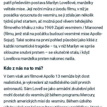
patří především postava Marilyn Lovellové, manželky
velitele mise. Její noční můra z úvodu filmu, v níž je
posádka vycucnuta do vesmíru, se jí zdála jen několik
týdnů před startem, ač možná pod vlivem tehdejšího
filmového trháku z roku 1969 Zajati vesmírem / Marooned
(filmu, jenž stál na počátku budoucí vesmírné mise Apollo-
Sojuz). Také scéna na první pohled působící jako klišé z
každé romantické tragédie – ta, v níž Marilyn ve sprše
sklouzne snubní prstem – se skutečně stala, i když
Lovellova manželka prsten nakonec našla.
Kdo z nás na to má?
V čem však ani filmové Apollo 13 nemůže být dost
realistické, je vykreslení až nadlidského úsilí prvních
astronautů. Sám Lovell se jako armádní zkušební pilot
mohl dostat do vesmíru již během programu Mercury,
prvních amerických misí do vesmíru. Během úzkého