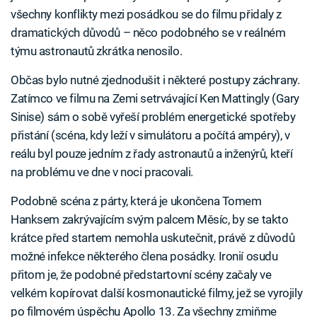
všechny konflikty mezi posádkou se do filmu přidaly z
dramatických důvodů – něco podobného se v reálném
týmu astronautů zkrátka nenosilo.
Občas bylo nutné zjednodušit i některé postupy záchrany.
Zatímco ve filmu na Zemi setrvávající Ken Mattingly (Gary
Sinise) sám o sobě vyřeší problém energetické spotřeby
přistání (scéna, kdy leží v simulátoru a počítá ampéry), v
reálu byl pouze jedním z řady astronautů a inženýrů, kteří
na problému ve dne v noci pracovali.
Podobně scéna z párty, která je ukončena Tomem
Hanksem zakrývajícím svým palcem Měsíc, by se takto
krátce před startem nemohla uskutečnit, právě z důvodů
možné infekce některého člena posádky. Ironií osudu
přitom je, že podobné předstartovní scény začaly ve
velkém kopírovat další kosmonautické filmy, jež se vyrojily
po filmovém úspěchu Apollo 13. Za všechny zmiňme