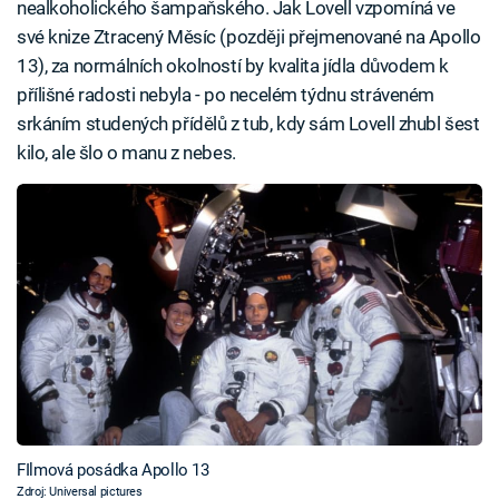
nealkoholického šampaňského. Jak Lovell vzpomíná ve
své knize Ztracený Měsíc (později přejmenované na Apollo
13), za normálních okolností by kvalita jídla důvodem k
přílišné radosti nebyla - po necelém týdnu stráveném
srkáním studených přídělů z tub, kdy sám Lovell zhubl šest
kilo, ale šlo o manu z nebes.
FIlmová posádka Apollo 13
Zdroj: Universal pictures