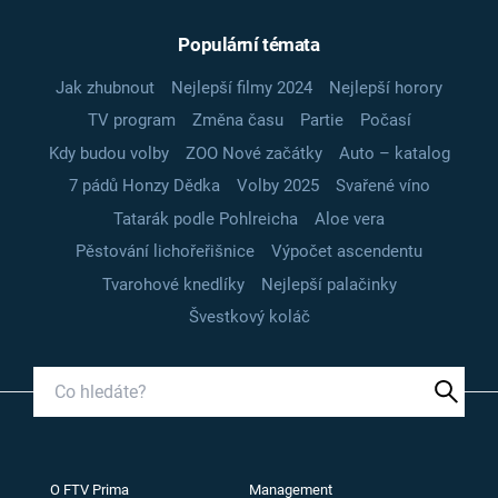
Populární témata
Jak zhubnout
Nejlepší filmy 2024
Nejlepší horory
TV program
Změna času
Partie
Počasí
Kdy budou volby
ZOO Nové začátky
Auto – katalog
7 pádů Honzy Dědka
Volby 2025
Svařené víno
Tatarák podle Pohlreicha
Aloe vera
Pěstování lichořeřišnice
Výpočet ascendentu
Tvarohové knedlíky
Nejlepší palačinky
Švestkový koláč
O FTV Prima
Management