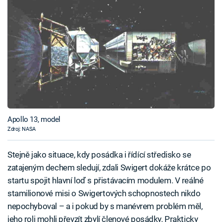
Apollo 13, model
Zdroj: NASA
Stejně jako situace, kdy posádka i řídící středisko se
zatajeným dechem sledují, zdali Swigert dokáže krátce po
startu spojit hlavní loď s přistávacím modulem. V reálné
stamilionové misi o Swigertových schopnostech nikdo
nepochyboval – a i pokud by s manévrem problém měl,
jeho roli mohli převzít zbylí členové posádky. Prakticky