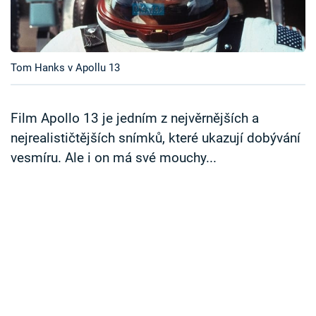
Časopis
Sledujte prima+
Tom Hanks v Apollu 13
Přihlášení
Film Apollo 13 je jedním z nejvěrnějších a
nejrealističtějších snímků, které ukazují dobývání
Sledujte nás
vesmíru. Ale i on má své mouchy...