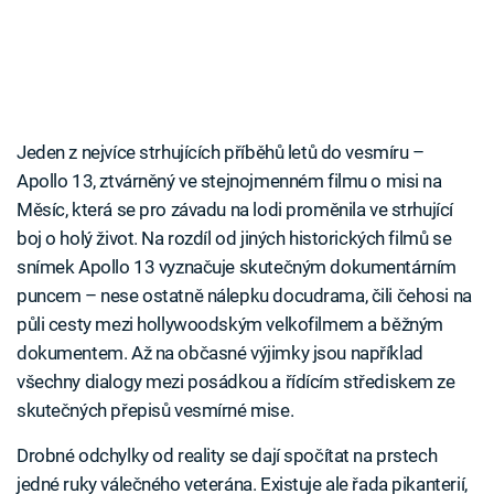
Jeden z nejvíce strhujících příběhů letů do vesmíru –
Apollo 13, ztvárněný ve stejnojmenném filmu o misi na
Měsíc, která se pro závadu na lodi proměnila ve strhující
boj o holý život. Na rozdíl od jiných historických filmů se
snímek Apollo 13 vyznačuje skutečným dokumentárním
puncem – nese ostatně nálepku docudrama, čili čehosi na
půli cesty mezi hollywoodským velkofilmem a běžným
dokumentem. Až na občasné výjimky jsou například
všechny dialogy mezi posádkou a řídícím střediskem ze
skutečných přepisů vesmírné mise.
Drobné odchylky od reality se dají spočítat na prstech
jedné ruky válečného veterána. Existuje ale řada pikanterií,