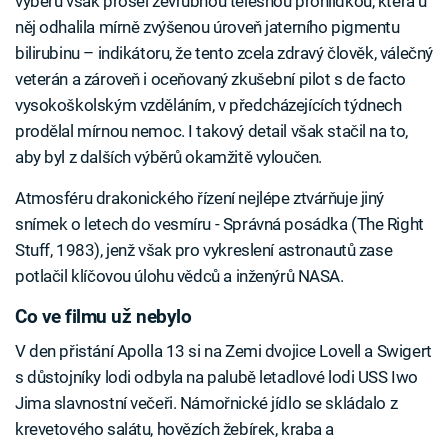
výběru však prošel zevrubnou tělesnou prohlídkou, která u
něj odhalila mírně zvýšenou úroveň jaterního pigmentu
bilirubinu – indikátoru, že tento zcela zdravý člověk, válečný
veterán a zároveň i oceňovaný zkušební pilot s de facto
vysokoškolským vzděláním, v předcházejících týdnech
prodělal mírnou nemoc. I takový detail však stačil na to,
aby byl z dalších výběrů okamžitě vyloučen.
Atmosféru drakonického řízení nejlépe ztvárňuje jiný
snímek o letech do vesmíru - Správná posádka (The Right
Stuff, 1983), jenž však pro vykreslení astronautů zase
potlačil klíčovou úlohu vědců a inženýrů NASA.
Co ve filmu už nebylo
V den přistání Apolla 13 si na Zemi dvojice Lovell a Swigert
s důstojníky lodi odbyla na palubě letadlové lodi USS Iwo
Jima slavnostní večeři. Námořnické jídlo se skládalo z
krevetového salátu, hovězích žebírek, kraba a