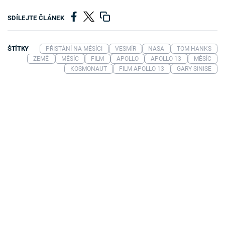
SDÍLEJTE ČLÁNEK
ŠTÍTKY
PŘISTÁNÍ NA MĚSÍCI
VESMÍR
NASA
TOM HANKS
ZEMĚ
MĚSÍC
FILM
APOLLO
APOLLO 13
MĚSÍC
KOSMONAUT
FILM APOLLO 13
GARY SINISE