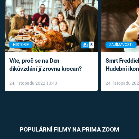
5
HISTORIE
ZAJÍMAVOSTI
Víte, proč se na Den
Smrt Freddie
díkůvzdání jí zrovna krocan?
Hudební ikon
až do konce 
24. listopadu 2022 13:40
24. listopadu 20
léky
POPULÁRNÍ FILMY NA PRIMA ZOOM