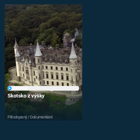
PŘEHRÁT
Skotsko z výšky
Přírodopisný / Dokumentární