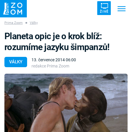
ŽIVĚ
Prima Zoom
■
Války
Trendy:
ZRÁDCI
UFO
DRUHÁ SVĚTOVÁ VÁLKA
Planeta opic je o krok blíž:
ZÁHADY
VETŘELCI DÁVNOVĚKU
rozumíme jazyku šimpanzů!
13. července 2014 06:00
VÁLKY
redakce Prima Zoom
Témata
Témata
Pořady
TV Program