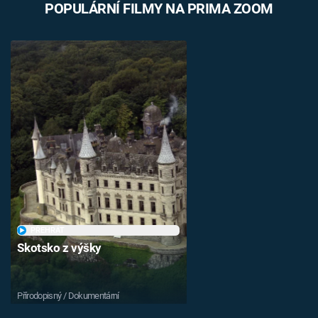
POPULÁRNÍ FILMY NA PRIMA ZOOM
PŘEHRÁT
Skotsko z výšky
Přírodopisný / Dokumentární