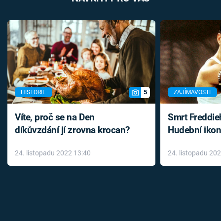
5
HISTORIE
ZAJÍMAVOSTI
Víte, proč se na Den
Smrt Freddie
díkůvzdání jí zrovna krocan?
Hudební ikon
až do konce 
24. listopadu 2022 13:40
24. listopadu 20
léky