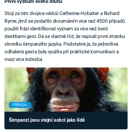
První výzkum svého druhu
Stojí za ním dvojice vědců Catherine Hobaiter a Richard
Byrne, jimž se podařilo zkoumáním více než 4500 případů
použití frází identifikovat význam za více než šesti
desítkami gest. Dá se vlastně říct, že napsali první stránku
slovníku šimpanzího jazyka. Podstatné je, že jednotlivá
odhalená gesta byla využita při praktické komunikaci a
mezi více individui.
PŘÍRODA
Šimpanzi jsou stejní sobci jako lidé