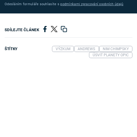
Odesláním formuláře souhlasíte s
podmínkami zpracování osobních údajů
SDÍLEJTE ČLÁNEK
ŠTÍTKY
VÝZKUM
ANDREWS
NIM CHIMPSKY
ÚSVIT PLANETY OPIC