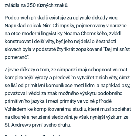
zvládla na 350 různých znaků.
Podobných příkladů existuje za uplynulé dekády více.
Například opičák Nim Chimpsky, pojmenovaný v narážce
na otce moderní lingvistiky Noama Chomského, zvládl
konstruovat i delší věty, byť jeho nejdelší o šestnácti
slovech byla v podstatě čtyřikrát zopakované "Dej mi sníst
pomeranč".
Zjevné důkazy o tom, že šimpanzi mají schopnost vnímat
komplexnější výrazy a především vytvářet z nich věty, čímž
se liší od primitivní komunikace mezi lidmi a například psy,
považovali vědci za znak možného výskytu podobného
primitivního jazyka i mezi primáty ve volné přírodě.
Vzhledem ke komplikovanému studiu, které musí spoléhat
na dlouhé a nerušené sledování, je však nynější výzkum ze
St. Andrews první svého druhu.