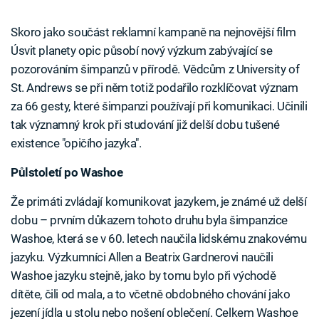
Skoro jako součást reklamní kampaně na nejnovější film
Úsvit planety opic působí nový výzkum zabývající se
pozorováním šimpanzů v přírodě. Vědcům z University of
St. Andrews se při něm totiž podařilo rozklíčovat význam
za 66 gesty, které šimpanzi používají při komunikaci. Učinili
tak významný krok při studování již delší dobu tušené
existence "opičího jazyka".
Půlstoletí po Washoe
Že primáti zvládají komunikovat jazykem, je známé už delší
dobu – prvním důkazem tohoto druhu byla šimpanzice
Washoe, která se v 60. letech naučila lidskému znakovému
jazyku. Výzkumníci Allen a Beatrix Gardnerovi naučili
Washoe jazyku stejně, jako by tomu bylo při východě
dítěte, čili od mala, a to včetně obdobného chování jako
jezení jídla u stolu nebo nošení oblečení. Celkem Washoe