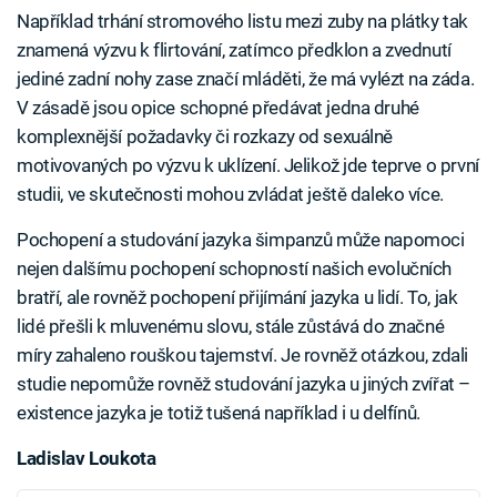
Například trhání stromového listu mezi zuby na plátky tak
znamená výzvu k flirtování, zatímco předklon a zvednutí
jediné zadní nohy zase značí mláděti, že má vylézt na záda.
V zásadě jsou opice schopné předávat jedna druhé
komplexnější požadavky či rozkazy od sexuálně
motivovaných po výzvu k uklízení. Jelikož jde teprve o první
studii, ve skutečnosti mohou zvládat ještě daleko více.
Pochopení a studování jazyka šimpanzů může napomoci
nejen dalšímu pochopení schopností našich evolučních
bratří, ale rovněž pochopení přijímání jazyka u lidí. To, jak
lidé přešli k mluvenému slovu, stále zůstává do značné
míry zahaleno rouškou tajemství. Je rovněž otázkou, zdali
studie nepomůže rovněž studování jazyka u jiných zvířat –
existence jazyka je totiž tušená například i u delfínů.
Ladislav Loukota