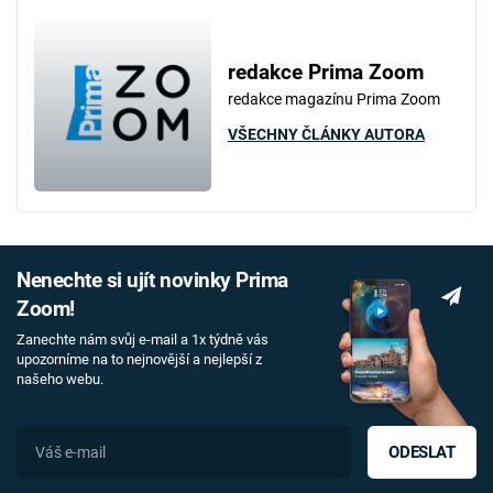
redakce Prima Zoom
redakce magazínu Prima Zoom
VŠECHNY ČLÁNKY AUTORA
Nenechte si ujít novinky Prima
Zoom!
Zanechte nám svůj e-mail a 1x týdně vás
upozorníme na to nejnovější a nejlepší z
našeho webu.
ODESLAT