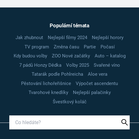
Populární témata
Jak zhubnout
Nejlepší filmy 2024
Nejlepší horory
TV program
Změna času
Partie
Počasí
Kdy budou volby
ZOO Nové začátky
Auto – katalog
7 pádů Honzy Dědka
Volby 2025
Svařené víno
Tatarák podle Pohlreicha
Aloe vera
Pěstování lichořeřišnice
Výpočet ascendentu
Tvarohové knedlíky
Nejlepší palačinky
Švestkový koláč