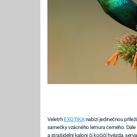
názvem Exotika.
Veletrh
EXOTIKA
nabízí jedinečnou příle
samečky vzácného lemura černého. Dále 
a strašidelní kaloni či kočičí hvězda, ser