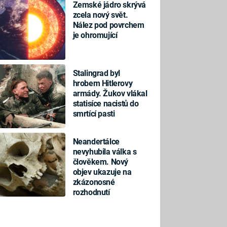
Zemské jádro skrývá
zcela nový svět.
Nález pod povrchem
je ohromující
Stalingrad byl
hrobem Hitlerovy
armády. Žukov vlákal
statisíce nacistů do
smrtící pasti
Neandertálce
nevyhubila válka s
člověkem. Nový
objev ukazuje na
zkázonosné
rozhodnutí