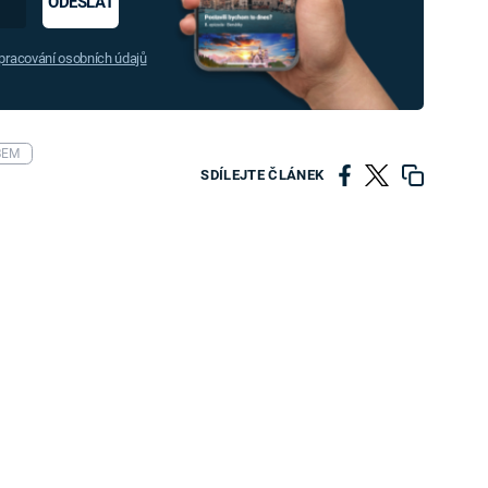
ODESLAT
racování osobních údajů
BEM
SDÍLEJTE ČLÁNEK