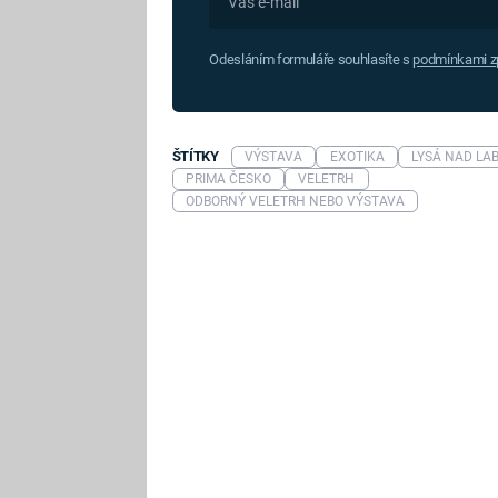
Odesláním formuláře souhlasíte s
podmínkami zp
ŠTÍTKY
VÝSTAVA
EXOTIKA
LYSÁ NAD LA
PRIMA ČESKO
VELETRH
ODBORNÝ VELETRH NEBO VÝSTAVA