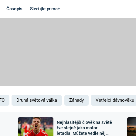
Časopis
Sledujte prima+
Věda a
Války
technika
STUDENÁ V
KORONAVIRUS
VÁLKA VE
VIETNAMU
VESMÍR
VÁLEČNÉ FI
MARS
SERIÁLY
FO
Druhá světová válka
Záhady
Vetřelci dávnověku
Nejhlasitější člověk na světě
Záhady a
Zajímav
řve stejně jako motor
letadla. Můžete vedle něj
konspirace