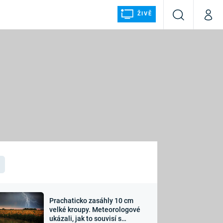
ŽIVĚ
Vyhledávání
Můj p
Prima+
ÁLKA
CNN Prima NEWS
Prima FRESH
Prima LIVING
LMY A
Prima Ženy
Prima LAJK
Prachaticko zasáhly 10 cm
osti
velké kroupy. Meteorologové
Sledujte nás
ukázali, jak to souvisí s