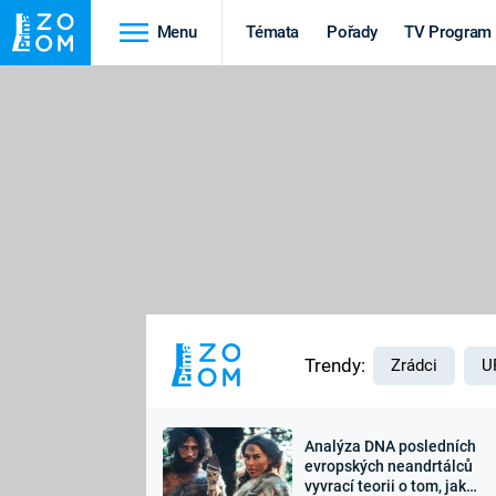
Menu
Témata
Pořady
TV Program
Cestování
Historie
HRADY A ZÁMKY
VIKINGOVÉ
HEDVÁBNÁ STEZKA
EPIDEMIE A
PANDEMIE
PŘÍRODA
STAROVĚKÝ EGYPT
Trendy:
Zrádci
U
Analýza DNA posledních
Druhá
Výročí
evropských neandrtálců
vyvrací teorii o tom, jak
světová válka