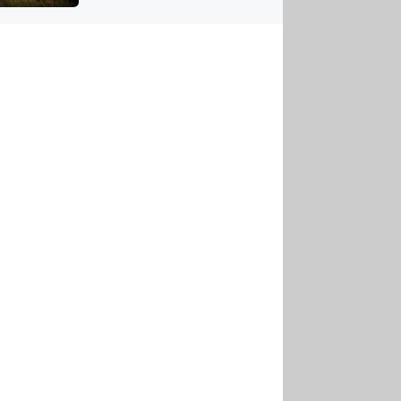
US
tornádem
RSUS
ZE A