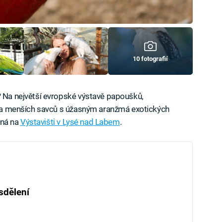
10 fotografií
? Na největší evropské výstavě papoušků,
yb a menších savců s úžasným aranžmá exotických
koná na
Výstavišti v Lysé nad Labem
.
sdělení