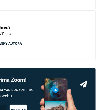
hová
V Prima
ÁNKY AUTORA
Prima Zoom!
dně vás upozorníme
ho webu.