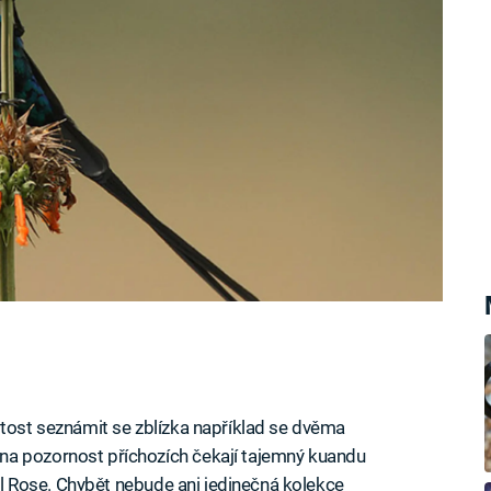
žitost seznámit se zblízka například se dvěma
na pozornost příchozích čekají tajemný kuandu
val Rose. Chybět nebude ani jedinečná kolekce