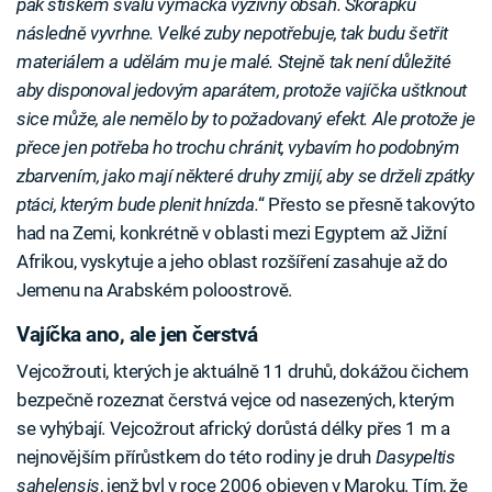
pak stiskem svalů vymačká výživný obsah. Skořápku
následně vyvrhne. Velké zuby nepotřebuje, tak budu šetřit
materiálem a udělám mu je malé. Stejně tak není důležité
aby disponoval jedovým aparátem, protože vajíčka uštknout
sice může, ale nemělo by to požadovaný efekt. Ale protože je
přece jen potřeba ho trochu chránit, vybavím ho podobným
zbarvením, jako mají některé druhy zmijí, aby se drželi zpátky
ptáci, kterým bude plenit hnízda.
“ Přesto se přesně takovýto
had na Zemi, konkrétně v oblasti mezi Egyptem až Jižní
Afrikou, vyskytuje a jeho oblast rozšíření zasahuje až do
Jemenu na Arabském poloostrově.
Vajíčka ano, ale jen čerstvá
Vejcožrouti, kterých je aktuálně 11 druhů, dokážou čichem
bezpečně rozeznat čerstvá vejce od nasezených, kterým
se vyhýbají. Vejcožrout africký dorůstá délky přes 1 m a
nejnovějším přírůstkem do této rodiny je druh
Dasypeltis
sahelensis
, jenž byl v roce 2006 objeven v Maroku. Tím, že