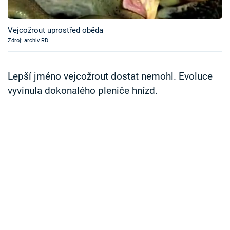
Časopis
Vejcožrout uprostřed oběda
Sledujte prima+
Zdroj: archiv RD
Přihlášení
Lepší jméno vejcožrout dostat nemohl. Evoluce
vyvinula dokonalého pleniče hnízd.
Sledujte nás