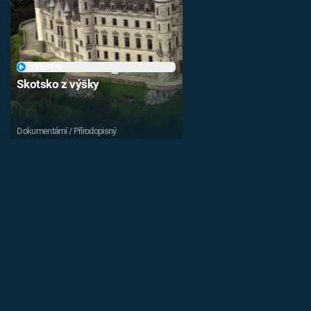
PŘEHRÁT
Skotsko z výšky
Dokumentární / Přírodopisný