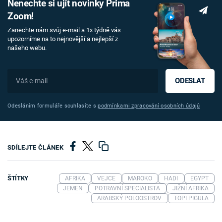
Nenechte si ujít novinky Prima
Zoom!
Zanechte nám svůj e-mail a 1x týdně vás
upozorníme na to nejnovější a nejlepší z
našeho webu.
ODESLAT
Odesláním formuláře souhlasíte s
podmínkami zpracování osobních údajů
SDÍLEJTE ČLÁNEK
ŠTÍTKY
AFRIKA
VEJCE
MAROKO
HADI
EGYPT
JEMEN
POTRAVNÍ SPECIALISTA
JIŽNÍ AFRIKA
ARABSKÝ POLOOSTROV
TOPI PIGULA