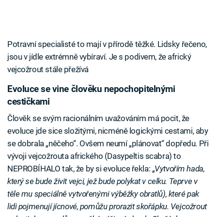
Potravní specialisté to mají v přírodě těžké. Lidsky řečeno,
jsou v jídle extrémně vybíraví. Je s podivem, že africký
vejcožrout stále přežívá
Evoluce se vine člověku nepochopitelnými
cestičkami
Člověk se svým racionálním uvažováním má pocit, že
evoluce jde sice složitými, nicméně logickými cestami, aby
se dobrala „něčeho“. Ovšem neumí „plánovat“ dopředu. Při
vývoji vejcožrouta afrického (Dasypeltis scabra) to
NEPROBÍHALO tak, že by si evoluce řekla: „
Vytvořím hada,
který se bude živit vejci, jež bude polykat v celku. Teprve v
těle mu speciálně vytvořenými výběžky obratlů), které pak
lidi pojmenují jícnové, pomůžu prorazit skořápku. Vejcožrout