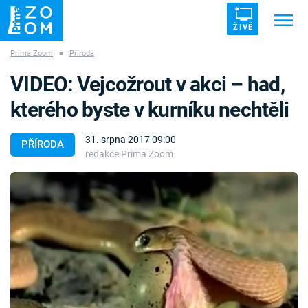
ŽIVĚ
Prima Zoom
■
Příroda
Trendy:
ZRÁDCI
UFO
DRUHÁ SVĚTOVÁ VÁLKA
VIDEO: Vejcožrout v akci – had,
ZÁHADY
VETŘELCI DÁVNOVĚKU
kterého byste v kurníku nechtěli
31. srpna 2017 09:00
PŘÍRODA
redakce Prima Zoom
Témata
Témata
Pořady
TV Program