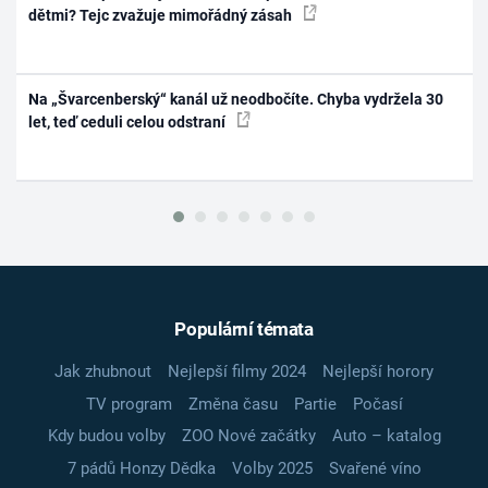
dětmi? Tejc zvažuje mimořádný zásah
Na „Švarcenberský“ kanál už neodbočíte. Chyba vydržela 30
let, teď ceduli celou odstraní
Populární témata
Jak zhubnout
Nejlepší filmy 2024
Nejlepší horory
TV program
Změna času
Partie
Počasí
Kdy budou volby
ZOO Nové začátky
Auto – katalog
7 pádů Honzy Dědka
Volby 2025
Svařené víno