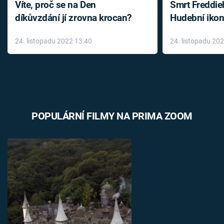
Víte, proč se na Den
Smrt Freddie
díkůvzdání jí zrovna krocan?
Hudební ikon
až do konce 
24. listopadu 2022 13:40
24. listopadu 20
léky
POPULÁRNÍ FILMY NA PRIMA ZOOM