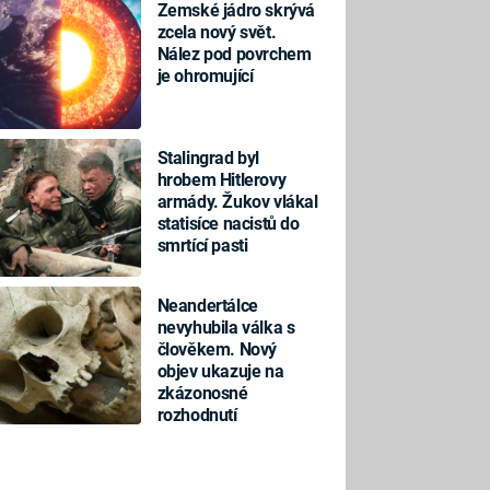
Zemské jádro skrývá
zcela nový svět.
Nález pod povrchem
je ohromující
Stalingrad byl
hrobem Hitlerovy
armády. Žukov vlákal
statisíce nacistů do
smrtící pasti
Neandertálce
nevyhubila válka s
člověkem. Nový
objev ukazuje na
zkázonosné
rozhodnutí