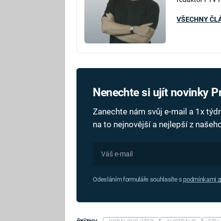
VŠECHNY ČL
Nenechte si ujít novinky 
Zanechte nám svůj e-mail a 1x tý
na to nejnovější a nejlepší z naše
Odesláním formuláře souhlasíte s
podmínkami zp