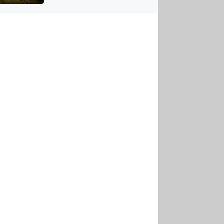
US
tornádem
RSUS
ZE A