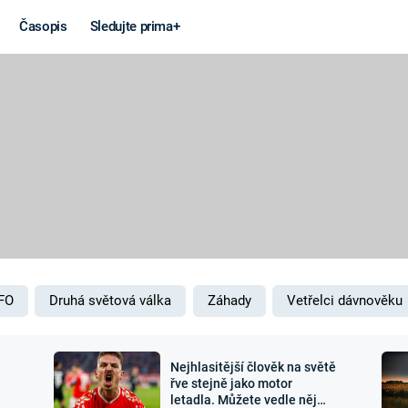
Časopis
Sledujte prima+
Věda a
Války
technika
STUDENÁ V
KORONAVIRUS
VÁLKA VE
VIETNAMU
VESMÍR
VÁLEČNÉ FI
MARS
SERIÁLY
FO
Druhá světová válka
Záhady
Vetřelci dávnověku
Nejhlasitější člověk na světě
Záhady a
Zajímav
řve stejně jako motor
letadla. Můžete vedle něj
konspirace