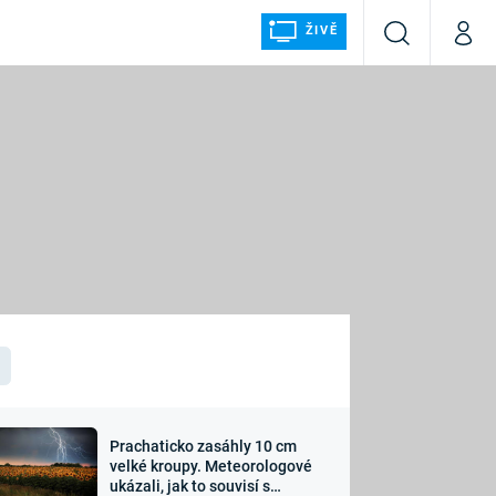
ŽIVĚ
Vyhledávání
Můj p
Prima+
ÁLKA
CNN Prima NEWS
Prima FRESH
Prima LIVING
LMY A
Prima Ženy
Prima LAJK
Prachaticko zasáhly 10 cm
osti
velké kroupy. Meteorologové
Sledujte nás
ukázali, jak to souvisí s