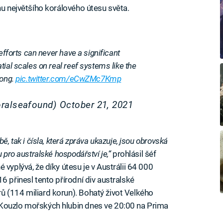
nu největšího korálového útesu světa.
efforts can never have a significant
ial scales on real reef systems like the
long.
pic.twitter.com/eCwZMc7Kmp
oralseafound)
October 21, 2021
ě, tak i čísla, která zpráva ukazuje, jsou obrovská
 pro australské hospodářství je,“
prohlásil šéf
vyplývá, že díky útesu je v Austrálii 64 000
6 přinesl tento přírodní div australské
 (114 miliard korun). Bohatý život Velkého
Kouzlo mořských hlubin dnes ve 20:00 na Prima