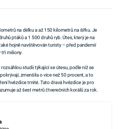
lometrů na délku a až 150 kilometrů na šířku. Je
hů ptáků a 1 500 druhů ryb. Útes, který je na
e také hojně navštěvován turisty – před pandemií
tři miliony.
ozsáhlou studii týkající se útesu, podle níž se
 pokrývají, zmenšila o více než 50 procent, a to
ření hvězdice trnité. Tato dravá hvězdice je pro
nzumuje až šest metrů čtverečních korálů za rok.
a
Prima