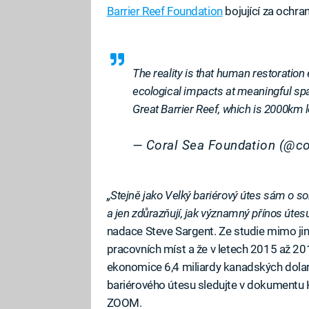
Barrier Reef Foundation
bojující za ochra
The reality is that human restoration 
ecological impacts at meaningful spat
Great Barrier Reef, which is 2000km 
— Coral Sea Foundation (@c
„Stejně jako Velký bariérový útes sám o sob
a jen zdůrazňují, jak významný přínos útesu
nadace Steve Sargent. Ze studie mimo jiné 
pracovních míst a že v letech 2015 až 201
ekonomice 6,4 miliardy kanadských dolarů
bariérového útesu sledujte v dokumentu 
ZOOM.