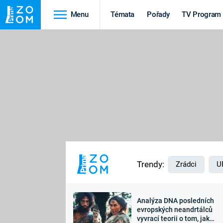
Menu
Témata
Pořady
TV Program
Cestování
Historie
HRADY A ZÁMKY
VIKINGOVÉ
HEDVÁBNÁ STEZKA
EPIDEMIE A
PANDEMIE
PŘÍRODA
STAROVĚKÝ EGYPT
Trendy:
Zrádci
U
Analýza DNA posledních
Druhá
Výročí
evropských neandrtálců
vyvrací teorii o tom, jak
světová válka