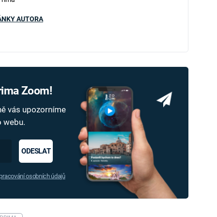
ÁNKY AUTORA
Prima Zoom!
dně vás upozorníme
ho webu.
ODESLAT
racování osobních údajů