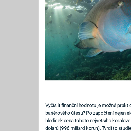
Vyčíslit finanční hodnotu je možné prakti
bariérového útesu? Po započtení nejen ek
hledisek cena tohoto největšího korálovéh
dolarů (996 miliard korun). Tvrdí to stud