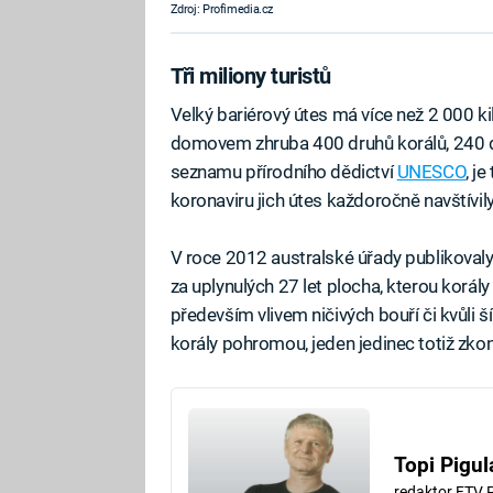
Zdroj: Profimedia.cz
Tři miliony turistů
Velký bariérový útes má více než 2 000 ki
domovem zhruba 400 druhů korálů, 240 dru
seznamu přírodního dědictví
UNESCO
, j
koronaviru jich útes každoročně navštívily 
V roce 2012 australské úřady publikovaly r
za uplynulých 27 let plocha, kterou korály
především vlivem ničivých bouří či kvůli ší
korály pohromou, jeden jedinec totiž zko
Topi Pigul
redaktor FTV 