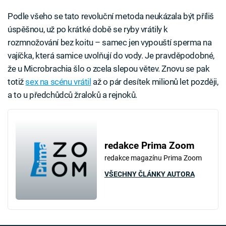
Podle všeho se tato revoluční metoda neukázala být příliš
úspěšnou, už po krátké době se ryby vrátily k
rozmnožování bez koitu – samec jen vypouští sperma na
vajíčka, která samice uvolňují do vody. Je pravděpodobné,
že u Microbrachia šlo o zcela slepou větev. Znovu se pak
totiž
sex na scénu vrátil
až o pár desítek milionů let později,
a to u předchůdců žraloků a rejnoků.
redakce Prima Zoom
redakce magazínu Prima Zoom
VŠECHNY ČLÁNKY AUTORA