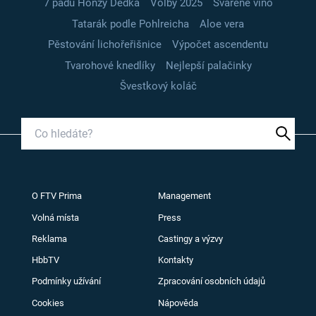
7 pádů Honzy Dědka
Volby 2025
Svařené víno
Tatarák podle Pohlreicha
Aloe vera
Pěstování lichořeřišnice
Výpočet ascendentu
Tvarohové knedlíky
Nejlepší palačinky
Švestkový koláč
O FTV Prima
Management
Volná místa
Press
Reklama
Castingy a výzvy
HbbTV
Kontakty
Podmínky užívání
Zpracování osobních údajů
Cookies
Nápověda