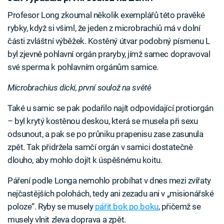
Profesor Long zkoumal několik exemplářů této pravěké
rybky, když si všiml, že jeden z microbrachiů má v dolní
části zvláštní výběžek. Kostěný útvar podobný písmenu L
byl zjevně pohlavní orgán praryby, jímž samec dopravoval
své sperma k pohlavním orgánům samice.
Microbrachius dicki, první soulož na světě
Také u samic se pak podařilo najít odpovídající protiorgán
– byl krytý kostěnou deskou, která se musela při sexu
odsunout, a pak se po průniku prapenisu zase zasunula
zpět. Tak přidržela samčí orgán v samici dostatečně
dlouho, aby mohlo dojít k úspěšnému koitu.
Páření podle Longa nemohlo probíhat v dnes mezi zvířaty
nejčastějších polohách, tedy ani zezadu ani v „misionářské
poloze“. Ryby se musely
pářit bok po boku
, přičemž se
musely vlnit zleva doprava a zpět.