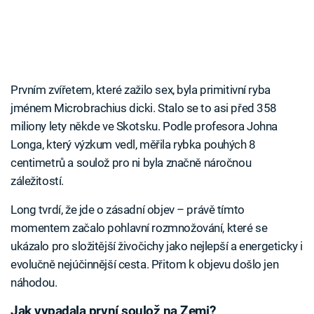
Prvním zvířetem, které zažilo sex, byla primitivní ryba
jménem Microbrachius dicki. Stalo se to asi před 358
miliony lety někde ve Skotsku. Podle profesora Johna
Longa, který výzkum vedl, měřila rybka pouhých 8
centimetrů a soulož pro ni byla značně náročnou
záležitostí.
Long tvrdí, že jde o zásadní objev – právě tímto
momentem začalo pohlavní rozmnožování, které se
ukázalo pro složitější živočichy jako nejlepší a energeticky i
evolučně nejúčinnější cesta. Přitom k objevu došlo jen
náhodou.
Jak vypadala první soulož na Zemi?