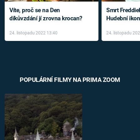
Víte, proč se na Den
Smrt Freddie
díkůvzdání jí zrovna krocan?
Hudební ikon
až do konce 
24. listopadu 2022 13:40
24. listopadu 20
léky
POPULÁRNÍ FILMY NA PRIMA ZOOM