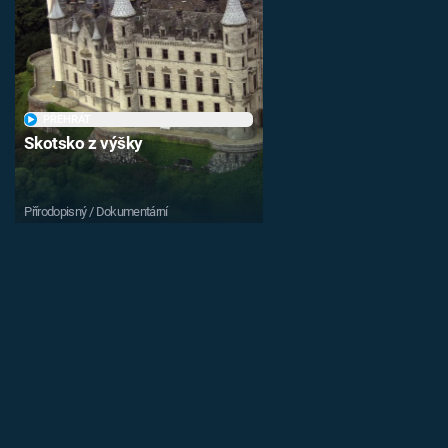
PŘEHRÁT
Skotsko z výšky
Přírodopisný / Dokumentární