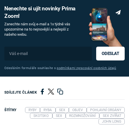
Nenechte si ujít novinky Prima
Zoom!
Zanechte nám svůj e-mail a 1x týdně vás
upozorníme na to nejnovější a nejlepší z
našeho webu.
ODESLAT
Odesláním formuláře souhlasíte s
podmínkami zpracování osobních údajů
SDÍLEJTE ČLÁNEK
ŠTÍTKY
RYBY
RYBA
SEX
OBJEV
POHLAVNÍ ORGÁNY
SKOTSKO
SEX
ROZMNOŽOVÁNÍ
SEX ZVÍŘAT
JOHN LONG