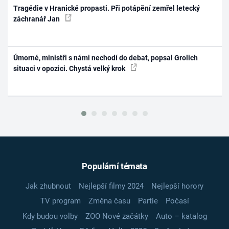
Tragédie v Hranické propasti. Při potápění zemřel letecký
záchranář Jan
Úmorné, ministři s námi nechodí do debat, popsal Grolich
situaci v opozici. Chystá velký krok
Populární témata
Jak zhubnout
Nejlepší filmy 2024
Nejlepší horory
TV program
Změna času
Partie
Počasí
Kdy budou volby
ZOO Nové začátky
Auto – katalog