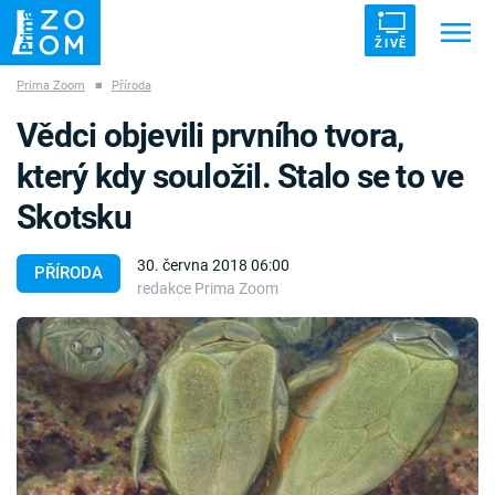
ŽIVĚ
Prima Zoom
■
Příroda
Trendy:
ZRÁDCI
UFO
DRUHÁ SVĚTOVÁ VÁLKA
Vědci objevili prvního tvora,
ZÁHADY
VETŘELCI DÁVNOVĚKU
který kdy souložil. Stalo se to ve
Skotsku
30. června 2018 06:00
PŘÍRODA
redakce Prima Zoom
Témata
Témata
Pořady
TV Program