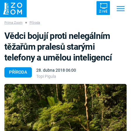
ŽIVĚ
Prima Zoom
■
Příroda
Trendy:
ZRÁDCI
UFO
DRUHÁ SVĚTOVÁ VÁLKA
Vědci bojují proti nelegálním
ZÁHADY
VETŘELCI DÁVNOVĚKU
těžařům pralesů starými
telefony a umělou inteligencí
28. dubna 2018 06:00
PŘÍRODA
Topi Pigula
Témata
Témata
Pořady
TV Program