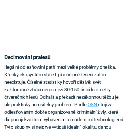
Decimování pralesů
Ilegální odlesňování patří mezi velké problémy dneška.
Křehký ekosystém stále trpí a účinné řešení zatím
neexistuje. Číselné statistiky hovoří děsivě: svět
každoročně ztrácí něco mezi 80-150 tisíci kilometry
čtverečních lesů. Odhalit a překazit nezákonnou těžbu je
ale prakticky neřešitelný problém. Podle
OSN
stojí za
odlesňováním dobře organizované kriminální živly, které
disponují kvalitním vybavením a moderními technologiemi.
Tyto skupiny si nejprve vytipují ideální lokalitu, danou