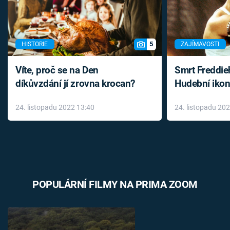
5
HISTORIE
ZAJÍMAVOSTI
Víte, proč se na Den
Smrt Freddie
díkůvzdání jí zrovna krocan?
Hudební ikon
až do konce 
24. listopadu 2022 13:40
24. listopadu 20
léky
POPULÁRNÍ FILMY NA PRIMA ZOOM