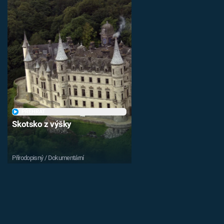
PŘEHRÁT
Skotsko z výšky
Přírodopisný / Dokumentární