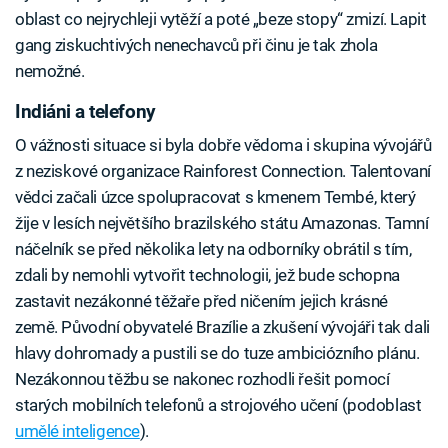
oblast co nejrychleji vytěží a poté „beze stopy“ zmizí. Lapit
gang ziskuchtivých nenechavců při činu je tak zhola
nemožné.
Indiáni a telefony
O vážnosti situace si byla dobře vědoma i skupina vývojářů
z neziskové organizace Rainforest Connection. Talentovaní
vědci začali úzce spolupracovat s kmenem Tembé, který
žije v lesích největšího brazilského státu Amazonas. Tamní
náčelník se před několika lety na odborníky obrátil s tím,
zdali by nemohli vytvořit technologii, jež bude schopna
zastavit nezákonné těžaře před ničením jejich krásné
země. Původní obyvatelé Brazílie a zkušení vývojáři tak dali
hlavy dohromady a pustili se do tuze ambiciózního plánu.
Nezákonnou těžbu se nakonec rozhodli řešit pomocí
starých mobilních telefonů a strojového učení (podoblast
umělé inteligence
).