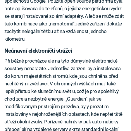
společnosti Google. Použitá open-source platforma byla
poté aplikována do telefonů, o jejichž energetickou výdrž
se starají instalované solární adaptéry. A leč se může zdát
tato kombinace jako „nemotorná“, jediné zařízení dokáže
zachytit nelegální těžbu až na vzdálenost jednoho
kilometru.
Neúnavní elektroničtí strážci
Při běžné procházce ale na tyto důmyslné elektronické
soustavy nenarazíte. Jednotlivá zařízení byla instalována
do korun majestátních stromů, kde jsou chráněna před
nechtěnými zvědavci. V ohromných výškách mají také
lepší přístup ke slunečnímu světlu, což je pro spolehlivý
chod zcela nezbytné energie. „Guardian“, jak se
modifikovaným přístrojům přezdívá, byly prozatím
instalovány v nejohroženějších oblastech, kde nepřetržitě
střeží okolní zvuky. Pořízené nahrávky pak automaticky
přeposílají na vzdálené servery skrze standardní lokální