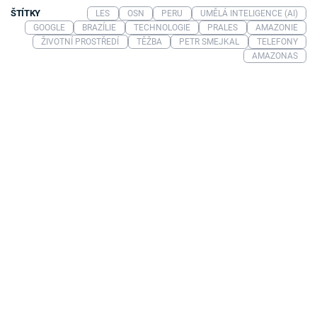
ŠTÍTKY
LES
OSN
PERU
UMĚLÁ INTELIGENCE (AI)
GOOGLE
BRAZÍLIE
TECHNOLOGIE
PRALES
AMAZONIE
ŽIVOTNÍ PROSTŘEDÍ
TĚŽBA
PETR SMEJKAL
TELEFONY
AMAZONAS