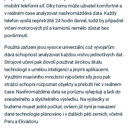
mobilní telefonní síť. Díky tomu může uživatel komfortně a
v reálném čase analyzovat nashromážděná data. Každý
telefon vysílá nepřetržitě 24 hodin denně, tudíž by případné
vrčení motorových pil a kamionů nemělo zůstat bez
povšimnutí.
Použitá zařízení jsou vysoce univerzální, což vývojářům
dává schopnost analyzovat každou vrstvu jednotlivých dat.
Strojové učení pak dovolí používat širokou škálu
technologií s umělou inteligencí a jinými aplikacemi.
Využitím masivního množství výpočetní síly jsou pak
strážci schopni rozpoznat objekty a přeložit řeč v reálném
čase. Nashromážděná data se porůznu vylepšují a ladí do
snesitelného a slyšitelného výsledku. Na výsledky si
budeme muset ještě počkat, ovšem již nyní je nasazení
dané technologie plánováno i v dalších pěti zemích, včetně
Peru a Ekvádoru.