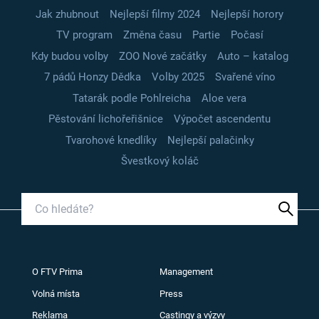
Jak zhubnout
Nejlepší filmy 2024
Nejlepší horory
TV program
Změna času
Partie
Počasí
Kdy budou volby
ZOO Nové začátky
Auto – katalog
7 pádů Honzy Dědka
Volby 2025
Svařené víno
Tatarák podle Pohlreicha
Aloe vera
Pěstování lichořeřišnice
Výpočet ascendentu
Tvarohové knedlíky
Nejlepší palačinky
Švestkový koláč
O FTV Prima
Management
Volná místa
Press
Reklama
Castingy a výzvy