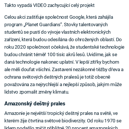
Takto vypadá VIDEO zachycující celý projekt
Celou akci zaštiťuje společnost Google, která zahájila
program „Planet Guardians“. Stovky talentovaných
studentů se pustí do vývoje vlastních elektronických
zařízení, která budou odesílána do ohrožených oblastí. Do
roku 2020 společnost očekává, že studentské technologie
budou chránit téměř 100 tisíc akrů lesů. Uvidíme, jak se
daná technologie nakonec uplatní. V lepší zítřky bychom
ale měli doufat všichni. Zastavení nezákonné těžby dřeva a
ochrana světových deštných pralesů je totiž obecně
považována za nejrychlejší a nejlepší způsob, jakým může
lidstvo zpomalit změny klimatu.
Amazonský deštný prales
Amazonie je největší tropický deštný prales na světě, ve
kterém žije čtvrtina světové biodiverzity. Od roku 1970 se
lidem podařilo zničit přibližně 20 procent amazonských