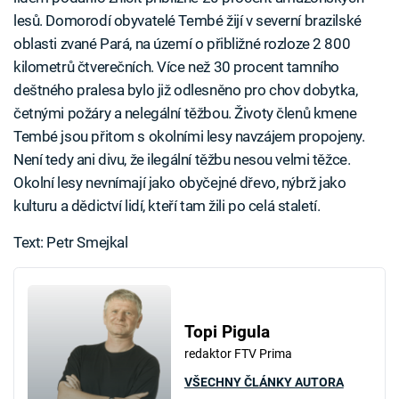
lesů. Domorodí obyvatelé Tembé žijí v severní brazilské
oblasti zvané Pará, na území o přibližné rozloze 2 800
kilometrů čtverečních. Více než 30 procent tamního
deštného pralesa bylo již odlesněno pro chov dobytka,
četnými požáry a nelegální těžbou. Životy členů kmene
Tembé jsou přitom s okolními lesy navzájem propojeny.
Není tedy ani divu, že ilegální těžbu nesou velmi těžce.
Okolní lesy nevnímají jako obyčejné dřevo, nýbrž jako
kulturu a dědictví lidí, kteří tam žili po celá staletí.
Text: Petr Smejkal
Topi Pigula
redaktor FTV Prima
VŠECHNY ČLÁNKY AUTORA