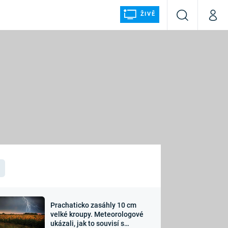
ŽIVĚ
Vyhledávání
Můj p
Prima+
ÁLKA
CNN Prima NEWS
Prima FRESH
Prima LIVING
LMY A
Prima Ženy
Prima LAJK
Prachaticko zasáhly 10 cm
osti
velké kroupy. Meteorologové
Sledujte nás
ukázali, jak to souvisí s