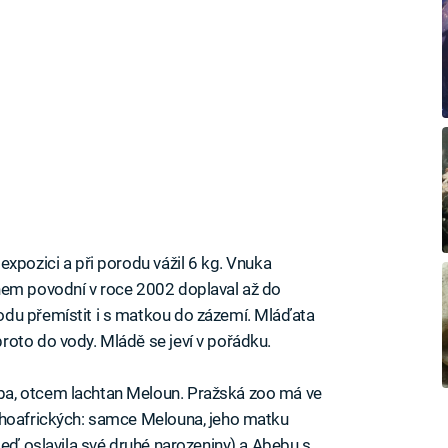
xpozici a při porodu vážil 6 kg. Vnuka
hem povodní v roce 2002 doplaval až do
du přemístit i s matkou do zázemí. Mláďata
oto do vody. Mládě se jeví v pořádku.
a, otcem lachtan Meloun. Pražská zoo má ve
ihoafrických: samce Melouna, jeho matku
teď oslavila své druhé narozeniny) a Abebu s