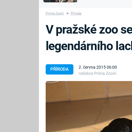
MARIE TEREZIE
vyhynuli
ADOLF HITLER
NAPOLEON
Prima Zoom
■
Příroda
BONAPARTE
ATENTÁT NA
V pražské zoo se
REINHARDA
BRITSKÁ
HEYDRICHA
KRÁLOVSKÁ
legendárního la
RODINA
PRVNÍ SVĚTOVÁ
VÁLKA
2. června 2015 06:00
PŘÍRODA
redakce Prima Zoom