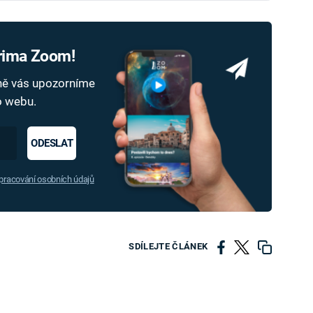
Prima Zoom!
dně vás upozorníme
ho webu.
ODESLAT
racování osobních údajů
SDÍLEJTE ČLÁNEK