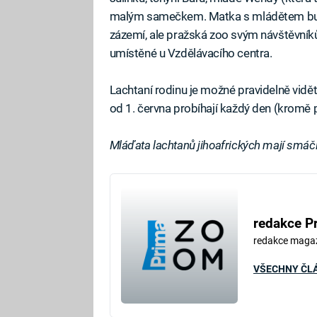
malým samečkem. Matka s mládětem bud
zázemí, ale pražská zoo svým návštěvník
umístěné u Vzdělávacího centra.
Lachtaní rodinu je možné pravidelně vidě
od 1. června probíhají každý den (kromě 
Mláďata lachtanů jihoafrických mají smáči
redakce P
redakce maga
VŠECHNY ČL