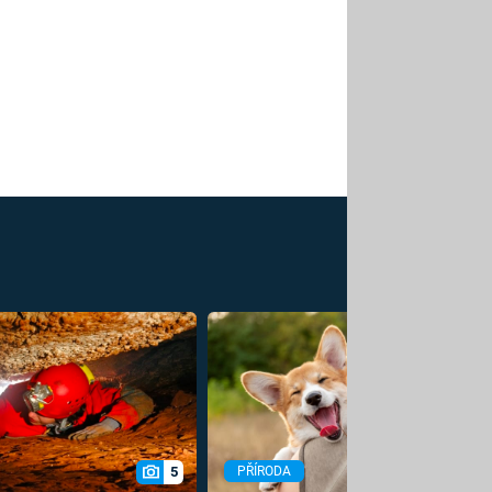
5
PŘÍRODA