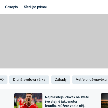
Časopis
Sledujte prima+
Věda a
Války
technika
STUDENÁ V
KORONAVIRUS
VÁLKA VE
VIETNAMU
VESMÍR
VÁLEČNÉ FI
MARS
SERIÁLY
FO
Druhá světová válka
Záhady
Vetřelci dávnověku
Nejhlasitější člověk na světě
Záhady a
Zajímav
řve stejně jako motor
letadla. Můžete vedle něj
konspirace