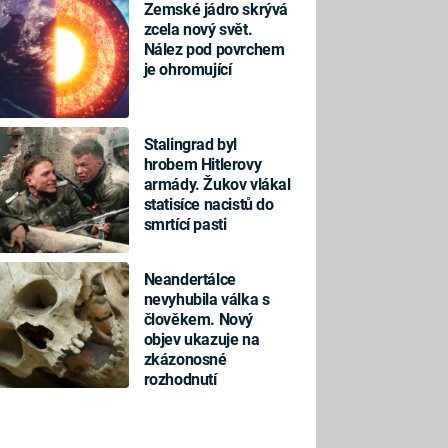
Zemské jádro skrývá
zcela nový svět.
Nález pod povrchem
je ohromující
Stalingrad byl
hrobem Hitlerovy
armády. Žukov vlákal
statisíce nacistů do
smrtící pasti
Neandertálce
nevyhubila válka s
člověkem. Nový
objev ukazuje na
zkázonosné
rozhodnutí