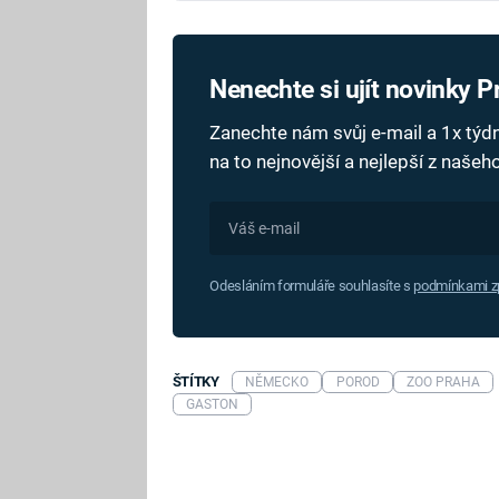
Nenechte si ujít novinky 
Zanechte nám svůj e-mail a 1x tý
na to nejnovější a nejlepší z naše
Odesláním formuláře souhlasíte s
podmínkami zp
ŠTÍTKY
NĚMECKO
POROD
ZOO PRAHA
GASTON