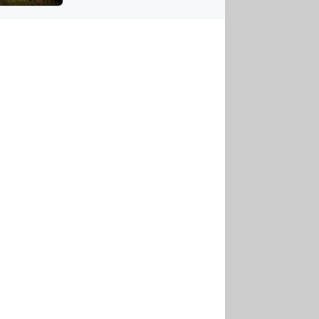
US
tornádem
RSUS
ZE A