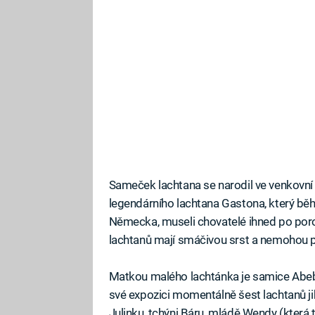
Sameček lachtana se narodil ve venkovní e
legendárního lachtana Gastona, který bě
Německa, museli chovatelé ihned po poro
lachtanů mají smáčivou srst a nemohou pr
Matkou malého lachtánka je samice Abeb
své expozici momentálně šest lachtanů j
Julinku, tchýni Báru, mládě Wendy (která 