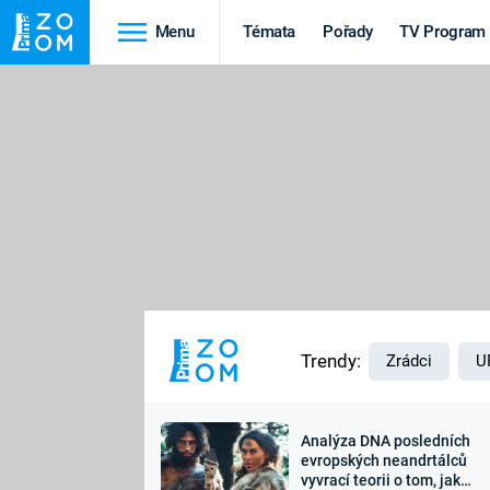
Menu
Témata
Pořady
TV Program
Cestování
Historie
HRADY A ZÁMKY
VIKINGOVÉ
HEDVÁBNÁ STEZKA
EPIDEMIE A
PANDEMIE
PŘÍRODA
STAROVĚKÝ EGYPT
Trendy:
Zrádci
U
Analýza DNA posledních
Druhá
Výročí
evropských neandrtálců
vyvrací teorii o tom, jak
světová válka