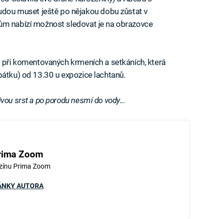
ou muset ještě po nějakou dobu zůstat v
ům nabízí možnost sledovat je na obrazovce
t při komentovaných krmeních a setkáních, která
pátku) od 13.30 u expozice lachtanů.
vou srst a po porodu nesmí do vody...
rima Zoom
zínu Prima Zoom
ÁNKY AUTORA