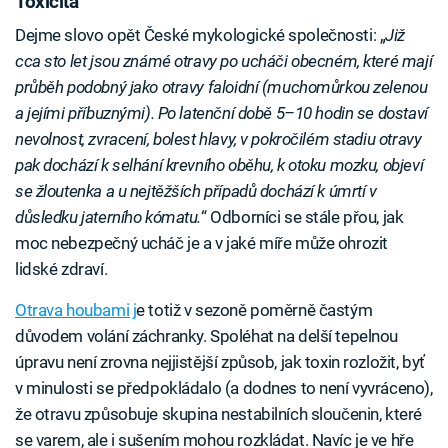
Toxicita
Dejme slovo opět České mykologické společnosti: „
Již
cca sto let jsou známé otravy po ucháči obecném, které mají
průběh podobný jako otravy faloidní (muchomůrkou zelenou
a jejími příbuznými). Po latenční době 5–10 hodin se dostaví
nevolnost, zvracení, bolest hlavy, v pokročilém stadiu otravy
pak dochází k selhání krevního oběhu, k otoku mozku, objeví
se žloutenka a u nejtěžších případů dochází k úmrtí v
důsledku jaterního kómatu.
“ Odborníci se stále přou, jak
moc nebezpečný ucháč je a v jaké míře může ohrozit
lidské zdraví.
Otrava houbami j
e totiž v sezoně poměrně častým
důvodem volání záchranky. Spoléhat na delší tepelnou
úpravu není zrovna nejjistější způsob, jak toxin rozložit, byť
v minulosti se předpokládalo (a dodnes to není vyvráceno),
že otravu způsobuje skupina nestabilních sloučenin, které
se varem, ale i sušením mohou rozkládat. Navíc je ve hře