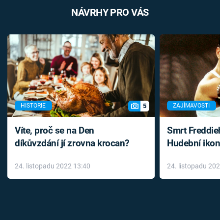
NÁVRHY PRO VÁS
5
HISTORIE
ZAJÍMAVOSTI
Víte, proč se na Den
Smrt Freddie
díkůvzdání jí zrovna krocan?
Hudební ikon
až do konce 
24. listopadu 2022 13:40
24. listopadu 20
léky