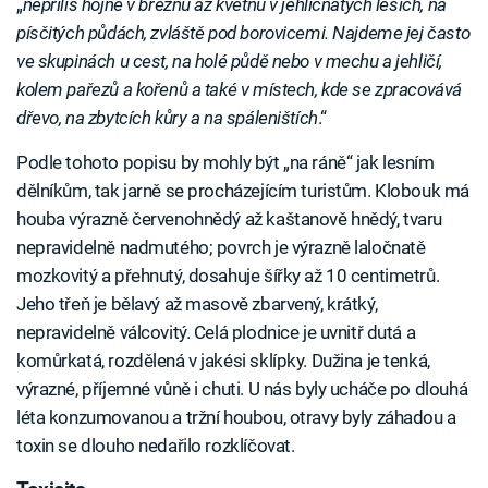
„
nepříliš hojně v březnu až květnu v jehličnatých lesích, na
písčitých půdách, zvláště pod borovicemi. Najdeme jej často
ve skupinách u cest, na holé půdě nebo v mechu a jehličí,
kolem pařezů a kořenů a také v místech, kde se zpracovává
dřevo, na zbytcích kůry a na spáleništích
.“
Podle tohoto popisu by mohly být „na ráně“ jak lesním
dělníkům, tak jarně se procházejícím turistům. Klobouk má
houba výrazně červenohnědý až kaštanově hnědý, tvaru
nepravidelně nadmutého; povrch je výrazně laločnatě
mozkovitý a přehnutý, dosahuje šířky až 10 centimetrů.
Jeho třeň je bělavý až masově zbarvený, krátký,
nepravidelně válcovitý. Celá plodnice je uvnitř dutá a
komůrkatá, rozdělená v jakési sklípky. Dužina je tenká,
výrazné, příjemné vůně i chuti. U nás byly ucháče po dlouhá
léta konzumovanou a tržní houbou, otravy byly záhadou a
toxin se dlouho nedařilo rozklíčovat.