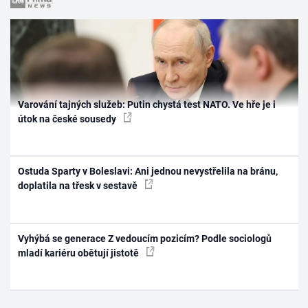
Varování tajných služeb: Putin chystá test NATO. Ve hře je i
útok na české sousedy
Ostuda Sparty v Boleslavi: Ani jednou nevystřelila na bránu,
doplatila na třesk v sestavě
Vyhýbá se generace Z vedoucím pozicím? Podle sociologů
mladí kariéru obětují jistotě