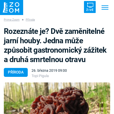
ŽIVĚ
Prima Zoom
■
Příroda
Trendy:
ZRÁDCI
UFO
DRUHÁ SVĚTOVÁ VÁLKA
Rozeznáte je? Dvě zaměnitelné
ZÁHADY
VETŘELCI DÁVNOVĚKU
jarní houby. Jedna může
způsobit gastronomický zážitek
a druhá smrtelnou otravu
Témata
26. března 2019 09:00
PŘÍRODA
Topi Pigula
Témata
Pořady
TV Program