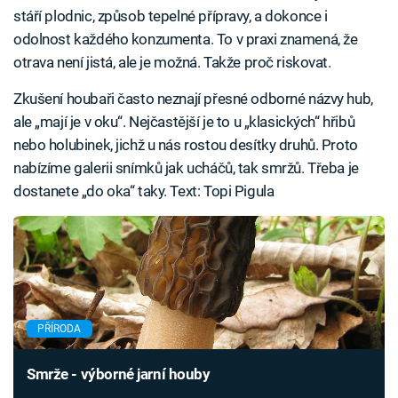
stáří plodnic, způsob tepelné přípravy, a dokonce i
odolnost každého konzumenta. To v praxi znamená, že
otrava není jistá, ale je možná. Takže proč riskovat.
Zkušení houbaři často neznají přesné odborné názvy hub,
ale „mají je v oku“. Nejčastější je to u „klasických“ hřibů
nebo holubinek, jichž u nás rostou desítky druhů. Proto
nabízíme galerii snímků jak ucháčů, tak smržů. Třeba je
dostanete „do oka“ taky. Text: Topi Pigula
PŘÍRODA
Smrže - výborné jarní houby