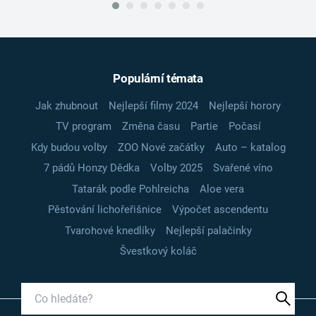
Populární témata
Jak zhubnout
Nejlepší filmy 2024
Nejlepší horory
TV program
Změna času
Partie
Počasí
Kdy budou volby
ZOO Nové začátky
Auto – katalog
7 pádů Honzy Dědka
Volby 2025
Svařené víno
Tatarák podle Pohlreicha
Aloe vera
Pěstování lichořeřišnice
Výpočet ascendentu
Tvarohové knedlíky
Nejlepší palačinky
Švestkový koláč