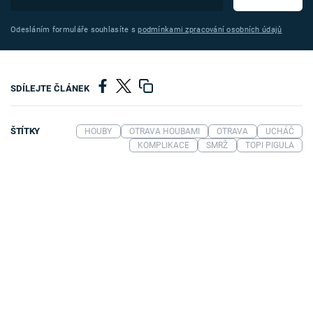
Odesláním formuláře souhlasíte s
podmínkami zpracování osobních údajů
SDÍLEJTE ČLÁNEK
ŠTÍTKY
HOUBY
OTRAVA HOUBAMI
OTRAVA
UCHÁČ
KOMPLIKACE
SMRŽ
TOPI PIGULA