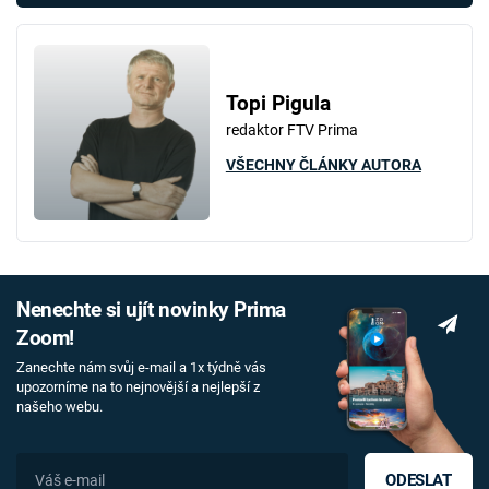
Topi Pigula
redaktor FTV Prima
VŠECHNY ČLÁNKY AUTORA
Nenechte si ujít novinky Prima
Zoom!
Zanechte nám svůj e-mail a 1x týdně vás
upozorníme na to nejnovější a nejlepší z
našeho webu.
ODESLAT