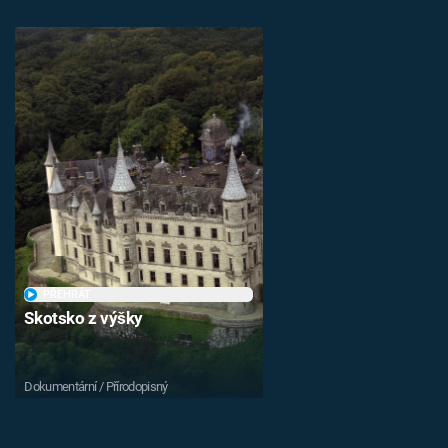
PŘEHRÁT
Skotsko z výšky
Dokumentární / Přírodopisný