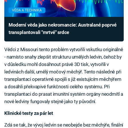
VĚDA A TECHNIKA
Moderní věda jako nekromancie: Australané poprvé
transplantovali "mrtvé" srdce
Vědci z Missouri tento problém vytvořili vskutku originálně
- namísto snahy zlepšit strukturu umělých ledvin, čehož by
v důsledku mohl dosáhnout právě 3D tisk, vytvořili v
ledvinách další, umělý močový měchýř. Tento následně při
transplantaci operativně spojili s již existujícím měchýřem
a dosáhli překvapivé funkčnosti celého systému. Při
transplantaci do prasat imunitní systém orgány neodmítl a
nové ledviny fungovaly stejně jako ty původní.
Klinické testy za pár let
Zdá se tak, že vývoj ledvin se neobejde bez měchýře, finální