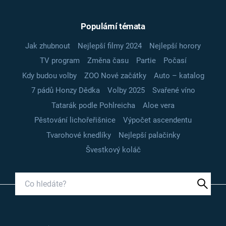
Populární témata
Jak zhubnout
Nejlepší filmy 2024
Nejlepší horory
TV program
Změna času
Partie
Počasí
Kdy budou volby
ZOO Nové začátky
Auto – katalog
7 pádů Honzy Dědka
Volby 2025
Svařené víno
Tatarák podle Pohlreicha
Aloe vera
Pěstování lichořeřišnice
Výpočet ascendentu
Tvarohové knedlíky
Nejlepší palačinky
Švestkový koláč