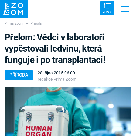
ŽIVĚ
Prima Zoom
■
Příroda
Trendy:
ZRÁDCI
UFO
DRUHÁ SVĚTOVÁ VÁLKA
Přelom: Vědci v laboratoři
ZÁHADY
VETŘELCI DÁVNOVĚKU
vypěstovali ledvinu, která
funguje i po transplantaci!
28. října 2015 06:00
PŘÍRODA
redakce Prima Zoom
Témata
Témata
Pořady
TV Program