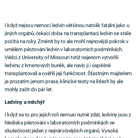
I když nejsou nemoci ledvin většinou natolik fatální jako u
jiných orgánů, čekací doba na transplantaci ledvin se stále
počítá na roky. Změnit by to ale mohl nejnovější pokrok v
umělém pěstování ledvin v laboratorních podmínkách.
Vědci z University of Missouri totiž nejenom vytvořili
ledvinu z kmenových buněk, ale navíc ji i úspěšně
transplantovali a ověřili její funkčnost. Šťastným majitelem
je prozatím jenom prase, klinické testy na lidech by ale
mohly začít do pár let.
Ledviny a měchýř
I když se to pro jejich roli nemusí nutně zdát, ledviny jsou z
hlediska pěstování v laboratorních podmínkách ve
skutečnosti jeden z nejnáročnějších orgánů. Vysoká