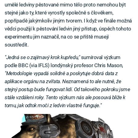
umělé ledviny pěstované mimo tělo proto nemohou být
stejné jako ty, které vyrostly společně s člověkem,
popřípadě jakýmkoliv jiným tvorem. I když ve finále možná
vědci použijí k pěstování ledvin jiný přístup, úspěch tohoto
experimentu jim naznačil, na co se příště musejí
soustředit.
"Jedná se o zajímavý krok kupředu,"
sumíroval výzkum
podle BBC (via IFLS) londýnský profesor Chris Mason,
"Metodologie vypadá solidně a poskytuje dobrá data z
aplikace orgánu na zvířata. Neznamená to ale nutně, že
stejný postup bude fungovat lidí. Od takového pokroku jsme
stále vzdáleni roky. Tento výzkum nás ale posouvá blíže k
tomu, jak odtok moči z ledvin vlastně funguje."