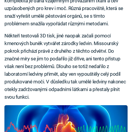
komplexita je daná vzájemným provázáním tkání a cév
uzpůsobených pro krev i moč. Různá pracoviště, která se
snaží vyřešit umělé pěstování orgánů, se s tímto
problémem snažila vypořádat různými metodami.
Někteří testovali 3D tisk, jiné naopak začali pomocí
kmenových buněk vytvářet zárodky ledvin. Missourský
pokrok přichází právě z druhého z těchto odvětví. Do
značné míry se jim to podařilo již dříve, ani tento přístup
však není bez problémů. Dlouho se totiž nedařilo z
laboratorní ledviny přimět, aby ven vypouštěly celý podíl
produkované moči. V důsledku tak umělé ledviny nakonec
otekly zadržovanými odpadními látkami a přestaly plnit
svou funkci.