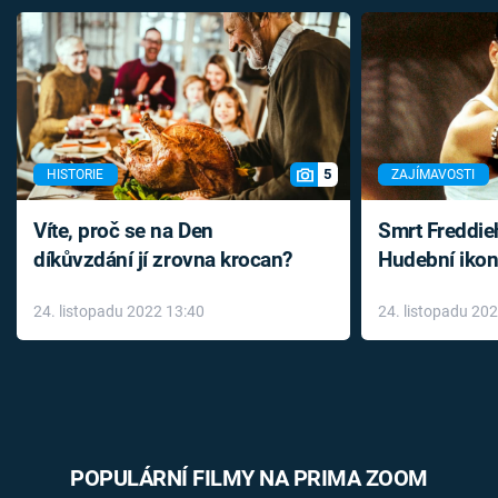
5
HISTORIE
ZAJÍMAVOSTI
Víte, proč se na Den
Smrt Freddie
díkůvzdání jí zrovna krocan?
Hudební ikon
až do konce 
24. listopadu 2022 13:40
24. listopadu 20
léky
POPULÁRNÍ FILMY NA PRIMA ZOOM