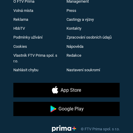
O FTV Prima
Management
Volná místa
Press
Reklama
Castingy a výzvy
HbbTV
Kontakty
Podmínky užívání
Zpracování osobních údajů
Cookies
Nápověda
Vlastník FTV Prima spol. s
Redakce
r.o.
Nahlásit chybu
Nastavení soukromí
App Store
Google Play
© FTV Prima spol. s r.o.