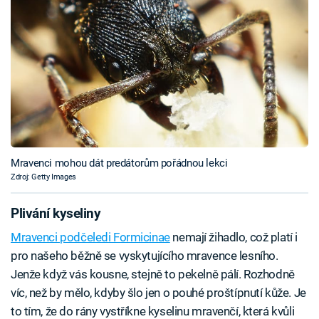
Mravenci mohou dát predátorům pořádnou lekci
Zdroj: Getty Images
Plivání kyseliny
Mravenci podčeledi Formicinae
nemají žihadlo, což platí i
pro našeho běžně se vyskytujícího mravence lesního.
Jenže když vás kousne, stejně to pekelně pálí. Rozhodně
víc, než by mělo, kdyby šlo jen o pouhé proštípnutí kůže. Je
to tím, že do rány vystříkne kyselinu mravenčí, která kvůli