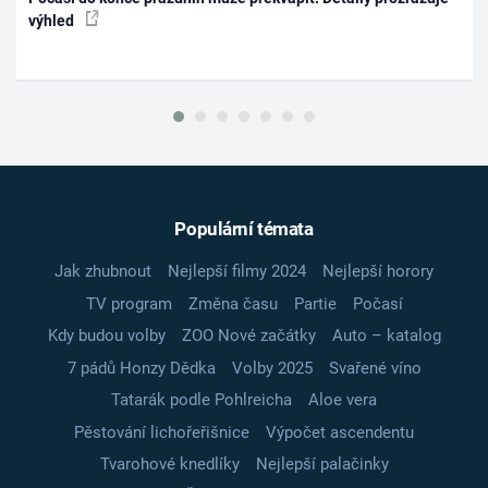
výhled
Populární témata
Jak zhubnout
Nejlepší filmy 2024
Nejlepší horory
TV program
Změna času
Partie
Počasí
Kdy budou volby
ZOO Nové začátky
Auto – katalog
7 pádů Honzy Dědka
Volby 2025
Svařené víno
Tatarák podle Pohlreicha
Aloe vera
Pěstování lichořeřišnice
Výpočet ascendentu
Tvarohové knedlíky
Nejlepší palačinky