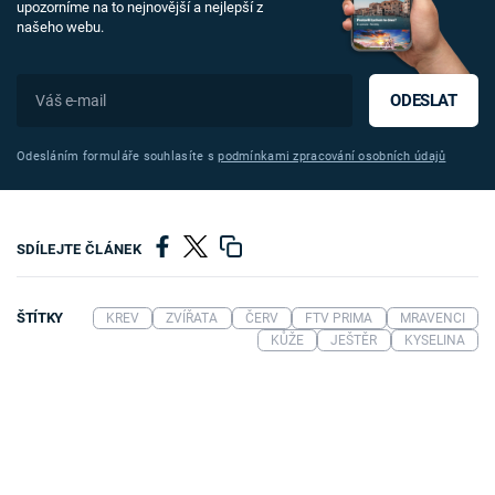
upozorníme na to nejnovější a nejlepší z
našeho webu.
ODESLAT
Odesláním formuláře souhlasíte s
podmínkami zpracování osobních údajů
SDÍLEJTE ČLÁNEK
ŠTÍTKY
KREV
ZVÍŘATA
ČERV
FTV PRIMA
MRAVENCI
KŮŽE
JEŠTĚR
KYSELINA