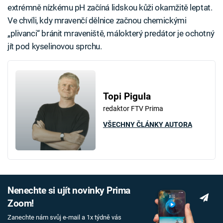
extrémně nízkému pH začíná lidskou kůži okamžitě leptat.
Ve chvíli, kdy mravenčí dělnice začnou chemickými
„plivanci“ bránit mraveniště, málokterý predátor je ochotný
jít pod kyselinovou sprchu.
Topi Pigula
redaktor FTV Prima
VŠECHNY ČLÁNKY AUTORA
Nenechte si ujít novinky Prima
Zoom!
Zanechte nám svůj e-mail a 1x týdně vás