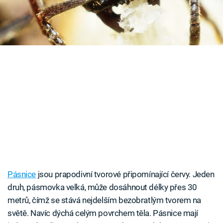
Časopis
Sledujte prima+
Přihlášení
Sledujte nás
Pásnice
jsou prapodivní tvorové připomínající červy. Jeden
druh, pásmovka velká, může dosáhnout délky přes 30
metrů, čímž se stává nejdelším bezobratlým tvorem na
světě. Navíc dýchá celým povrchem těla. Pásnice mají