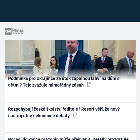
Podmínka pro Ukrajince za útok zápalnou lahví na dům s
dětmi? Tejc zvažuje mimořádný zásah
Rozpohybují české školství ředitelé? Resort věří, že nový
nástroj utne nekonečné debaty
Počasí do konce prázdnin může překvapit. Detaily prozrazuje