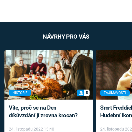
NÁVRHY PRO VÁS
5
HISTORIE
ZAJÍMAVOSTI
Víte, proč se na Den
Smrt Freddie
díkůvzdání jí zrovna krocan?
Hudební ikon
až do konce 
24. listopadu 2022 13:40
24. listopadu 20
léky