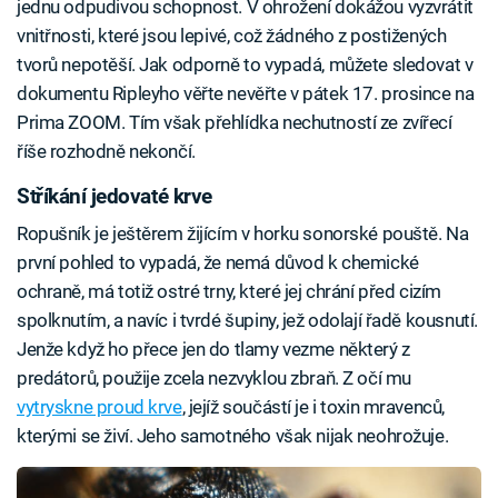
jednu odpudivou schopnost. V ohrožení dokážou vyzvrátit
vnitřnosti, které jsou lepivé, což žádného z postižených
tvorů nepotěší. Jak odporně to vypadá, můžete sledovat v
dokumentu Ripleyho věřte nevěřte v pátek 17. prosince na
Prima ZOOM. Tím však přehlídka nechutností ze zvířecí
říše rozhodně nekončí.
Stříkání jedovaté krve
Ropušník je ještěrem žijícím v horku sonorské pouště. Na
první pohled to vypadá, že nemá důvod k chemické
ochraně, má totiž ostré trny, které jej chrání před cizím
spolknutím, a navíc i tvrdé šupiny, jež odolají řadě kousnutí.
Jenže když ho přece jen do tlamy vezme některý z
predátorů, použije zcela nezvyklou zbraň. Z očí mu
vytryskne proud krve
, jejíž součástí je i toxin mravenců,
kterými se živí. Jeho samotného však nijak neohrožuje.