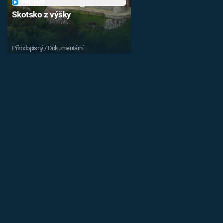
PŘEHRÁT
Skotsko z výšky
Přírodopisný / Dokumentární