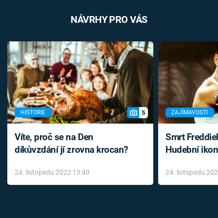
NÁVRHY PRO VÁS
5
HISTORIE
ZAJÍMAVOSTI
Víte, proč se na Den
Smrt Freddie
díkůvzdání jí zrovna krocan?
Hudební ikon
až do konce 
24. listopadu 2022 13:40
24. listopadu 20
léky