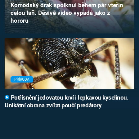
Komodský drak spolknul během pár vteřin
Časopis
celou laň. Děsivé video vypadá jako z
hororu
Sledujte prima+
Přihlášení
Sledujte nás
PŘÍRODA
Potřísnění jedovatou krví i lepkavou kyselinou.
Unikátní obrana zvířat poučí predátory