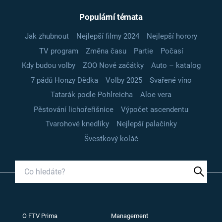
Populární témata
Jak zhubnout
Nejlepší filmy 2024
Nejlepší horory
TV program
Změna času
Partie
Počasí
Kdy budou volby
ZOO Nové začátky
Auto – katalog
7 pádů Honzy Dědka
Volby 2025
Svařené víno
Tatarák podle Pohlreicha
Aloe vera
Pěstování lichořeřišnice
Výpočet ascendentu
Tvarohové knedlíky
Nejlepší palačinky
Švestkový koláč
O FTV Prima
Management