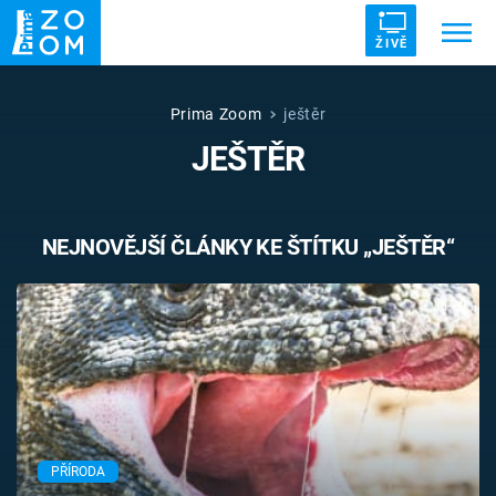
ŽIVĚ
Trendy:
ZRÁDCI
UFO
DRUHÁ SVĚTOVÁ VÁLKA
Prima Zoom
ještěr
JEŠTĚR
ZÁHADY
VETŘELCI DÁVNOVĚKU
NEJNOVĚJŠÍ ČLÁNKY KE ŠTÍTKU „JEŠTĚR“
Témata
Témata
Pořady
TV Program
PŘÍRODA