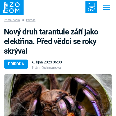
ŽIVĚ
Prima Zoom
■
Příroda
Trendy:
ZRÁDCI
UFO
DRUHÁ SVĚTOVÁ VÁLKA
Nový druh tarantule září jako
ZÁHADY
VETŘELCI DÁVNOVĚKU
elektřina. Před vědci se roky
skrýval
6. října 2023 06:00
PŘÍRODA
Klára Ochmanová
Témata
Témata
Pořady
TV Program