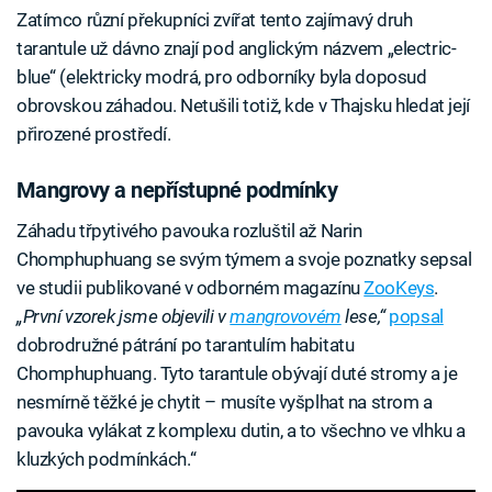
Zatímco různí překupníci zvířat tento zajímavý druh
tarantule už dávno znají pod anglickým názvem „electric-
blue“ (elektricky modrá, pro odborníky byla doposud
obrovskou záhadou. Netušili totiž, kde v Thajsku hledat její
přirozené prostředí.
Mangrovy a nepřístupné podmínky
Záhadu třpytivého pavouka rozluštil až Narin
Chomphuphuang se svým týmem a svoje poznatky sepsal
ve studii publikované v odborném magazínu
ZooKeys
.
„První vzorek jsme objevili v
mangrovovém
lese,“
popsal
dobrodružné pátrání po tarantulím habitatu
Chomphuphuang. Tyto tarantule obývají duté stromy a je
nesmírně těžké je chytit – musíte vyšplhat na strom a
pavouka vylákat z komplexu dutin, a to všechno ve vlhku a
kluzkých podmínkách.“