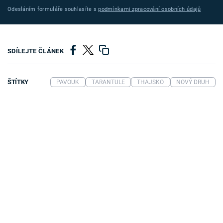
Odesláním formuláře souhlasíte s
podmínkami zpracování osobních údajů
SDÍLEJTE ČLÁNEK
ŠTÍTKY
PAVOUK
TARANTULE
THAJSKO
NOVÝ DRUH