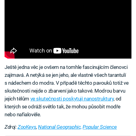
Ještě jedna věc je ovšem na tomhle fascinujícím členovci
zajímavá. A netýká se jen jeho, ale vlastně všech tarantulí
s nádechem do modra. V případě těchto pavouků totiž ve
skutečnosti nejde o zbarvení jako takové. Modrou barvu
jejich tělům
ve skutečnosti poskytují nanostruktury
, od
kterých se odráží světlo tak, že mohou působit modře
nebo nafialověle.
Zdroj:
ZooKeys
,
National Geographic,
Popular Science