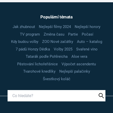
Populární témata
Jak zhubnout
Nejlepší filmy 2024
Nejlepší horory
TV program
Změna času
Partie
Počasí
Kdy budou volby
ZOO Nové začátky
Auto – katalog
7 pádů Honzy Dědka
Volby 2025
Svařené víno
Tatarák podle Pohlreicha
Aloe vera
Pěstování lichořeřišnice
Výpočet ascendentu
Tvarohové knedlíky
Nejlepší palačinky
Švestkový koláč