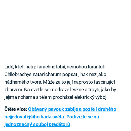
Lidé, kteří netrpí arachnofobií, nemohou tarantuli
Chilobrachys natanicharum popsat jinak než jako
nádherného tvora. Může za to její naprosto fascinující
zbarvení. Na světle se modravě leskne a třpytí, jako by
jejíma nohama a tělem procházel elektrický výboj.
Čtěte více:
Obávaný pavouk zabije a pozře i druhého
nejjedovatějšího hada světa. Podívejte se na
jednoznačný souboj predátorů