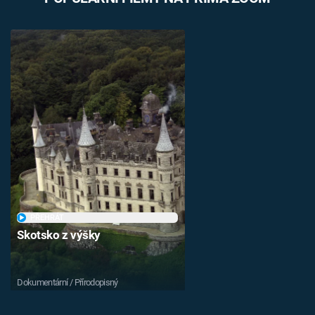
PŘEHRÁT
Skotsko z výšky
Dokumentární / Přírodopisný