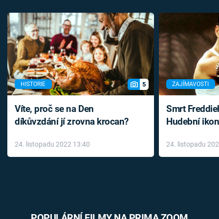
5
HISTORIE
ZAJÍMAVOSTI
Víte, proč se na Den
Smrt Freddie
díkůvzdání jí zrovna krocan?
Hudební ikon
až do konce 
24. listopadu 2022 13:40
24. listopadu 20
léky
POPULÁRNÍ FILMY NA PRIMA ZOOM