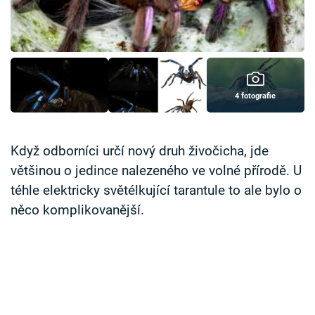
Časopis
Sledujte prima+
Přihlášení
4 fotografie
Sledujte nás
Když odborníci určí nový druh živočicha, jde
většinou o jedince nalezeného ve volné přírodě. U
téhle elektricky světélkující tarantule to ale bylo o
něco komplikovanější.